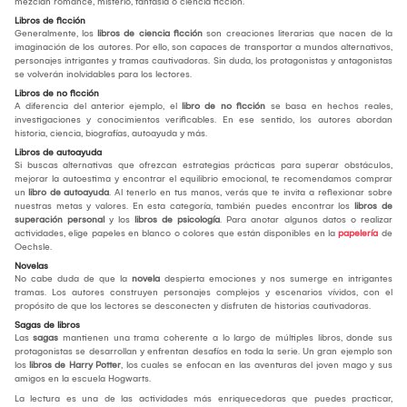
mezclan romance, misterio, fantasía o ciencia ficción.
Libros de ficción
Generalmente, los
libros de ciencia ficción
son creaciones literarias que nacen de la
imaginación de los autores. Por ello, son capaces de transportar a mundos alternativos,
personajes intrigantes y tramas cautivadoras. Sin duda, los protagonistas y antagonistas
se volverán inolvidables para los lectores.
Libros de no ficción
A diferencia del anterior ejemplo, el
libro de no ficción
se basa en hechos reales,
investigaciones y conocimientos verificables. En ese sentido, los autores abordan
historia, ciencia, biografías, autoayuda y más.
Libros de autoayuda
Si buscas alternativas que ofrezcan estrategias prácticas para superar obstáculos,
mejorar la autoestima y encontrar el equilibrio emocional, te recomendamos comprar
un
libro de autoayuda
. Al tenerlo en tus manos, verás que te invita a reflexionar sobre
nuestras metas y valores. En esta categoría, también puedes encontrar los
libros de
superación personal
y los
libros de psicología
. Para anotar algunos datos o realizar
actividades, elige papeles en blanco o colores que están disponibles en la
papelería
de
Oechsle.
Novelas
No cabe duda de que la
novela
despierta emociones y nos sumerge en intrigantes
tramas. Los autores construyen personajes complejos y escenarios vívidos, con el
propósito de que los lectores se desconecten y disfruten de historias cautivadoras.
Sagas de libros
Las
sagas
mantienen una trama coherente a lo largo de múltiples libros, donde sus
protagonistas se desarrollan y enfrentan desafíos en toda la serie. Un gran ejemplo son
los
libros de Harry Potter
, los cuales se enfocan en las aventuras del joven mago y sus
amigos en la escuela Hogwarts.
La lectura es una de las actividades más enriquecedoras que puedes practicar,