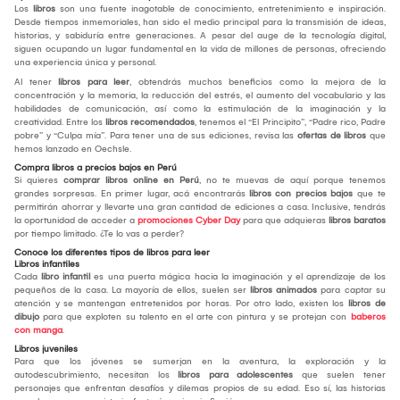
Los
libros
son una fuente inagotable de conocimiento, entretenimiento e inspiración.
Desde tiempos inmemoriales, han sido el medio principal para la transmisión de ideas,
historias, y sabiduría entre generaciones. A pesar del auge de la tecnología digital,
siguen ocupando un lugar fundamental en la vida de millones de personas, ofreciendo
una experiencia única y personal.
Al tener
libros para leer
, obtendrás muchos beneficios como la mejora de la
concentración y la memoria, la reducción del estrés, el aumento del vocabulario y las
habilidades de comunicación, así como la estimulación de la imaginación y la
creatividad. Entre los
libros recomendados
, tenemos el “El Principito”, “Padre rico, Padre
pobre” y “Culpa mía”. Para tener una de sus ediciones, revisa las
ofertas de libros
que
hemos lanzado en Oechsle.
Compra libros a precios bajos en Perú
Si quieres
comprar libros online en Perú
, no te muevas de aquí porque tenemos
grandes sorpresas. En primer lugar, acá encontrarás
libros con precios bajos
que te
permitirán ahorrar y llevarte una gran cantidad de ediciones a casa. Inclusive, tendrás
la oportunidad de acceder a
promociones Cyber Day
para que adquieras
libros baratos
por tiempo limitado. ¿Te lo vas a perder?
Conoce los diferentes tipos de libros para leer
Libros infantiles
Cada
libro infantil
es una puerta mágica hacia la imaginación y el aprendizaje de los
pequeños de la casa. La mayoría de ellos, suelen ser
libros animados
para captar su
atención y se mantengan entretenidos por horas. Por otro lado, existen los
libros de
dibujo
para que exploten su talento en el arte con pintura y se protejan con
baberos
con manga
.
Libros juveniles
Para que los jóvenes se sumerjan en la aventura, la exploración y la
autodescubrimiento, necesitan los
libros para adolescentes
que suelen tener
personajes que enfrentan desafíos y dilemas propios de su edad. Eso sí, las historias