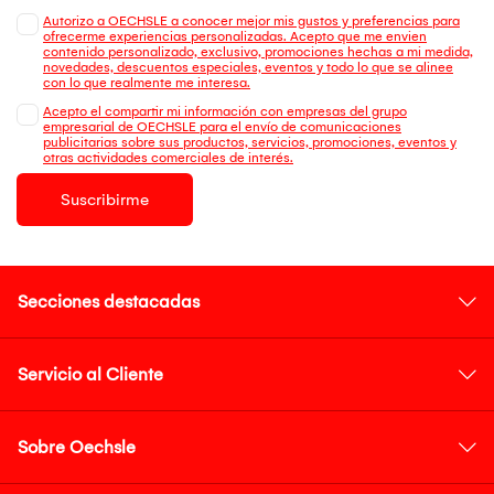
Autorizo a OECHSLE a conocer mejor mis gustos y preferencias para
ofrecerme experiencias personalizadas. Acepto que me envien
contenido personalizado, exclusivo, promociones hechas a mi medida,
novedades, descuentos especiales, eventos y todo lo que se alinee
con lo que realmente me interesa.
Acepto el compartir mi información con empresas del grupo
empresarial de OECHSLE para el envío de comunicaciones
publicitarias sobre sus productos, servicios, promociones, eventos y
otras actividades comerciales de interés.
Suscribirme
Secciones destacadas
Servicio al Cliente
Sobre Oechsle