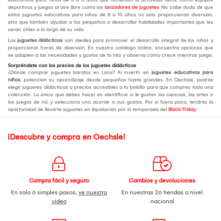
deportivos y juegos al aire libre como los
lanzadores de juguetes
. No cabe duda de que
estos juguetes educativos para niños de 8 a 10 años no solo proporcionan diversión,
sino que también ayudan a los pequeños a desarrollar habilidades importantes que les
serán útiles a lo largo de su vida.
Los
juguetes didácticos
son ideales para promover el desarrollo integral de los niños y
proporcionar horas de diversión. En nuestro catálogo online, encuentra opciones que
se adapten a las necesidades y gustos de tu hijo y observa cómo crece mientras juega.
Sorpréndete con los precios de los juguetes didácticos
¿Dónde comprar juguetes baratos en Lima? Al invertir en
juguetes educativos para
niños
, potencian su aprendizaje desde pequeños hasta grandes. En Oechsle, podrás
elegir juguetes didácticos a precios accesibles a tu bolsillo para que compres toda una
colección. Lo único que debes hacer es identificar si le gustan las ciencias, las artes o
los juegos de rol, y selecciona uno acorde a sus gustos. Por si fuera poco, tendrás la
oportunidad de llevarte juguetes en liquidación por la temporada del
Black Friday
.
¡Descubre y compra en Oechsle!
Compra fácil y seguro
Cambios y devoluciones
En solo 6 simples pasos,
ve nuestro
En nuestras 26 tiendas a nivel
video
nacional