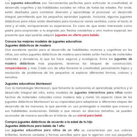
Los
juguetes educativos
son herramientas perfectas para estimular la creatividad, el
desarrollo cognitivo y las habilidades sociales en niños de todas las edades. Por ende,
están diseñados para combinar diversión y aprendizaje al promover un desarrollo
integral, permitiendo que los pequeños aprendan jugando. Inclusive, algunos juguetes
didácticos para niños están diseñados para involucrar varios sentidos, como el tacto, la
vista y el oído, enriqueciendo su experiencia. En caso de que estés interesado como
padre para sorprender a tu engreído por fiestas navideñas u otro motivo especial, ten
presente que aquí podrás adquirir
juguetes en oferta para bebés
.
Conoce los mejores modelos de juguetes educativos
Juguetes didácticos de madera
Una excelente opción para el desarrollo de habilidades motoras y cognitivas en los
niños, son estos juguetes didácticos de madera para bebés están hechos de materiales
naturales y duraderos, lo que los hace seguros y ecológicos. Entre los
juguetes de
madera didácticos
más populares, tenemos los bloques de construcción,
rompecabezas
y más. Cada uno de ellos fomenta la creatividad, pensamiento lógico y
resolución de problemas de los pequeños al explorar diferentes formas, colores y
tamaños.
Juguetes educativos Montessori
Con la metodología Montessori, que fomenta la autonomía, el aprendizaje práctico y el
desarrollo integral del niño, estos modelos de
juguetes interactivos para niños
están
hechos de materiales naturales como madera, tela y metal. Un aspecto clave de los
juguetes didácticos Montessori es su capacidad para adaptarse a diferentes etapas del
desarrollo de los menores, lo que permite un uso prolongado a medida que crecen y
sus habilidades evolucionan. Debido a que vienen en diversos tamaños, se pueden
acomodar de manera sencilla en el interior de un
corral para bebé
.
Compra juguetes didácticos de acuerdo a la edad de tu hijo
Juguetes didácticos para bebés de 1 año
Los
juguetes educativos para niños de un año
se caracterizan por sus colores
brillantes, texturas variadas y formas sencillas para que lo agarren con sus pequeñas