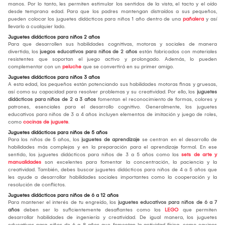
manos. Por lo tanto, les permiten estimular los sentidos de la vista, el tacto y el oído
desde temprana edad. Para que los padres mantengan distraídos a sus pequeños,
pueden colocar los juguetes didácticos para niños 1 año dentro de una
pañalera
y así
llevarlo a cualquier lado.
Juguetes didácticos para niños 2 años
Para que desarrollen sus habilidades cognitivas, motoras y sociales de manera
divertida, los
juegos educativos para niños de 2 años
están fabricados con materiales
resistentes que soportan el juego activo y prolongado. Además, lo pueden
complementar con un
peluche
que se convertirá en su primer amigo.
Juguetes didácticos para niños 3 años
A esta edad, los pequeños están potenciando sus habilidades motoras finas y gruesas,
así como su capacidad para resolver problemas y su creatividad. Por ello, los
juguetes
didácticos para niños de 2 a 3 años
fomentan el reconocimiento de formas, colores y
patrones, esenciales para el desarrollo cognitivo. Generalmente, los juguetes
educativos para niños de 3 a 4 años incluyen elementos de imitación y juego de roles,
como
cocinas de juguete
.
Juguetes didácticos para niños de 5 años
Para los niños de 5 años, los
juguetes de aprendizaje
se centran en el desarrollo de
habilidades más complejas y en la preparación para el aprendizaje formal. En ese
sentido, los juguetes didácticos para niños de 3 a 5 años como los
sets de arte y
manualidades
son excelentes para fomentar la concentración, la paciencia y la
creatividad. También, debes buscar juguetes didácticos para niños de 4 a 5 años que
les ayude a desarrollar habilidades sociales importantes como la cooperación y la
resolución de conflictos.
Juguetes didácticos para niños de 6 a 12 años
Para mantener el interés de tu engreído, los
juguetes educativos para niños de 6 a 7
años
deben ser lo suficientemente desafiantes como los
LEGO
que permiten
desarrollar habilidades de ingeniería y creatividad. De igual manera, los juguetes
educativos para niños de 6 a 8 años que fomentan la actividad física, como equipos