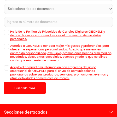
He leído la Política de Privacidad de Canales Digitales OECHSLE y
declaro haber sido informado sobre el tratamiento de mis datos
personales.
Autorizo a OECHSLE a conocer mejor mis gustos y preferencias para
ofrecerme experiencias personalizadas. Acepto que me envien
contenido personalizado, exclusivo, promociones hechas a mi medida,
novedades, descuentos especiales, eventos y todo lo que se alinee
con lo que realmente me interesa.
Acepto el compartir mi información con empresas del grupo
empresarial de OECHSLE para el envío de comunicaciones
publicitarias sobre sus productos, servicios, promociones, eventos y
otras actividades comerciales de interés.
Suscribirme
Secciones destacadas