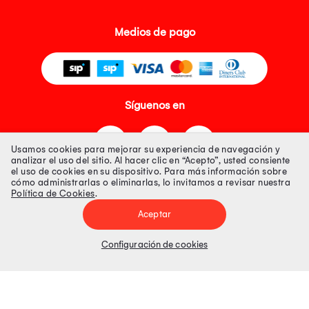
Medios de pago
Síguenos en
Usamos cookies para mejorar su experiencia de navegación y
analizar el uso del sitio. Al hacer clic en “Acepto”, usted consiente
el uso de cookies en su dispositivo. Para más información sobre
cómo administrarlas o eliminarlas, lo invitamos a revisar nuestra
Política de Cookies
.
Tienda 100% Segura
Aceptar
Tiendas Peruanas S.A. R.U.C. Nº 20493020618. Todos los derechos
reservados. Av. Aviación 2405 Piso 3, San Borja
Configuración de cookies
Precios disponibles solo en www.oechsle.pe. Precios online publicados
pueden incluir descuento adicional. Precios sujetos a variaciones sin
previo aviso. Productos sujetos a disponibilidad de stock
El Oficial de Protección de Datos Personales de Tiendas Peruanas S.A.
identificada con RUC No. 20493020618 es el señor Juan Diego Gavelan
Zegarra identificado con D.N.I. N° 45218133, cuyo correo corporativo de
contacto es
oficial.protecciondedatos@oechsle.pe