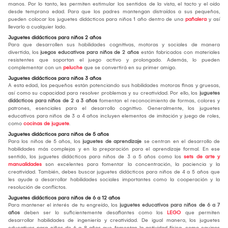
manos. Por lo tanto, les permiten estimular los sentidos de la vista, el tacto y el oído
desde temprana edad. Para que los padres mantengan distraídos a sus pequeños,
pueden colocar los juguetes didácticos para niños 1 año dentro de una
pañalera
y así
llevarlo a cualquier lado.
Juguetes didácticos para niños 2 años
Para que desarrollen sus habilidades cognitivas, motoras y sociales de manera
divertida, los
juegos educativos para niños de 2 años
están fabricados con materiales
resistentes que soportan el juego activo y prolongado. Además, lo pueden
complementar con un
peluche
que se convertirá en su primer amigo.
Juguetes didácticos para niños 3 años
A esta edad, los pequeños están potenciando sus habilidades motoras finas y gruesas,
así como su capacidad para resolver problemas y su creatividad. Por ello, los
juguetes
didácticos para niños de 2 a 3 años
fomentan el reconocimiento de formas, colores y
patrones, esenciales para el desarrollo cognitivo. Generalmente, los juguetes
educativos para niños de 3 a 4 años incluyen elementos de imitación y juego de roles,
como
cocinas de juguete
.
Juguetes didácticos para niños de 5 años
Para los niños de 5 años, los
juguetes de aprendizaje
se centran en el desarrollo de
habilidades más complejas y en la preparación para el aprendizaje formal. En ese
sentido, los juguetes didácticos para niños de 3 a 5 años como los
sets de arte y
manualidades
son excelentes para fomentar la concentración, la paciencia y la
creatividad. También, debes buscar juguetes didácticos para niños de 4 a 5 años que
les ayude a desarrollar habilidades sociales importantes como la cooperación y la
resolución de conflictos.
Juguetes didácticos para niños de 6 a 12 años
Para mantener el interés de tu engreído, los
juguetes educativos para niños de 6 a 7
años
deben ser lo suficientemente desafiantes como los
LEGO
que permiten
desarrollar habilidades de ingeniería y creatividad. De igual manera, los juguetes
educativos para niños de 6 a 8 años que fomentan la actividad física, como equipos