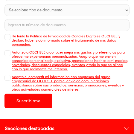
He leído la Política de Privacidad de Canales Digitales OECHSLE y
declaro haber sido informado sobre el tratamiento de mis datos
personales.
Autorizo a OECHSLE a conocer mejor mis gustos y preferencias para
ofrecerme experiencias personalizadas. Acepto que me envien
contenido personalizado, exclusivo, promociones hechas a mi medida,
novedades, descuentos especiales, eventos y todo lo que se alinee
con lo que realmente me interesa.
Acepto el compartir mi información con empresas del grupo
empresarial de OECHSLE para el envío de comunicaciones
publicitarias sobre sus productos, servicios, promociones, eventos y
otras actividades comerciales de interés.
Suscribirme
Secciones destacadas