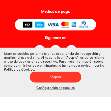
Medios de pago
Síguenos en
Usamos cookies para mejorar su experiencia de navegación y
analizar el uso del sitio. Al hacer clic en “Acepto”, usted consiente
el uso de cookies en su dispositivo. Para más información sobre
cómo administrarlas o eliminarlas, lo invitamos a revisar nuestra
Política de Cookies
.
Tienda 100% Segura
Aceptar
Tiendas Peruanas S.A. R.U.C. Nº 20493020618. Todos los derechos
reservados. Av. Aviación 2405 Piso 3, San Borja
Configuración de cookies
Precios disponibles solo en www.oechsle.pe. Precios online publicados
pueden incluir descuento adicional. Precios sujetos a variaciones sin
previo aviso. Productos sujetos a disponibilidad de stock
El Oficial de Protección de Datos Personales de Tiendas Peruanas S.A.
identificada con RUC No. 20493020618 es el señor Juan Diego Gavelan
Zegarra identificado con D.N.I. N° 45218133, cuyo correo corporativo de
contacto es
oficial.protecciondedatos@oechsle.pe