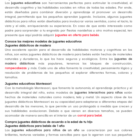
Los
juguetes educativos
son herramientas perfectas para estimular la creatividad, el
desarrollo cognitivo y las habilidades sociales en niños de todas las edades. Por ende,
están diseñados para combinar diversión y aprendizaje al promover un desarrollo
integral, permitiendo que los pequeños aprendan jugando. Inclusive, algunos juguetes
didácticos para niños están diseñados para involucrar varios sentidos, como el tacto, la
vista y el oído, enriqueciendo su experiencia. En caso de que estés interesado como
padre para sorprender a tu engreído por fiestas navideñas u otro motivo especial, ten
presente que aquí podrás adquirir
juguetes en oferta para bebés
.
Conoce los mejores modelos de juguetes educativos
Juguetes didácticos de madera
Una excelente opción para el desarrollo de habilidades motoras y cognitivas en los
niños, son estos juguetes didácticos de madera para bebés están hechos de materiales
naturales y duraderos, lo que los hace seguros y ecológicos. Entre los
juguetes de
madera didácticos
más populares, tenemos los bloques de construcción,
rompecabezas
y más. Cada uno de ellos fomenta la creatividad, pensamiento lógico y
resolución de problemas de los pequeños al explorar diferentes formas, colores y
tamaños.
Juguetes educativos Montessori
Con la metodología Montessori, que fomenta la autonomía, el aprendizaje práctico y el
desarrollo integral del niño, estos modelos de
juguetes interactivos para niños
están
hechos de materiales naturales como madera, tela y metal. Un aspecto clave de los
juguetes didácticos Montessori es su capacidad para adaptarse a diferentes etapas del
desarrollo de los menores, lo que permite un uso prolongado a medida que crecen y
sus habilidades evolucionan. Debido a que vienen en diversos tamaños, se pueden
acomodar de manera sencilla en el interior de un
corral para bebé
.
Compra juguetes didácticos de acuerdo a la edad de tu hijo
Juguetes didácticos para bebés de 1 año
Los
juguetes educativos para niños de un año
se caracterizan por sus colores
brillantes, texturas variadas y formas sencillas para que lo agarren con sus pequeñas