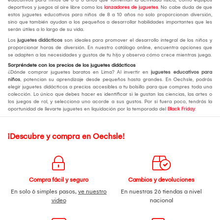
deportivos y juegos al aire libre como los
lanzadores de juguetes
. No cabe duda de que
estos juguetes educativos para niños de 8 a 10 años no solo proporcionan diversión,
sino que también ayudan a los pequeños a desarrollar habilidades importantes que les
serán útiles a lo largo de su vida.
Los
juguetes didácticos
son ideales para promover el desarrollo integral de los niños y
proporcionar horas de diversión. En nuestro catálogo online, encuentra opciones que
se adapten a las necesidades y gustos de tu hijo y observa cómo crece mientras juega.
Sorpréndete con los precios de los juguetes didácticos
¿Dónde comprar juguetes baratos en Lima? Al invertir en
juguetes educativos para
niños
, potencian su aprendizaje desde pequeños hasta grandes. En Oechsle, podrás
elegir juguetes didácticos a precios accesibles a tu bolsillo para que compres toda una
colección. Lo único que debes hacer es identificar si le gustan las ciencias, las artes o
los juegos de rol, y selecciona uno acorde a sus gustos. Por si fuera poco, tendrás la
oportunidad de llevarte juguetes en liquidación por la temporada del
Black Friday
.
¡Descubre y compra en Oechsle!
Compra fácil y seguro
Cambios y devoluciones
En solo 6 simples pasos,
ve nuestro
En nuestras 26 tiendas a nivel
video
nacional