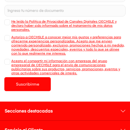
He leído la Política de Privacidad de Canales Digitales OECHSLE y
declaro haber sido informado sobre el tratamiento de mis datos
personales.
Autorizo a OECHSLE a conocer mejor mis gustos y preferencias para
ofrecerme experiencias personalizadas. Acepto que me envien
contenido personalizado, exclusivo, promociones hechas a mi medida,
novedades, descuentos especiales, eventos y todo lo que se alinee
con lo que realmente me interesa.
Acepto el compartir mi información con empresas del grupo
empresarial de OECHSLE para el envío de comunicaciones
publicitarias sobre sus productos, servicios, promociones, eventos y
otras actividades comerciales de interés.
Suscribirme
Secciones destacadas