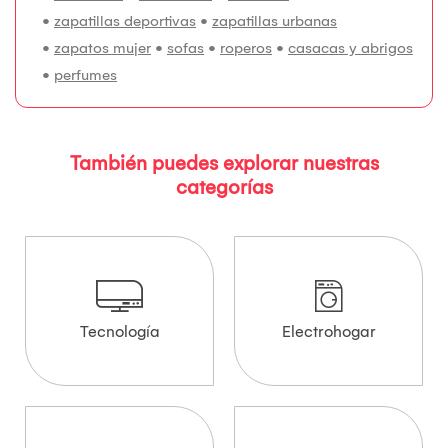
•
zapatillas deportivas
•
zapatillas urbanas
•
zapatos mujer
•
sofas
•
roperos
•
casacas y abrigos
•
perfumes
También puedes explorar nuestras
categorías
Tecnología
Electrohogar