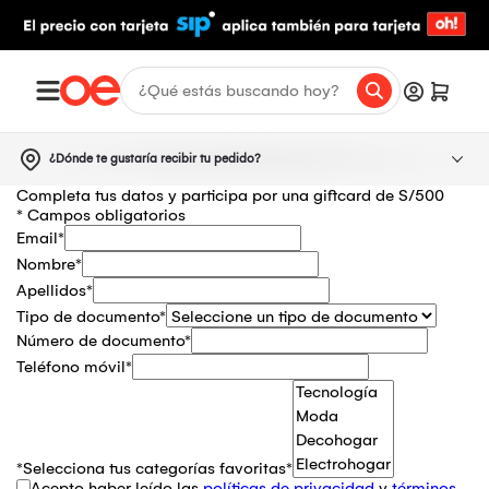
¿Dónde te gustaría recibir tu pedido?
Completa tus datos y participa por una giftcard de S/500
* Campos obligatorios
Email*
Nombre*
Apellidos*
Tipo de documento*
Número de documento*
Teléfono móvil*
*Selecciona tus categorías favoritas*
Acepto haber leído las
políticas de privacidad
y
términos