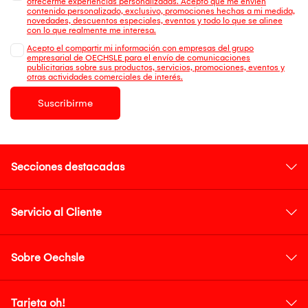
ofrecerme experiencias personalizadas. Acepto que me envien
contenido personalizado, exclusivo, promociones hechas a mi medida,
novedades, descuentos especiales, eventos y todo lo que se alinee
con lo que realmente me interesa.
Acepto el compartir mi información con empresas del grupo
empresarial de OECHSLE para el envío de comunicaciones
publicitarias sobre sus productos, servicios, promociones, eventos y
otras actividades comerciales de interés.
Suscribirme
Secciones destacadas
Servicio al Cliente
Sobre Oechsle
Tarjeta oh!