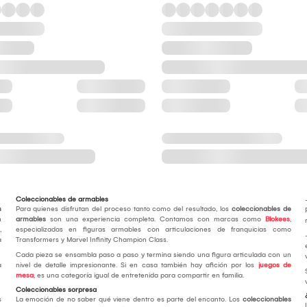
Coleccionables de armables
n
Para quienes disfrutan del proceso tanto como del resultado, los
coleccionables de
n
armables
son una experiencia completa. Contamos con marcas como
Blokees
,
,
especializadas en figuras armables con articulaciones de franquicias como
a
Transformers y Marvel Infinity Champion Class.
Cada pieza se ensambla paso a paso y termina siendo una figura articulada con un
a
nivel de detalle impresionante. Si en casa también hay afición por los
juegos de
mesa
, es una categoría igual de entretenida para compartir en familia.
Coleccionables sorpresa
s
La emoción de no saber qué viene dentro es parte del encanto. Los
coleccionables