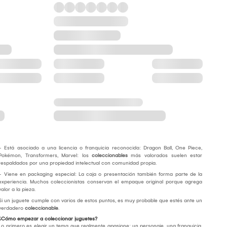
- Está asociado a una licencia o franquicia reconocida: Dragon Ball, One Piece,
Pokémon, Transformers, Marvel: los
coleccionables
más valorados suelen estar
respaldados por una propiedad intelectual con comunidad propia.
- Viene en packaging especial: La caja o presentación también forma parte de la
experiencia. Muchos coleccionistas conservan el empaque original porque agrega
valor a la pieza.
Si un juguete cumple con varios de estos puntos, es muy probable que estés ante un
verdadero
coleccionable
.
¿Cómo empezar a coleccionar juguetes?
Lo primero es elegir un tema que realmente apasione: un personaje, una franquicia,