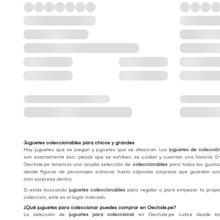
Juguetes coleccionables para chicos y grandes
Hay juguetes que se juegan y juguetes que se atesoran. Los
juguetes de colecció
son exactamente eso: piezas que se exhiben, se cuidan y cuentan una historia. E
Oechsle.pe tenemos una amplia selección de
coleccionables
para todos los gustos
desde figuras de personajes icónicos hasta cápsulas sorpresa que guardan un
mini sorpresa dentro.
Si estás buscando
juguetes coleccionables
para regalar o para empezar tu propi
colección, este es el lugar indicado.
¿Qué juguetes para coleccionar puedes comprar en Oechsle.pe?
La selección de
juguetes para coleccionar
en Oechsle.pe cubre desde lo