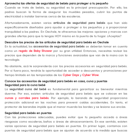
Aprovecha las ofertas de seguridad de bebés para proteger a tu pequeño
Cuando se trata de bebés, su seguridad es la principal preocupación. Por ello, los
padres buscan la forma de asegurar los muebles pesados, cubrir los puntos de
electricidad o instalar barreras cerca de las escaleras.
Afortunadamente, existen varios
artículos de seguridad para bebés
que han sido
específicamente diseñados para ayudar a proteger a los pequeños y a proporcionar
tranquilidad a los padres. En Oechsle, te ofrecemos las mejores opciones y marcas con
grandes ofertas para que lo tengas HOY mismo en la puerta de tu hogar. ¿Aceptas?
Descubre los precios de los artículos de seguridad para bebés en Oechsle
En la actualidad, los
accesorios de seguridad
para bebés
se deberían tomar en cuenta
como un
regalo de Baby Shower
por su gran utilidad. Entonces, necesitas revisar los
precios que dependen de la marca y funciones avanzadas que van de la mano con la
tecnología.
No obstante, acá te sorprenderás con los precios accesorios en seguridad para bebés.
Por si fuera poco, tendrás la oportunidad de acceder a descuentos y promociones por
tiempo limitado en las temporadas de los
Cyber Days
y
Cyber Wow
.
Conoce los accesorios de seguridad para bebés en casa, cuna y puertas
Seguridad para la cuna bebé
La
seguridad cuna del bebé
es fundamental para garantizar su bienestar mientras
duerme. Por eso, existen artículos de seguridad para bebés que se colocan en las
cunas y corrales para bebés
. Por ejemplo, la baranda de seguridad proporciona
protección adicional en las noches para prevenir caídas accidentales. En tanto, el
protector de barandas impide que el menor muerda los bordes y se lesione sus encías.
Seguridad para bebés en puertas
Con las protecciones adecuadas, puedes evitar que tu pequeño acceda a áreas
riesgosas como escaleras, baños o áreas de almacenamiento. En ese sentido, existen
varias opciones de seguridad para bebés en puertas. En primer lugar, contamos con
puertas de seguridad para bebés que se ajustan de acuerdo a la medida que buscas