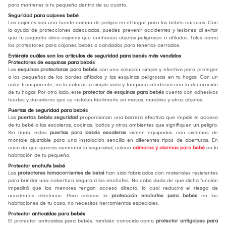
para mantener a tu pequeño dentro de su cuarto.
Seguridad para cajones bebé
Los cajones son una fuente común de peligro en el hogar para los bebés curiosos. Con
la ayuda de protecciones adecuadas, puedes prevenir accidentes y lesiones al evitar
que tu pequeño abra cajones que contienen objetos peligrosos o afilados. Tales como
los protectores para cajones bebés o candados para tenerlos cerrados.
Entérate cuáles son los artículos de seguridad para bebés más vendidos
Protectores de esquinas para bebés
Las
esquinas protectoras para bebés
son una solución simple y efectiva para proteger
a los pequeños de los bordes afilados y las esquinas peligrosas en tu hogar. Con un
color transparente, no lo notarás a simple vista y tampoco interferirá con la decoración
de tu hogar. Por otro lado, este
protector de esquinas para bebés
cuenta con adhesivos
fuertes y duraderos que se instalan fácilmente en mesas, muebles y otros objetos.
Puertas de seguridad para bebés
Las
puertas bebés seguridad
proporcionan una barrera efectiva que impide el acceso
de tu bebé a las escaleras, cocinas, baños y otros ambientes que signifiquen un peligro.
Sin duda, estas
puertas para bebés escaleras
vienen equipadas con sistemas de
montaje ajustable para una instalación sencilla en diferentes tipos de aberturas. En
caso de que quieras aumentar la seguridad, coloca
cámaras y alarmas para bebé
en la
habitación de tu pequeño.
Protector enchufe bebé
Los
protectores tomacorrientes de bebé
han sido fabricados con materiales resistentes
para brindar una cobertura segura a los enchufes. No cabe duda de que dicha función
impedirá que los menores tengan acceso directo, lo cual reducirá el riesgo de
accidentes eléctricos. Para colocar la
protección enchufes para bebés
en las
habitaciones de tu casa, no necesitas herramientas especiales.
Protector anticaídas para bebés
El protector anticaídas para bebés, también conocido como
protector antigolpes para