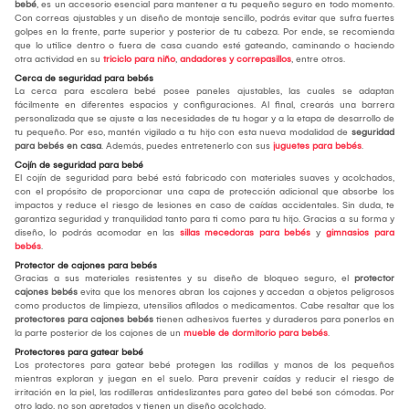
bebé
, es un accesorio esencial para mantener a tu pequeño seguro en todo momento.
Con correas ajustables y un diseño de montaje sencillo, podrás evitar que sufra fuertes
golpes en la frente, parte superior y posterior de tu cabeza. Por ende, se recomienda
que lo utilice dentro o fuera de casa cuando esté gateando, caminando o haciendo
otra actividad en su
triciclo para niño
,
andadores y correpasillos
, entre otros.
Cerca de seguridad para bebés
La cerca para escalera bebé posee paneles ajustables, las cuales se adaptan
fácilmente en diferentes espacios y configuraciones. Al final, crearás una barrera
personalizada que se ajuste a las necesidades de tu hogar y a la etapa de desarrollo de
tu pequeño. Por eso, mantén vigilado a tu hijo con esta nueva modalidad de
seguridad
para bebés en casa
. Además, puedes entretenerlo con sus
juguetes para bebés
.
Cojín de seguridad para bebé
El cojín de seguridad para bebé está fabricado con materiales suaves y acolchados,
con el propósito de proporcionar una capa de protección adicional que absorbe los
impactos y reduce el riesgo de lesiones en caso de caídas accidentales. Sin duda, te
garantiza seguridad y tranquilidad tanto para ti como para tu hijo. Gracias a su forma y
diseño, lo podrás acomodar en las
sillas mecedoras para bebés
y
gimnasios para
bebés
.
Protector de cajones para bebés
Gracias a sus materiales resistentes y su diseño de bloqueo seguro, el
protector
cajones bebés
evita que los menores abran los cajones y accedan a objetos peligrosos
como productos de limpieza, utensilios afilados o medicamentos. Cabe resaltar que los
protectores para cajones bebés
tienen adhesivos fuertes y duraderos para ponerlos en
la parte posterior de los cajones de un
mueble de dormitorio para bebés
.
Protectores para gatear bebé
Los protectores para gatear bebé protegen las rodillas y manos de los pequeños
mientras exploran y juegan en el suelo. Para prevenir caídas y reducir el riesgo de
irritación en la piel, las rodilleras antideslizantes para gateo del bebé son cómodas. Por
otro lado, no son apretados y tienen un diseño acolchado.