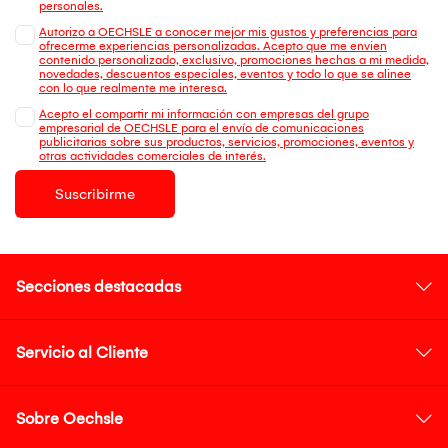
personales.
Autorizo a OECHSLE a conocer mejor mis gustos y preferencias para
ofrecerme experiencias personalizadas. Acepto que me envien
contenido personalizado, exclusivo, promociones hechas a mi medida,
novedades, descuentos especiales, eventos y todo lo que se alinee
con lo que realmente me interesa.
Acepto el compartir mi información con empresas del grupo
empresarial de OECHSLE para el envío de comunicaciones
publicitarias sobre sus productos, servicios, promociones, eventos y
otras actividades comerciales de interés.
Suscribirme
Secciones destacadas
Servicio al Cliente
Sobre Oechsle