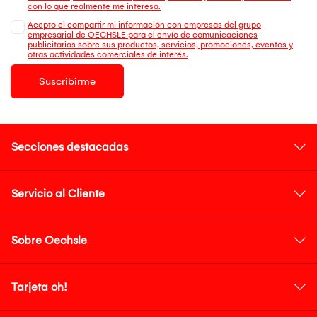
con lo que realmente me interesa.
Acepto el compartir mi información con empresas del grupo
empresarial de OECHSLE para el envío de comunicaciones
publicitarias sobre sus productos, servicios, promociones, eventos y
otras actividades comerciales de interés.
Suscribirme
Secciones destacadas
Servicio al Cliente
Sobre Oechsle
Tarjeta oh!