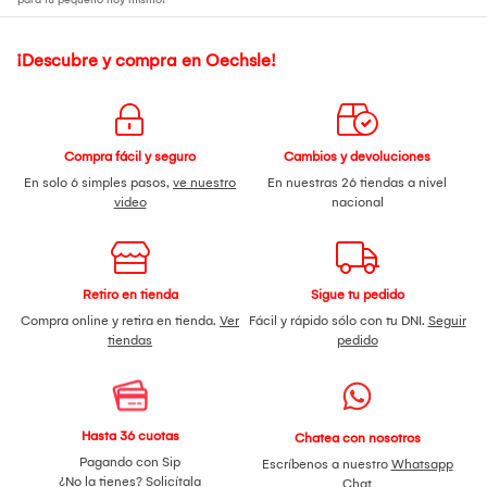
¡Descubre y compra en Oechsle!
Compra fácil y seguro
Cambios y devoluciones
En solo 6 simples pasos,
ve nuestro
En nuestras 26 tiendas a nivel
video
nacional
Retiro en tienda
Sigue tu pedido
Compra online y retira en tienda.
Ver
Fácil y rápido sólo con tu DNI.
Seguir
tiendas
pedido
Hasta 36 cuotas
Chatea con nosotros
Pagando con Sip
Escríbenos a nuestro
Whatsapp
¿No la tienes?
Solicítala
Chat