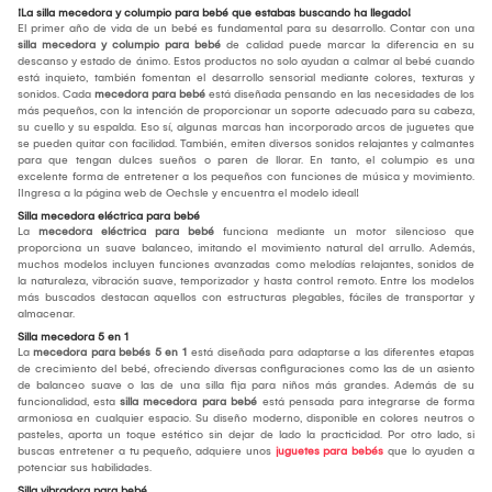
¡La silla mecedora y columpio para bebé que estabas buscando ha llegado!
El primer año de vida de un bebé es fundamental para su desarrollo. Contar con una
silla mecedora y columpio para bebé
de calidad puede marcar la diferencia en su
descanso y estado de ánimo. Estos productos no solo ayudan a calmar al bebé cuando
está inquieto, también fomentan el desarrollo sensorial mediante colores, texturas y
sonidos. Cada
mecedora para bebé
está diseñada pensando en las necesidades de los
más pequeños, con la intención de proporcionar un soporte adecuado para su cabeza,
su cuello y su espalda. Eso sí, algunas marcas han incorporado arcos de juguetes que
se pueden quitar con facilidad. También, emiten diversos sonidos relajantes y calmantes
para que tengan dulces sueños o paren de llorar. En tanto, el columpio es una
excelente forma de entretener a los pequeños con funciones de música y movimiento.
¡Ingresa a la página web de Oechsle y encuentra el modelo ideal!
Silla mecedora eléctrica para bebé
La
mecedora eléctrica para bebé
funciona mediante un motor silencioso que
proporciona un suave balanceo, imitando el movimiento natural del arrullo. Además,
muchos modelos incluyen funciones avanzadas como melodías relajantes, sonidos de
la naturaleza, vibración suave, temporizador y hasta control remoto. Entre los modelos
más buscados destacan aquellos con estructuras plegables, fáciles de transportar y
almacenar.
Silla mecedora 5 en 1
La
mecedora para bebés 5 en 1
está diseñada para adaptarse a las diferentes etapas
de crecimiento del bebé, ofreciendo diversas configuraciones como las de un asiento
de balanceo suave o las de una silla fija para niños más grandes. Además de su
funcionalidad, esta
silla mecedora para bebé
está pensada para integrarse de forma
armoniosa en cualquier espacio. Su diseño moderno, disponible en colores neutros o
pasteles, aporta un toque estético sin dejar de lado la practicidad. Por otro lado, si
buscas entretener a tu pequeño, adquiere unos
juguetes para bebés
que lo ayuden a
potenciar sus habilidades.
Silla vibradora para bebé