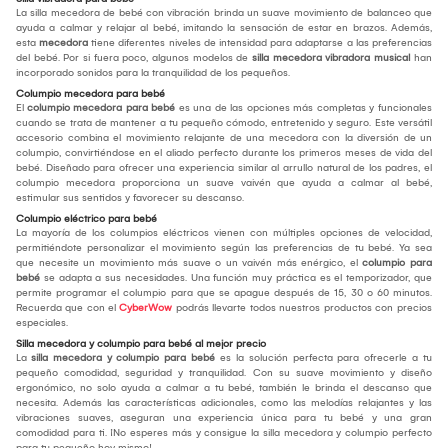
La silla mecedora de bebé con vibración brinda un suave movimiento de balanceo que
ayuda a calmar y relajar al bebé, imitando la sensación de estar en brazos. Además,
esta
mecedora
tiene diferentes niveles de intensidad para adaptarse a las preferencias
del bebé. Por si fuera poco, algunos modelos de
silla mecedora vibradora musical
han
incorporado sonidos para la tranquilidad de los pequeños.
Columpio mecedora para bebé
El
columpio mecedora para bebé
es una de las opciones más completas y funcionales
cuando se trata de mantener a tu pequeño cómodo, entretenido y seguro. Este versátil
accesorio combina el movimiento relajante de una mecedora con la diversión de un
columpio, convirtiéndose en el aliado perfecto durante los primeros meses de vida del
bebé. Diseñado para ofrecer una experiencia similar al arrullo natural de los padres, el
columpio mecedora proporciona un suave vaivén que ayuda a calmar al bebé,
estimular sus sentidos y favorecer su descanso.
Columpio eléctrico para bebé
La mayoría de los columpios eléctricos vienen con múltiples opciones de velocidad,
permitiéndote personalizar el movimiento según las preferencias de tu bebé. Ya sea
que necesite un movimiento más suave o un vaivén más enérgico, el
columpio para
bebé
se adapta a sus necesidades. Una función muy práctica es el temporizador, que
permite programar el columpio para que se apague después de 15, 30 o 60 minutos.
Recuerda que con el
CyberWow
podrás llevarte todos nuestros productos con precios
especiales.
Silla mecedora y columpio para bebé al mejor precio
La
silla mecedora y columpio para bebé
es la solución perfecta para ofrecerle a tu
pequeño comodidad, seguridad y tranquilidad. Con su suave movimiento y diseño
ergonómico, no solo ayuda a calmar a tu bebé, también le brinda el descanso que
necesita. Además las características adicionales, como las melodías relajantes y las
vibraciones suaves, aseguran una experiencia única para tu bebé y una gran
comodidad para ti. ¡No esperes más y consigue la silla mecedora y columpio perfecto
para tu pequeño hoy mismo!