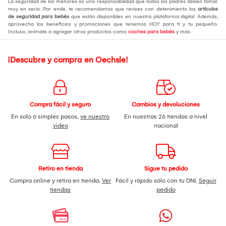
La seguridad de los menores es una responsabilidad que todos los padres deben tomar
muy en serio. Por ende, te recomendamos que revises con detenimiento los
artículos
de seguridad para bebés
que están disponibles en nuestra plataforma digital. Además,
aprovecha los beneficios y promociones que tenemos HOY para ti y tu pequeño.
Incluso, anímate a agregar otros productos como
coches para bebés
y más.
¡Descubre y compra en Oechsle!
Compra fácil y seguro
Cambios y devoluciones
En solo 6 simples pasos,
ve nuestro
En nuestras 26 tiendas a nivel
video
nacional
Retiro en tienda
Sigue tu pedido
Compra online y retira en tienda.
Ver
Fácil y rápido sólo con tu DNI.
Seguir
tiendas
pedido