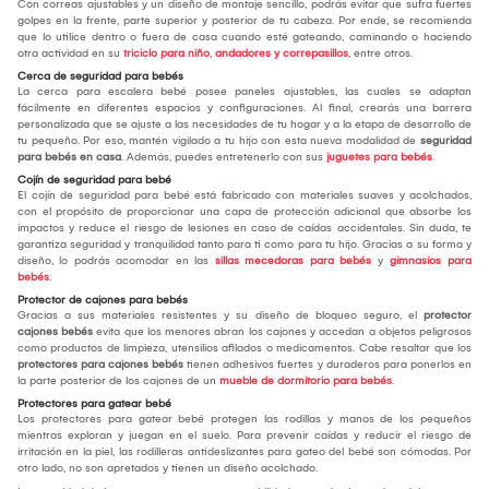
Con correas ajustables y un diseño de montaje sencillo, podrás evitar que sufra fuertes
golpes en la frente, parte superior y posterior de tu cabeza. Por ende, se recomienda
que lo utilice dentro o fuera de casa cuando esté gateando, caminando o haciendo
otra actividad en su
triciclo para niño
,
andadores y correpasillos
, entre otros.
Cerca de seguridad para bebés
La cerca para escalera bebé posee paneles ajustables, las cuales se adaptan
fácilmente en diferentes espacios y configuraciones. Al final, crearás una barrera
personalizada que se ajuste a las necesidades de tu hogar y a la etapa de desarrollo de
tu pequeño. Por eso, mantén vigilado a tu hijo con esta nueva modalidad de
seguridad
para bebés en casa
. Además, puedes entretenerlo con sus
juguetes para bebés
.
Cojín de seguridad para bebé
El cojín de seguridad para bebé está fabricado con materiales suaves y acolchados,
con el propósito de proporcionar una capa de protección adicional que absorbe los
impactos y reduce el riesgo de lesiones en caso de caídas accidentales. Sin duda, te
garantiza seguridad y tranquilidad tanto para ti como para tu hijo. Gracias a su forma y
diseño, lo podrás acomodar en las
sillas mecedoras para bebés
y
gimnasios para
bebés
.
Protector de cajones para bebés
Gracias a sus materiales resistentes y su diseño de bloqueo seguro, el
protector
cajones bebés
evita que los menores abran los cajones y accedan a objetos peligrosos
como productos de limpieza, utensilios afilados o medicamentos. Cabe resaltar que los
protectores para cajones bebés
tienen adhesivos fuertes y duraderos para ponerlos en
la parte posterior de los cajones de un
mueble de dormitorio para bebés
.
Protectores para gatear bebé
Los protectores para gatear bebé protegen las rodillas y manos de los pequeños
mientras exploran y juegan en el suelo. Para prevenir caídas y reducir el riesgo de
irritación en la piel, las rodilleras antideslizantes para gateo del bebé son cómodas. Por
otro lado, no son apretados y tienen un diseño acolchado.