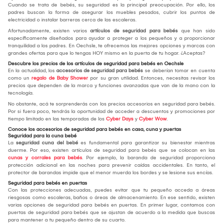
Cuando se trata de bebés, su seguridad es la principal preocupación. Por ello, los
padres buscan la forma de asegurar los muebles pesados, cubrir los puntos de
electricidad o instalar barreras cerca de las escaleras.
Afortunadamente, existen varios
artículos de seguridad para bebés
que han sido
específicamente diseñados para ayudar a proteger a los pequeños y a proporcionar
tranquilidad a los padres. En Oechsle, te ofrecemos las mejores opciones y marcas con
grandes ofertas para que lo tengas HOY mismo en la puerta de tu hogar. ¿Aceptas?
Descubre los precios de los artículos de seguridad para bebés en Oechsle
En la actualidad, los
accesorios de seguridad
para bebés
se deberían tomar en cuenta
como un
regalo de Baby Shower
por su gran utilidad. Entonces, necesitas revisar los
precios que dependen de la marca y funciones avanzadas que van de la mano con la
tecnología.
No obstante, acá te sorprenderás con los precios accesorios en seguridad para bebés.
Por si fuera poco, tendrás la oportunidad de acceder a descuentos y promociones por
tiempo limitado en las temporadas de los
Cyber Days
y
Cyber Wow
.
Conoce los accesorios de seguridad para bebés en casa, cuna y puertas
Seguridad para la cuna bebé
La
seguridad cuna del bebé
es fundamental para garantizar su bienestar mientras
duerme. Por eso, existen artículos de seguridad para bebés que se colocan en las
cunas y corrales para bebés
. Por ejemplo, la baranda de seguridad proporciona
protección adicional en las noches para prevenir caídas accidentales. En tanto, el
protector de barandas impide que el menor muerda los bordes y se lesione sus encías.
Seguridad para bebés en puertas
Con las protecciones adecuadas, puedes evitar que tu pequeño acceda a áreas
riesgosas como escaleras, baños o áreas de almacenamiento. En ese sentido, existen
varias opciones de seguridad para bebés en puertas. En primer lugar, contamos con
puertas de seguridad para bebés que se ajustan de acuerdo a la medida que buscas
para mantener a tu pequeño dentro de su cuarto.