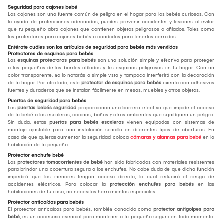
Seguridad para cajones bebé
Los cajones son una fuente común de peligro en el hogar para los bebés curiosos. Con
la ayuda de protecciones adecuadas, puedes prevenir accidentes y lesiones al evitar
que tu pequeño abra cajones que contienen objetos peligrosos o afilados. Tales como
los protectores para cajones bebés o candados para tenerlos cerrados.
Entérate cuáles son los artículos de seguridad para bebés más vendidos
Protectores de esquinas para bebés
Las
esquinas protectoras para bebés
son una solución simple y efectiva para proteger
a los pequeños de los bordes afilados y las esquinas peligrosas en tu hogar. Con un
color transparente, no lo notarás a simple vista y tampoco interferirá con la decoración
de tu hogar. Por otro lado, este
protector de esquinas para bebés
cuenta con adhesivos
fuertes y duraderos que se instalan fácilmente en mesas, muebles y otros objetos.
Puertas de seguridad para bebés
Las
puertas bebés seguridad
proporcionan una barrera efectiva que impide el acceso
de tu bebé a las escaleras, cocinas, baños y otros ambientes que signifiquen un peligro.
Sin duda, estas
puertas para bebés escaleras
vienen equipadas con sistemas de
montaje ajustable para una instalación sencilla en diferentes tipos de aberturas. En
caso de que quieras aumentar la seguridad, coloca
cámaras y alarmas para bebé
en la
habitación de tu pequeño.
Protector enchufe bebé
Los
protectores tomacorrientes de bebé
han sido fabricados con materiales resistentes
para brindar una cobertura segura a los enchufes. No cabe duda de que dicha función
impedirá que los menores tengan acceso directo, lo cual reducirá el riesgo de
accidentes eléctricos. Para colocar la
protección enchufes para bebés
en las
habitaciones de tu casa, no necesitas herramientas especiales.
Protector anticaídas para bebés
El protector anticaídas para bebés, también conocido como
protector antigolpes para
bebé
, es un accesorio esencial para mantener a tu pequeño seguro en todo momento.