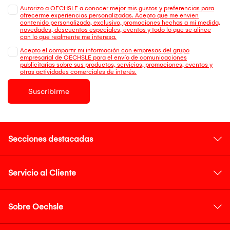
Autorizo a OECHSLE a conocer mejor mis gustos y preferencias para
ofrecerme experiencias personalizadas. Acepto que me envien
contenido personalizado, exclusivo, promociones hechas a mi medida,
novedades, descuentos especiales, eventos y todo lo que se alinee
con lo que realmente me interesa.
Acepto el compartir mi información con empresas del grupo
empresarial de OECHSLE para el envío de comunicaciones
publicitarias sobre sus productos, servicios, promociones, eventos y
otras actividades comerciales de interés.
Suscribirme
Secciones destacadas
Servicio al Cliente
Sobre Oechsle