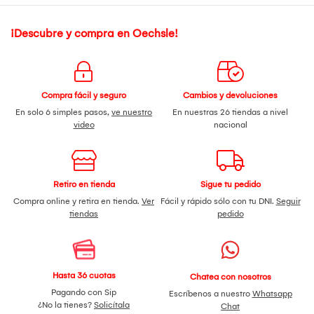
¡Descubre y compra en Oechsle!
Compra fácil y seguro
Cambios y devoluciones
En solo 6 simples pasos,
ve nuestro
En nuestras 26 tiendas a nivel
video
nacional
Retiro en tienda
Sigue tu pedido
Compra online y retira en tienda.
Ver
Fácil y rápido sólo con tu DNI.
Seguir
tiendas
pedido
Hasta 36 cuotas
Chatea con nosotros
Pagando con Sip
Escríbenos a nuestro
Whatsapp
¿No la tienes?
Solicítala
Chat