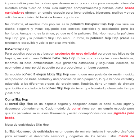
imprescindible para los padres que desean estar preparados para cualquier situación
mientras están fuera de casa. Con múltiples compartimentos y bolsillos, estos
bolsos
cambiadores
ofrecen un amplio espacio para llevar pañales, biberones, toallitas y otros
artículos esenciales del bebé de forma organizada.
No obstante, el modelo más popular es la
pañalera Backpack Skip Hop
que luce un
diseño elegante y viene equipada con correas ajustables y acolchadas para los
hombros. Aunque no es la única, ya que está la pañalera Skip Hop negra, la pañalera
Skip Hop gris y la pañalera Skip Hop rosa. En tanto, la
pañalera Skip Hop precio
es
totalmente asequible y vale la pena su inversión.
Bañera Skip Hop
Para aquellos padres que buscan
productos de aseo del bebé
para que sus hijos estén
limpios, necesitan una
bañera bebé Skip Hop
. Entre sus principales características,
tenemos su base antideslizante que garantiza estabilidad y seguridad. Además, se
acomodan al cuerpo del pequeño para proporcionar un buen soporte.
Su modelo
bañera 3 etapas Moby Skip Hop
cuenta con una posición de recién nacido,
una posición de bebé sentado y una posición de niño pequeño, lo que la hace versátil y
adaptable a las diferentes etapas del crecimiento. También, tiene un tapón de drenaje
que facilita el vaciado de la
bañera Skip Hop
sin tener que levantarla, ahorrando tiempo
y esfuerzo.
Corral Skip Hop
El
corral Skip Hop
es un espacio seguro y acogedor donde el bebé puede jugar y
descansar cómodamente. Cada modelo de
corral
viene con un amplio espacio para
que los pequeños se muevan libremente y estén acompañados con sus
juguetes para
bebés
.
Mesa de actividades Skip Hop
La
Skip Hop mesa de actividades
es un centro de entretenimiento interactivo diseñado
para estimular el desarrollo sensorial y cognitivo de los bebés. Estas
mesas de