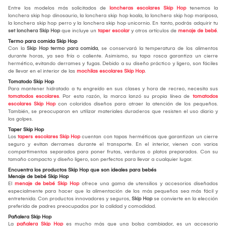
Entre los modelos más solicitados de
loncheras escolares Skip Hop
tenemos la
lonchera skip hop dinosaurio, la lonchera skip hop koala, la lonchera skip hop mariposa,
la lonchera skip hop perro y la lonchera skip hop unicornio. En tanto, podrás adquirir tu
set lonchera Skip Hop
que incluye un
taper escolar
y otros artículos de
menaje de bebé
.
Termo para comida Skip Hop
Con la
Skip Hop termo para comida
, se conservará la temperatura de los alimentos
durante horas, ya sea fría o caliente. Asimismo, su tapa rosca garantiza un cierre
hermético, evitando derrames y fugas. Debido a su diseño práctico y ligero, son fáciles
de llevar en el interior de las
mochilas escolares Skip Hop
.
Tomatodo Skip Hop
Para mantener hidratado a tu engreído en sus clases y hora de recreo, necesita sus
tomatodos escolares
. Por esta razón, la marca lanzó su propia línea de
tomatodos
escolares Skip Hop
con coloridos diseños para atraer la atención de los pequeños.
También, se preocuparon en utilizar materiales duraderos que resisten el uso diario y
los golpes.
Taper Skip Hop
Los
tapers escolares Skip Hop
cuentan con tapas herméticas que garantizan un cierre
seguro y evitan derrames durante el transporte. En el interior, vienen con varios
compartimentos separados para poner frutas, verduras o platos preparados. Con su
tamaño compacto y diseño ligero, son perfectos para llevar a cualquier lugar.
Encuentra los productos Skip Hop que son ideales para bebés
Menaje de bebé Skip Hop
El
menaje de bebé Skip Hop
ofrece una gama de utensilios y accesorios diseñados
especialmente para hacer que la alimentación de los más pequeños sea más fácil y
entretenida. Con productos innovadores y seguros,
Skip Hop
se convierte en la elección
preferida de padres preocupados por la calidad y comodidad.
Pañalera Skip Hop
La
pañalera Skip Hop
es mucho más que una bolsa cambiador, es un accesorio