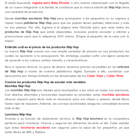
Si estás buscando
regalos para Baby Shower
u otro evento relacionado con la llegada
de un nuevo integrante a la familia, te contamos que la marca infantil de
Skip Hop
tiene
una variedad de productos.
Desde
mochilas escolares Skip Hop
para acompañar a los pequeños en su regreso a
clases hasta
pañaleras Skip Hop
para que los padres lleven pañales, biberones y más
en sus paseos. Por ello, ingresa a la página web Oechsle para que veas todos los
productos de Skip Hop
que están disponibles. Inclusive, podrás acceder a ofertas y
promociones para que lo adquieras HOY mismo. ¡Engríe al pequeño de la casa con lo
mejor!
Entérate cuál es el precio de los productos Skip Hop
La marca
Skip Hop
cuenta con una amplia variedad de precios en sus productos, los
cuales se ajustarán a tu presupuesto. Sin embargo, pueden sufrir una ligera variación
de acuerdo a los colores, estilos, tamaño y características.
Pero si quieres ahorrar un poco de dinero, tenemos precios accesibles en los
artículos
de Skip Hop
a través de nuestra plataforma digital. Sumado a ello, contamos con
descuentos por tiempo limitado en las temporadas de los
Cyber Days
y
Cyber Wow
.
Conoce los productos Skip Hop de escolar más vendidos
Mochilas Skip Hop
Las
mochilas Skip Hop
son ideales para acompañar a los niños en todas sus aventuras.
Con diseños divertidos y funcionales inspirados en animales, estas
mochilas escolares
ofrecen espacio para llevar todo lo necesario para sus clases o paseos, desde libros
hasta ropa de repuesto. Además, las correas acolchadas aseguran comodidad durante
todo el día.
Lonchera Skip Hop
Gracias a su función de aislamiento térmico, la
Skip Hop lonchera
es la compañera
perfecta para mantener frescos y seguros los alimentos durante el día. Cabe señalar
que estas
loncheras escolares
son seguras para la salud de los pequeños, ya que
están libres de BPA y ftalatos.