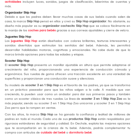
actividades
incluyen luces, sonidos, juegos de clasificación, laberintos de cuentas y
más.
Organizador Skip Hop
Debido a que los padres deben llevar muchas cosas de sus bebés cuando salen de
casa, la marca
Skip Hop
pensó en ellos y creó su
Skip Hop organizador
. No obstante, su
diseño más popular es su
organizador cochecito Skip Hop
que se coloca fácilmente en
la manija de los
coches para bebés
gracias a sus correas ajustables y cierre de velcro.
Juguetes Skip Hop
Los
juguetes Skip Hop
están diseñados con colores brillantes, texturas interesantes y
sonidos divertidos que estimulan los sentidos del bebé. Además, les permitirá
desarrollar habilidades motoras, cognitivas y emocionales. No cabe duda de que la
marca brinda opciones para todas las edades y etapas.
Scooter Skip Hop
El
scooter Skip Hop
presenta un manillar ajustable en altura que permite adaptarse al
crecimiento del niño, proporcionando una experiencia de conducción cómoda y
ergonómica. Sus ruedas de goma ofrecen una tracción excelente en una variedad de
superficies y proporcionan una conducción suave y silenciosa.
Su modelo de
scooter 3 en 1 Skip Hop
es el favorito de los padres, ya que se transforma
en un práctico paseador para que los niños salgan a la calle. A medida que van
creciendo, lo pueden usar como un andador para dar sus primeros pasos y también
como un scooter clásico de tres ruedas. La línea de
scooter 3 en 1 Skip Hop Zoo
es la
más popular, siendo su scooter 3 en 1 Skip Hop Zoo unicornio y scooter 3 en 1 Skip Hop
Zoo perro que la rompen en ventas.
Con los años, la marca
Skip Hop
se ha ganado la confianza y lealtad de millones de
padres en todo el mundo. Cada uno de sus
productos Skip Hop
están respaldados por
rigurosos estándares de seguridad y calidad. En Oechsle, explota las mejores opciones
que te acompañarán en la crianza de tu bebé. Además, podrás complementar tu
compra con artículos de
cuidado del bebé
o
dormitorio bebé
.