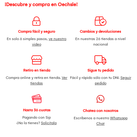
¡Descubre y compra en Oechsle!
Compra fácil y seguro
Cambios y devoluciones
En solo 6 simples pasos,
ve nuestro
En nuestras 26 tiendas a nivel
video
nacional
Retiro en tienda
Sigue tu pedido
Compra online y retira en tienda.
Ver
Fácil y rápido sólo con tu DNI.
Seguir
tiendas
pedido
Hasta 36 cuotas
Chatea con nosotros
Pagando con Sip
Escríbenos a nuestro
Whatsapp
¿No la tienes?
Solicítala
Chat