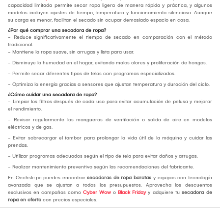
capacidad limitada permite secar ropa ligera de manera rápida y práctica, y algunos
modelos incluyen ajustes de tiempo, temperatura y funcionamiento silencioso. Aunque
su carga es menor, facilitan el secado sin ocupar demasiado espacio en casa.
¿Por qué comprar una secadora de ropa?
- Reduce significativamente el tiempo de secado en comparación con el método
tradicional.
- Mantiene la ropa suave, sin arrugas y lista para usar.
- Disminuye la humedad en el hogar, evitando malos olores y proliferación de hongos.
- Permite secar diferentes tipos de telas con programas especializados.
- Optimiza la energía gracias a sensores que ajustan temperatura y duración del ciclo.
¿Cómo cuidar una secadora de ropa?
- Limpiar los filtros después de cada uso para evitar acumulación de pelusa y mejorar
el rendimiento.
- Revisar regularmente las mangueras de ventilación o salida de aire en modelos
eléctricos y de gas.
- Evitar sobrecargar el tambor para prolongar la vida útil de la máquina y cuidar las
prendas.
- Utilizar programas adecuados según el tipo de tela para evitar daños y arrugas.
- Realizar mantenimiento preventivo según las recomendaciones del fabricante.
En Oechsle.pe puedes encontrar
secadoras de ropa baratas
y equipos con tecnología
avanzada que se ajustan a todos los presupuestos. Aprovecha los descuentos
exclusivos en campañas como
Cyber Wow
o
Black Friday
y adquiere tu
secadora de
ropa en oferta
con precios especiales.