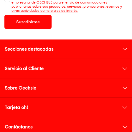
empresarial de OECHSLE para el envío de comunicaciones
publicitarias sobre sus productos, servicios, promociones, eventos y
otras actividades comerciales de interés.
Suscribirme
Secciones destacadas
Servicio al Cliente
Sobre Oechsle
Tarjeta oh!
Contáctanos