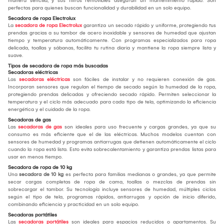
manera sencilla, y sus filtros removibles aseguran un mantenimiento rápido. Son
perfectas para quienes buscan funcionalidad y durabilidad en un solo equipo.
Secadora de ropa Electrolux
La
secadora de ropa Electrolux
garantiza un secado rápido y uniforme, protegiendo tus
prendas gracias a su tambor de acero inoxidable y sensores de humedad que ajustan
tiempo y temperatura automáticamente. Con programas especializados para ropa
delicada, toallas y sábanas, facilita tu rutina diaria y mantiene la ropa siempre lista y
suave.
Tipos de secadora de ropa más buscadas
Secadoras eléctricas
Las
secadoras eléctricas
son fáciles de instalar y no requieren conexión de gas.
Incorporan sensores que regulan el tiempo de secado según la humedad de la ropa,
protegiendo prendas delicadas y ofreciendo secado rápido. Permiten seleccionar la
temperatura y el ciclo más adecuado para cada tipo de tela, optimizando la eficiencia
energética y el cuidado de la ropa.
Secadoras de gas
Las
secadoras de gas
son ideales para uso frecuente y cargas grandes, ya que su
consumo es más eficiente que el de las eléctricas. Muchos modelos cuentan con
sensores de humedad y programas antiarrugas que detienen automáticamente el ciclo
cuando la ropa está lista. Esto evita sobrecalentamiento y garantiza prendas listas para
usar en menos tiempo.
Secadora de ropa de 10 kg
Una
secadora de 10 kg
es perfecta para familias medianas o grandes, ya que permite
secar cargas completas de ropa de cama, toallas o mezclas de prendas sin
sobrecargar el tambor. Su tecnología incluye sensores de humedad, múltiples ciclos
según el tipo de tela, programas rápidos, antiarrugas y opción de inicio diferido,
combinando eficiencia y practicidad en un solo equipo.
Secadoras portátiles
Las
secadoras portátiles
son ideales para espacios reducidos o apartamentos. Su