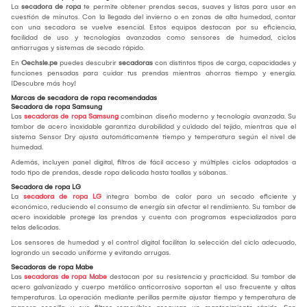
La
secadora de ropa
te permite obtener prendas secas, suaves y listas para usar en
cuestión de minutos. Con la llegada del invierno o en zonas de alta humedad, contar
con una secadora se vuelve esencial. Estos equipos destacan por su eficiencia,
facilidad de uso y tecnologías avanzadas como sensores de humedad, ciclos
antiarrugas y sistemas de secado rápido.
En
Oechsle.pe
puedes descubrir
secadoras
con distintos tipos de carga, capacidades y
funciones pensadas para cuidar tus prendas mientras ahorras tiempo y energía.
¡Descubre más hoy!
Marcas de secadora de ropa recomendadas
Secadora de ropa Samsung
Las
secadoras de ropa Samsung
combinan diseño moderno y tecnología avanzada. Su
tambor de acero inoxidable garantiza durabilidad y cuidado del tejido, mientras que el
sistema Sensor Dry ajusta automáticamente tiempo y temperatura según el nivel de
humedad.
Además, incluyen panel digital, filtros de fácil acceso y múltiples ciclos adaptados a
todo tipo de prendas, desde ropa delicada hasta toallas y sábanas.
Secadora de ropa LG
La
secadora de ropa LG
integra bomba de calor para un secado eficiente y
económico, reduciendo el consumo de energía sin afectar el rendimiento. Su tambor de
acero inoxidable protege las prendas y cuenta con programas especializados para
telas delicadas.
Los sensores de humedad y el control digital facilitan la selección del ciclo adecuado,
logrando un secado uniforme y evitando arrugas.
Secadoras de ropa Mabe
Las
secadoras de ropa Mabe
destacan por su resistencia y practicidad. Su tambor de
acero galvanizado y cuerpo metálico anticorrosivo soportan el uso frecuente y altas
temperaturas. La operación mediante perillas permite ajustar tiempo y temperatura de