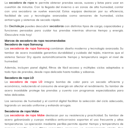
La
secadora de ropa
te permite obtener prendas secas, suaves y listas para usar en
cuestión de minutos. Con la llegada del invierno o en zonas de alta humedad, contar
con una secadora se vuelve esencial. Estos equipos destacan por su eficiencia,
facilidad de uso y tecnologías avanzadas como sensores de humedad, ciclos
antiarrugas y sistemas de secado rápido.
En
Oechsle.pe
puedes descubrir
secadoras
con distintos tipos de carga, capacidades y
funciones pensadas para cuidar tus prendas mientras ahorras tiempo y energía.
¡Descubre más hoy!
Marcas de secadora de ropa recomendadas
Secadora de ropa Samsung
Las
secadoras de ropa Samsung
combinan diseño moderno y tecnología avanzada. Su
tambor de acero inoxidable garantiza durabilidad y cuidado del tejido, mientras que el
sistema Sensor Dry ajusta automáticamente tiempo y temperatura según el nivel de
humedad.
Además, incluyen panel digital, filtros de fácil acceso y múltiples ciclos adaptados a
todo tipo de prendas, desde ropa delicada hasta toallas y sábanas.
Secadora de ropa LG
La
secadora de ropa LG
integra bomba de calor para un secado eficiente y
económico, reduciendo el consumo de energía sin afectar el rendimiento. Su tambor de
acero inoxidable protege las prendas y cuenta con programas especializados para
telas delicadas.
Los sensores de humedad y el control digital facilitan la selección del ciclo adecuado,
logrando un secado uniforme y evitando arrugas.
Secadoras de ropa Mabe
Las
secadoras de ropa Mabe
destacan por su resistencia y practicidad. Su tambor de
acero galvanizado y cuerpo metálico anticorrosivo soportan el uso frecuente y altas
temperaturas. La operación mediante perillas permite ajustar tiempo y temperatura de