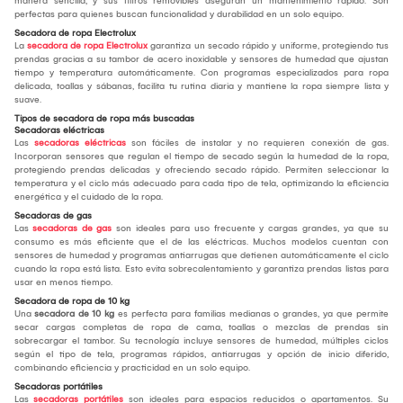
manera sencilla, y sus filtros removibles aseguran un mantenimiento rápido. Son
perfectas para quienes buscan funcionalidad y durabilidad en un solo equipo.
Secadora de ropa Electrolux
La
secadora de ropa Electrolux
garantiza un secado rápido y uniforme, protegiendo tus
prendas gracias a su tambor de acero inoxidable y sensores de humedad que ajustan
tiempo y temperatura automáticamente. Con programas especializados para ropa
delicada, toallas y sábanas, facilita tu rutina diaria y mantiene la ropa siempre lista y
suave.
Tipos de secadora de ropa más buscadas
Secadoras eléctricas
Las
secadoras eléctricas
son fáciles de instalar y no requieren conexión de gas.
Incorporan sensores que regulan el tiempo de secado según la humedad de la ropa,
protegiendo prendas delicadas y ofreciendo secado rápido. Permiten seleccionar la
temperatura y el ciclo más adecuado para cada tipo de tela, optimizando la eficiencia
energética y el cuidado de la ropa.
Secadoras de gas
Las
secadoras de gas
son ideales para uso frecuente y cargas grandes, ya que su
consumo es más eficiente que el de las eléctricas. Muchos modelos cuentan con
sensores de humedad y programas antiarrugas que detienen automáticamente el ciclo
cuando la ropa está lista. Esto evita sobrecalentamiento y garantiza prendas listas para
usar en menos tiempo.
Secadora de ropa de 10 kg
Una
secadora de 10 kg
es perfecta para familias medianas o grandes, ya que permite
secar cargas completas de ropa de cama, toallas o mezclas de prendas sin
sobrecargar el tambor. Su tecnología incluye sensores de humedad, múltiples ciclos
según el tipo de tela, programas rápidos, antiarrugas y opción de inicio diferido,
combinando eficiencia y practicidad en un solo equipo.
Secadoras portátiles
Las
secadoras portátiles
son ideales para espacios reducidos o apartamentos. Su