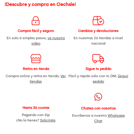
¡Descubre y compra en Oechsle!
Compra fácil y seguro
Cambios y devoluciones
En solo 6 simples pasos,
ve nuestro
En nuestras 26 tiendas a nivel
video
nacional
Retiro en tienda
Sigue tu pedido
Compra online y retira en tienda.
Ver
Fácil y rápido sólo con tu DNI.
Seguir
tiendas
pedido
Hasta 36 cuotas
Chatea con nosotros
Pagando con Sip
Escríbenos a nuestro
Whatsapp
¿No la tienes?
Solicítala
Chat