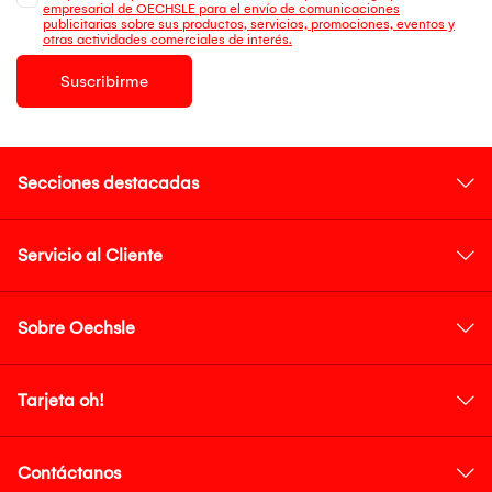
empresarial de OECHSLE para el envío de comunicaciones
publicitarias sobre sus productos, servicios, promociones, eventos y
otras actividades comerciales de interés.
Suscribirme
Secciones destacadas
Servicio al Cliente
Sobre Oechsle
Tarjeta oh!
Contáctanos