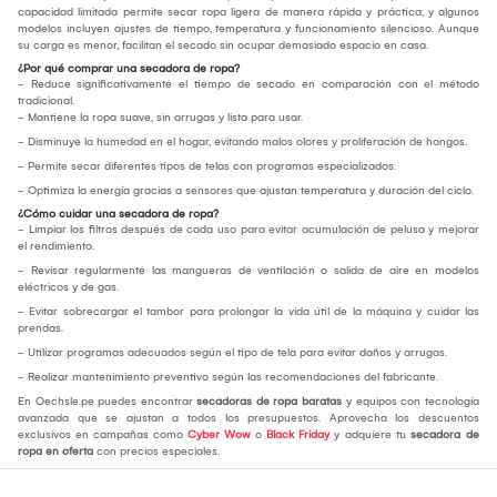
capacidad limitada permite secar ropa ligera de manera rápida y práctica, y algunos
modelos incluyen ajustes de tiempo, temperatura y funcionamiento silencioso. Aunque
su carga es menor, facilitan el secado sin ocupar demasiado espacio en casa.
¿Por qué comprar una secadora de ropa?
- Reduce significativamente el tiempo de secado en comparación con el método
tradicional.
- Mantiene la ropa suave, sin arrugas y lista para usar.
- Disminuye la humedad en el hogar, evitando malos olores y proliferación de hongos.
- Permite secar diferentes tipos de telas con programas especializados.
- Optimiza la energía gracias a sensores que ajustan temperatura y duración del ciclo.
¿Cómo cuidar una secadora de ropa?
- Limpiar los filtros después de cada uso para evitar acumulación de pelusa y mejorar
el rendimiento.
- Revisar regularmente las mangueras de ventilación o salida de aire en modelos
eléctricos y de gas.
- Evitar sobrecargar el tambor para prolongar la vida útil de la máquina y cuidar las
prendas.
- Utilizar programas adecuados según el tipo de tela para evitar daños y arrugas.
- Realizar mantenimiento preventivo según las recomendaciones del fabricante.
En Oechsle.pe puedes encontrar
secadoras de ropa baratas
y equipos con tecnología
avanzada que se ajustan a todos los presupuestos. Aprovecha los descuentos
exclusivos en campañas como
Cyber Wow
o
Black Friday
y adquiere tu
secadora de
ropa en oferta
con precios especiales.