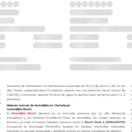
Versiones de sobremesa con dimensiones promedio de 55 cm de ancho y 45 cm de
e
alto. Tienen capacidad para 6 cubiertos, operan con una potencia menor (cerca de
o
1,200 W) y consumen apenas 6.5 litros de agua, lo que los hace perfectos para 1 o 2
,
personas.
a
Mejores marcas de lavavajillas en Oechsle.pe
Lavavajillas Bosch
El
lavavajillas Bosch
destaca en el mercado peruano por su alta eficiencia
a
energética y sus motores EcoSilence Drive sin escobillas, los cuales reducen la
o
fricción y el ruido al mínimo. Modelos icónicos como el
Bosch Serie 4 (SMS46GI01G)
8
incorporan la tecnología PerfectDry basada en Zeolitas (minerales naturales),
logrando un secado impecable y eficiente incluso en piezas complejas de plástico.