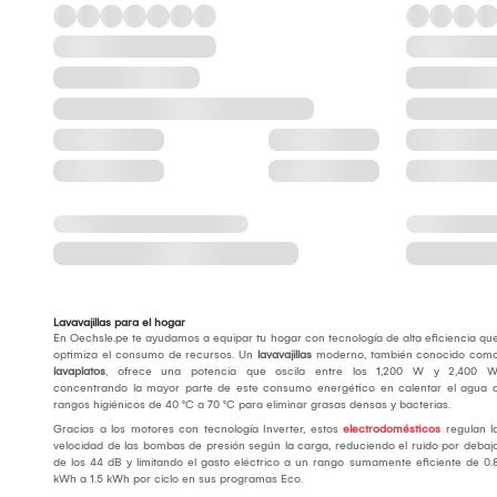
Lavavajillas para el hogar
En Oechsle.pe te ayudamos a equipar tu hogar con tecnología de alta eficiencia qu
optimiza el consumo de recursos. Un
lavavajillas
moderno, también conocido com
lavaplatos
, ofrece una potencia que oscila entre los 1,200 W y 2,400 W
concentrando la mayor parte de este consumo energético en calentar el agua 
rangos higiénicos de 40 °C a 70 °C para eliminar grasas densas y bacterias.
Gracias a los motores con tecnología Inverter, estos
electrodomésticos
regulan l
velocidad de las bombas de presión según la carga, reduciendo el ruido por debaj
de los 44 dB y limitando el gasto eléctrico a un rango sumamente eficiente de 0.
kWh a 1.5 kWh por ciclo en sus programas Eco.