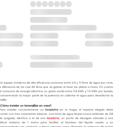
Un equipo moderno de alta eficiencia consume entre 6.5 y 11 litros de agua por ciclo,
a diferencia de los casi 40 litros que se gastan al lavar los platos a mano. En cuanto
al consumo de energía eléctrica, su gasto oscila entre 0.8 kWh y 1.5 kWh por lavado,
concentrando la mayor parte de la potencia en calentar el agua para desinfectar la
vajilla.
¿Cómo instalar un lavavajillas en casa?
Para instalar correctamente un
lavaplatos
en tu hogar, el espacio elegido debe
contar con tres conexiones básicas: una toma de agua limpia (rosca estándar de 3/4
de pulgada, idéntica a la de una
lavadora
), un punto de desagüe ubicado a una
altura máxima de 1 metro para facilitar el bombeo del líquido usado, y un
tomacorriente con conexión a tierra cercano para alimentar la potencia del motor