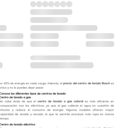
un 55% de energía en cada carga. Además, el
precio del centro de lavado Bosch
es
único y no lo puedes dejar pasar.
Conoce los diferentes tipos de centros de lavado
Centro de lavado a gas
No cabe duda de que el
centro de lavado a gas natural
es más eficiente en
comparación con los eléctricos, ya que el gas calienta el agua en cuestión de
minutos y reduce el consumo de energía. Algunos modelos ofrecen mayor
capacidad de lavado y secado, lo que te permite procesar más ropa en menos
tiempo.
Centro de lavado eléctrico