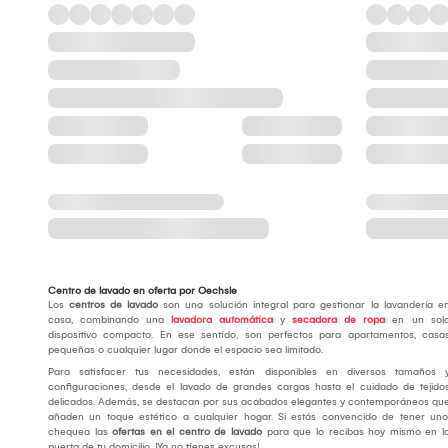
Centro de lavado en oferta por Oechsle
Los
centros de lavado
son una solución integral para gestionar la lavandería e
casa, combinando una
lavadora automática
y
secadora de ropa
en un sol
dispositivo compacto. En ese sentido, son perfectos para apartamentos, casa
pequeñas o cualquier lugar donde el espacio sea limitado.
Para satisfacer tus necesidades, están disponibles en diversos tamaños 
configuraciones, desde el lavado de grandes cargas hasta el cuidado de tejido
delicados. Además, se destacan por sus acabados elegantes y contemporáneos qu
añaden un toque estético a cualquier hogar. Si estás convencido de tener uno
chequea las
ofertas en el centro de lavado
para que lo recibas hoy mismo en l
puerta de tu domicilio. ¡Ya no tienes excusas!