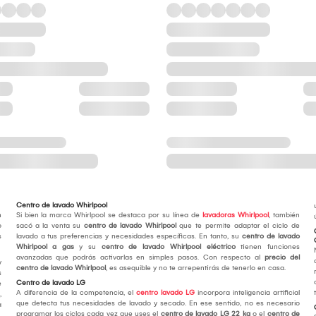
Centro de lavado Whirlpool
n
Si bien la marca Whirlpool se destaca por su línea de
lavadoras Whirlpool
, también
o
sacó a la venta su
centro de lavado Whirlpool
que te permite adaptar el ciclo de
s
lavado a tus preferencias y necesidades específicas. En tanto, su
centro de lavado
Whirlpool a gas
y su
centro de lavado Whirlpool eléctrico
tienen funciones
avanzadas que podrás activarlas en simples pasos. Con respecto al
precio del
y
centro de lavado Whirlpool
, es asequible y no te arrepentirás de tenerlo en casa.
s
Centro de lavado LG
e
A diferencia de la competencia, el
centro lavado LG
incorpora inteligencia artificial
,
que detecta tus necesidades de lavado y secado. En ese sentido, no es necesario
a
programar los ciclos cada vez que uses el
centro de lavado LG 22 kg
o el
centro de