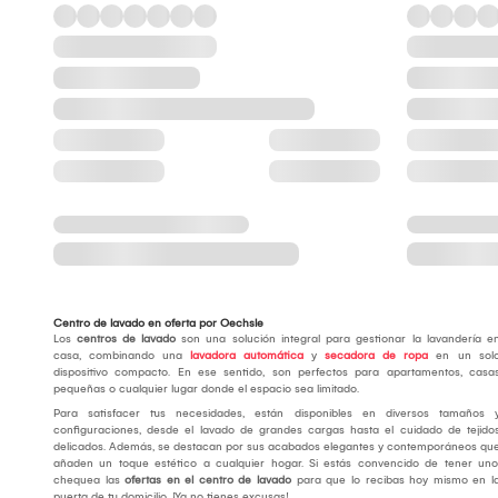
Centro de lavado en oferta por Oechsle
Los
centros de lavado
son una solución integral para gestionar la lavandería e
casa, combinando una
lavadora automática
y
secadora de ropa
en un sol
dispositivo compacto. En ese sentido, son perfectos para apartamentos, casa
pequeñas o cualquier lugar donde el espacio sea limitado.
Para satisfacer tus necesidades, están disponibles en diversos tamaños 
configuraciones, desde el lavado de grandes cargas hasta el cuidado de tejido
delicados. Además, se destacan por sus acabados elegantes y contemporáneos qu
añaden un toque estético a cualquier hogar. Si estás convencido de tener uno
chequea las
ofertas en el centro de lavado
para que lo recibas hoy mismo en l
puerta de tu domicilio. ¡Ya no tienes excusas!