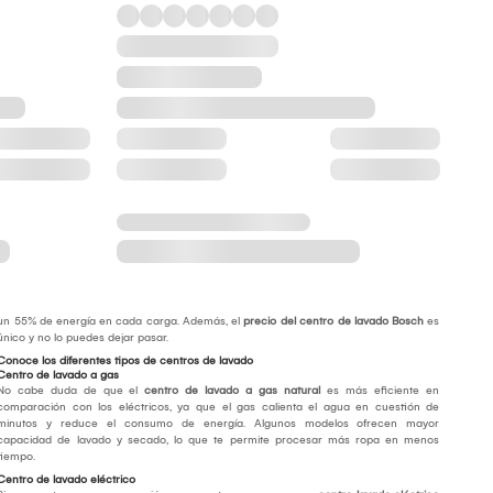
un 55% de energía en cada carga. Además, el
precio del centro de lavado Bosch
es
único y no lo puedes dejar pasar.
Conoce los diferentes tipos de centros de lavado
Centro de lavado a gas
No cabe duda de que el
centro de lavado a gas natural
es más eficiente en
comparación con los eléctricos, ya que el gas calienta el agua en cuestión de
minutos y reduce el consumo de energía. Algunos modelos ofrecen mayor
capacidad de lavado y secado, lo que te permite procesar más ropa en menos
tiempo.
Centro de lavado eléctrico