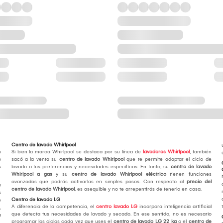
Centro de lavado Whirlpool
n
Si bien la marca Whirlpool se destaca por su línea de
lavadoras Whirlpool
, también
o
sacó a la venta su
centro de lavado Whirlpool
que te permite adaptar el ciclo de
s
lavado a tus preferencias y necesidades específicas. En tanto, su
centro de lavado
Whirlpool a gas
y su
centro de lavado Whirlpool eléctrico
tienen funciones
avanzadas que podrás activarlas en simples pasos. Con respecto al
precio del
y
centro de lavado Whirlpool
, es asequible y no te arrepentirás de tenerlo en casa.
s
Centro de lavado LG
e
A diferencia de la competencia, el
centro lavado LG
incorpora inteligencia artificial
,
que detecta tus necesidades de lavado y secado. En ese sentido, no es necesario
a
programar los ciclos cada vez que uses el
centro de lavado LG 22 kg
o el
centro de