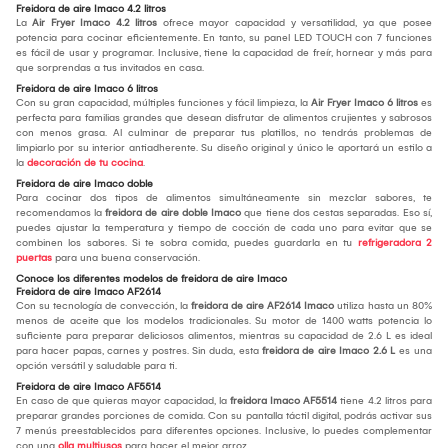
Freidora de aire Imaco 4.2 litros
La
Air Fryer Imaco 4.2 litros
ofrece mayor capacidad y versatilidad, ya que posee
potencia para cocinar eficientemente. En tanto, su panel LED TOUCH con 7 funciones
es fácil de usar y programar. Inclusive, tiene la capacidad de freír, hornear y más para
que sorprendas a tus invitados en casa.
Freidora de aire Imaco 6 litros
Con su gran capacidad, múltiples funciones y fácil limpieza, la
Air Fryer Imaco 6 litros
es
perfecta para familias grandes que desean disfrutar de alimentos crujientes y sabrosos
con menos grasa. Al culminar de preparar tus platillos, no tendrás problemas de
limpiarlo por su interior antiadherente. Su diseño original y único le aportará un estilo a
la
decoración de tu cocina
.
Freidora de aire Imaco doble
Para cocinar dos tipos de alimentos simultáneamente sin mezclar sabores, te
recomendamos la
freidora de aire doble Imaco
que tiene dos cestas separadas. Eso sí,
puedes ajustar la temperatura y tiempo de cocción de cada uno para evitar que se
combinen los sabores. Si te sobra comida, puedes guardarla en tu
refrigeradora 2
puertas
para una buena conservación.
Conoce los diferentes modelos de freidora de aire Imaco
Freidora de aire Imaco AF2614
Con su tecnología de convección, la
freidora de aire AF2614 Imaco
utiliza hasta un 80%
menos de aceite que los modelos tradicionales. Su motor de 1400 watts potencia lo
suficiente para preparar deliciosos alimentos, mientras su capacidad de 2.6 L es ideal
para hacer papas, carnes y postres. Sin duda, esta
freidora de aire Imaco 2.6 L
es una
opción versátil y saludable para ti.
Freidora de aire Imaco AF5514
En caso de que quieras mayor capacidad, la
freidora Imaco AF5514
tiene 4.2 litros para
preparar grandes porciones de comida. Con su pantalla táctil digital, podrás activar sus
7 menús preestablecidos para diferentes opciones. Inclusive, lo puedes complementar
con una
olla multiusos
para hacer el mejor arroz.