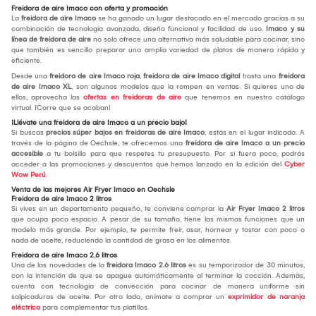
Freidora de aire Imaco con oferta y promoción
La
freidora de aire Imaco
se ha ganado un lugar destacado en el mercado gracias a su
combinación de tecnología avanzada, diseño funcional y facilidad de uso.
Imaco y su
línea de freidora de aire
no solo ofrece una alternativa más saludable para cocinar, sino
que también es sencillo preparar una amplia variedad de platos de manera rápida y
eficiente.
Desde una
freidora de aire Imaco roja
,
freidora de aire Imaco digital
hasta una
freidora
de aire Imaco XL
, son algunos modelos que la rompen en ventas. Si quieres uno de
ellos, aprovecha las
ofertas en freidoras de aire
que tenemos en nuestro catálogo
virtual. ¡Corre que se acaban!
¡Llévate una freidora de aire Imaco a un precio bajo!
Si buscas
precios súper bajos en freidoras de aire Imaco
, estás en el lugar indicado. A
través de la página de Oechsle, te ofrecemos una
freidora de aire Imaco a un precio
accesible
a tu bolsillo para que respetes tu presupuesto. Por si fuera poco, podrás
acceder a las promociones y descuentos que hemos lanzado en la edición del
Cyber
Wow Perú
.
Venta de las mejores Air Fryer Imaco en Oechsle
Freidora de aire Imaco 2 litros
Si vives en un departamento pequeño, te conviene comprar la
Air Fryer Imaco 2 litros
que ocupa poco espacio. A pesar de su tamaño, tiene las mismas funciones que un
modelo más grande. Por ejemplo, te permite freír, asar, hornear y tostar con poco o
nada de aceite, reduciendo la cantidad de grasa en los alimentos.
Freidora de aire Imaco 2.6 litros
Una de las novedades de la
freidora Imaco 2.6 litros
es su temporizador de 30 minutos,
con la intención de que se apague automáticamente al terminar la cocción. Además,
cuenta con tecnología de convección para cocinar de manera uniforme sin
salpicaduras de aceite. Por otro lado, anímate a comprar un
exprimidor de naranja
eléctrico
para complementar tus platillos.