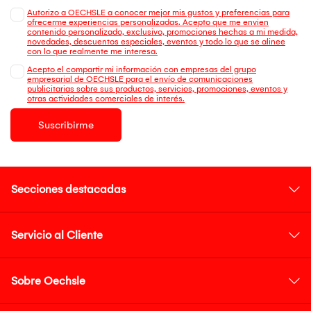
Autorizo a OECHSLE a conocer mejor mis gustos y preferencias para
ofrecerme experiencias personalizadas. Acepto que me envien
contenido personalizado, exclusivo, promociones hechas a mi medida,
novedades, descuentos especiales, eventos y todo lo que se alinee
con lo que realmente me interesa.
Acepto el compartir mi información con empresas del grupo
empresarial de OECHSLE para el envío de comunicaciones
publicitarias sobre sus productos, servicios, promociones, eventos y
otras actividades comerciales de interés.
Suscribirme
Secciones destacadas
Servicio al Cliente
Sobre Oechsle