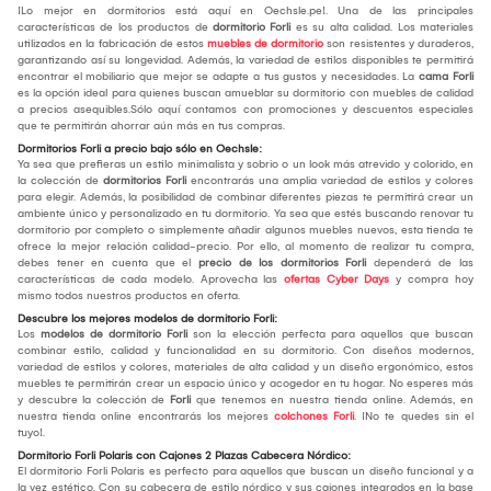
¡Lo mejor en dormitorios está aquí en Oechsle.pe!. Una de las principales
características de los productos de
dormitorio Forli
es su alta calidad. Los materiales
utilizados en la fabricación de estos
muebles de dormitorio
son resistentes y duraderos,
garantizando así su longevidad. Además, la variedad de estilos disponibles te permitirá
encontrar el mobiliario que mejor se adapte a tus gustos y necesidades. La
cama Forli
es la opción ideal para quienes buscan amueblar su dormitorio con muebles de calidad
a precios asequibles.Sólo aquí contamos con promociones y descuentos especiales
que te permitirán ahorrar aún más en tus compras.
Dormitorios Forli a precio bajo sólo en Oechsle:
Ya sea que prefieras un estilo minimalista y sobrio o un look más atrevido y colorido, en
la colección de
dormitorios Forli
encontrarás una amplia variedad de estilos y colores
para elegir. Además, la posibilidad de combinar diferentes piezas te permitirá crear un
ambiente único y personalizado en tu dormitorio. Ya sea que estés buscando renovar tu
dormitorio por completo o simplemente añadir algunos muebles nuevos, esta tienda te
ofrece la mejor relación calidad-precio. Por ello, al momento de realizar tu compra,
debes tener en cuenta que el
precio de los dormitorios Forli
dependerá de las
características de cada modelo. Aprovecha las
ofertas Cyber Days
y compra hoy
mismo todos nuestros productos en oferta.
Descubre los mejores modelos de dormitorio Forli:
Los
modelos de dormitorio Forli
son la elección perfecta para aquellos que buscan
combinar estilo, calidad y funcionalidad en su dormitorio. Con diseños modernos,
variedad de estilos y colores, materiales de alta calidad y un diseño ergonómico, estos
muebles te permitirán crear un espacio único y acogedor en tu hogar. No esperes más
y descubre la colección de
Forli
que tenemos en nuestra tienda online. Además, en
nuestra tienda online encontrarás los mejores
colchones Forli
. ¡No te quedes sin el
tuyo!.
Dormitorio Forli Polaris con Cajones 2 Plazas Cabecera Nórdico:
El dormitorio Forli Polaris es perfecto para aquellos que buscan un diseño funcional y a
la vez estético. Con su cabecera de estilo nórdico y sus cajones integrados en la base