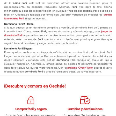
de la
cama Forli
, este set de dormitorio ofrece una solución práctica para el
almacenamiento en espacios reducidos. Además,
Forli
trae para ti este diseño
minimalista que encaja a la perfección en cualquier tipo de decoración. Pero eso no es
todo, en Oechsle.pe también contamos con una gran variedad de modelos de
camas
funcionales Forli
. ¡Elige tu favorito!.
Dormitorio Forli 2 Plazas
Si lo que buscas es un dormitorio completo y versátil, el dormitorio Forli de 2 plazas es
la opción ideal. Con su
cama Forli
, mesitas de noche y cómoda a juego, este
juego de
dormitorio Forli
te permitirá crear un ambiente armonioso y acogedor en tu habitación.
Además, este modelo de
Forli
cuenta con un diseño atemporal que garantiza que
seguirá luciendo moderno y elegante durante muchos años.
Dormitorio Forli Elegant:
Para aquellos que buscan un toque de sofisticación en su dormitorio, el dormitorio Forli
Elegant es la elección perfecta. Con su cabecera tapizada en tela de alta calidad y su
diseño elegante y refinado, este set de
dormitorio Forli
añadirá un toque de lujo a
cualquier habitación. Además, su amplia gama de colores te permitirá personalizar tu
dormitorio según tus gustos y preferencias. Con el
próximo Cyber Wow
podrás llevarte
a casa tu nuevo
dormitorio Forli
a precios realmente bajos. ¿Te lo vas a perder?.
¡Descubre y compra en Oechsle!
Compra fácil y seguro
Cambios y devoluciones
En solo 6 simples pasos,
ve nuestro
En nuestras 26 tiendas a nivel