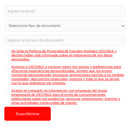
He leído la Política de Privacidad de Canales Digitales OECHSLE y
declaro haber sido informado sobre el tratamiento de mis datos
personales.
Autorizo a OECHSLE a conocer mejor mis gustos y preferencias para
ofrecerme experiencias personalizadas. Acepto que me envien
contenido personalizado, exclusivo, promociones hechas a mi medida,
novedades, descuentos especiales, eventos y todo lo que se alinee
con lo que realmente me interesa.
Acepto el compartir mi información con empresas del grupo
empresarial de OECHSLE para el envío de comunicaciones
publicitarias sobre sus productos, servicios, promociones, eventos y
otras actividades comerciales de interés.
Suscribirme