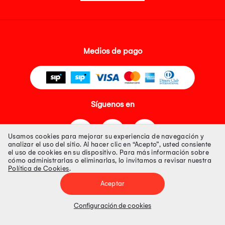
Medios de pago
Síguenos en
Usamos cookies para mejorar su experiencia de navegación y
analizar el uso del sitio. Al hacer clic en “Acepto”, usted consiente
el uso de cookies en su dispositivo. Para más información sobre
cómo administrarlas o eliminarlas, lo invitamos a revisar nuestra
Política de Cookies
.
Tienda 100% Segura
Aceptar
Tiendas Peruanas S.A. R.U.C. Nº 20493020618. Todos los derechos
reservados. Av. Aviación 2405 Piso 3, San Borja
Configuración de cookies
Precios disponibles solo en www.oechsle.pe. Precios online publicados
pueden incluir descuento adicional. Precios sujetos a variaciones sin
previo aviso. Productos sujetos a disponibilidad de stock