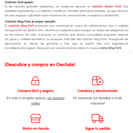
Colchón Forli queen:
Si de tamaño grandes hablamos, no podemos ignorar al
colchón Rosen Forli
. Sus
medidas equivalentes a 2 plazas y media es también ideal para parejas, ya que ofrecen
los dos espacio suficiente para moverse sin comprometer el espacio compartido.
Colchón King Forli, el mayor tamaño:
El
colchón King Forli
presenta una combinación única de sofisticación, lujo, y calidad
excepcional. Su diseño chic atraerá a cualquiera que busque un toque de elegancia en
su dormitorio. Por ello, si buscas un colchón que ofrece comodidad exquisita, soporte
sin igual, y calidad duradera, no busques más allá del colchón King Forli. ¡Asegúrate de
aprovechar su oferta de garantía y haz que tu sueño sea una experiencia
increíblemente lujosa!. Descubre en nuestra tienda online tu nueva
cama King Forli.
¡Descubre y compra en Oechsle!
Compra fácil y seguro
Cambios y devoluciones
En solo 6 simples pasos,
ve nuestro
En nuestras 26 tiendas a nivel
video
nacional
Retiro en tienda
Sigue tu pedido