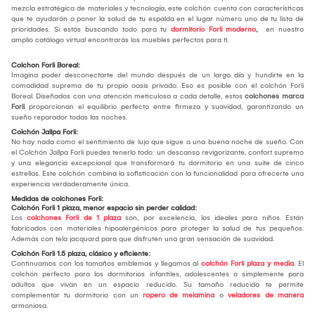
mezcla estratégica de materiales y tecnología, este colchón cuenta con características
que te ayudarán a poner la salud de tu espalda en el lugar número uno de tu lista de
prioridades. Si estás buscando todo para tu
dormitorio Forli moderno
,
en nuestro
amplio catálogo virtual encontrarás los muebles perfectos para ti.
Colchon Forli Boreal:
Imagina poder desconectarte del mundo después de un largo día y hundirte en la
comodidad suprema de tu propio oasis privado. Eso es posible con el colchón Forli
Boreal. Diseñados con una atención meticulosa a cada detalle, estos
colchones marca
Forli
proporcionan el equilibrio perfecto entre firmeza y suavidad, garantizando un
sueño reparador todas las noches.
Colchón Jallpa Forli:
No hay nada como el sentimiento de lujo que sigue a una buena noche de sueño. Con
el Colchón Jallpa Forli puedes tenerlo todo: un descanso revigorizante, confort supremo
y una elegancia excepcional que transformará tu dormitorio en una suite de cinco
estrellas. Este colchón combina la sofisticación con la funcionalidad para ofrecerte una
experiencia verdaderamente única.
Medidas de colchones Forli:
Colchón Forli 1 plaza, menor espacio sin perder calidad:
Los
colchones Forli de 1 plaza
son, por excelencia, los ideales para niños. Están
fabricados con materiales hipoalergénicos para proteger la salud de tus pequeños.
Además con tela jacquard para que disfruten una gran sensación de suavidad.
Colchón Forli 1.5 plaza, clásico y eficiente:
Continuamos con los tamaños emblemas y llegamos al
colchón Forli plaza y media
. El
colchón perfecto para los dormitorios infantiles, adolescentes o simplemente para
adultos que vivan en un espacio reducido. Su tamaño reducido te permite
complementar tu dormitorio con un
ropero de melamina
o
veladores de manera
armoniosa.