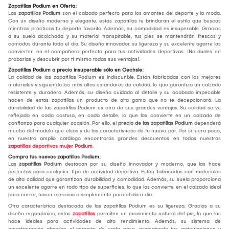
Zapatillas Podium en Oferta:
Las
zapatillas Podium
son el calzado perfecto para los amantes del deporte y la moda.
Con un diseño moderno y elegante, estas zapatillas te brindarán el estilo que buscas
mientras practicas tu deporte favorito. Además, su comodidad es insuperable. Gracias
a su suela acolchada y su material transpirable, tus pies se mantendrán frescos y
cómodos durante todo el día. Su diseño innovador, su ligereza y su excelente agarre las
convierten en el compañero perfecto para tus actividades deportivas. ¡No dudes en
probarlas y descubrir por ti mismo todas sus ventajas!.
Zapatillas Podium a precio insuperable sólo en Oechsle:
La calidad de las zapatillas Podium es indiscutible. Están fabricadas con los mejores
materiales y siguiendo los más altos estándares de calidad, lo que garantiza un calzado
resistente y duradero. Además, su diseño cuidado al detalle y su acabado impecable
hacen de estas zapatillas un producto de alta gama que no te decepcionará. La
durabilidad de las zapatillas Podium es otra de sus grandes ventajas. Su calidad se ve
reflejada en cada costura, en cada detalle, lo que las convierte en un calzado de
confianza para cualquier ocasión. Por ello, el
precio de las zapatillas Podium
dependerá
mucho del modelo que elijas y de las características de tu nuevo par. Por si fuera poco,
en nuestro amplio catálogo encontrarás grandes descuentos en todas nuestras
zapatillas deportivas mujer Podium
.
Compra tus nuevas zapatillas Podium:
Las
zapatillas Podium
destacan por su diseño innovador y moderno, que las hace
perfectas para cualquier tipo de actividad deportiva. Están fabricadas con materiales
de alta calidad que garantizan durabilidad y comodidad. Además, su suela proporciona
un excelente agarre en todo tipo de superficies, lo que las convierte en el calzado ideal
para correr, hacer ejercicio o simplemente para el día a día.
Otra característica destacada de las zapatillas Podium es su ligereza. Gracias a su
diseño ergonómico, estas
zapatillas
permiten un movimiento natural del pie, lo que las
hace ideales para actividades de alto rendimiento. Además, su sistema de
amortiguación absorbe el impacto de cada paso, protegiendo tus articulaciones y