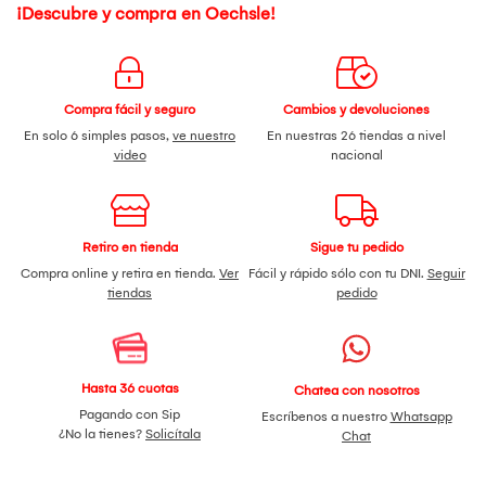
¡Descubre y compra en Oechsle!
Compra fácil y seguro
Cambios y devoluciones
En solo 6 simples pasos,
ve nuestro
En nuestras 26 tiendas a nivel
video
nacional
Retiro en tienda
Sigue tu pedido
Compra online y retira en tienda.
Ver
Fácil y rápido sólo con tu DNI.
Seguir
tiendas
pedido
Hasta 36 cuotas
Chatea con nosotros
Pagando con Sip
Escríbenos a nuestro
Whatsapp
¿No la tienes?
Solicítala
Chat