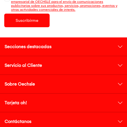
empresarial de OECHSLE para el envío de comunicaciones
publicitarias sobre sus productos, servicios, promociones, eventos y
otras actividades comerciales de interés.
Suscribirme
Secciones destacadas
Servicio al Cliente
Sobre Oechsle
Tarjeta oh!
Contáctanos