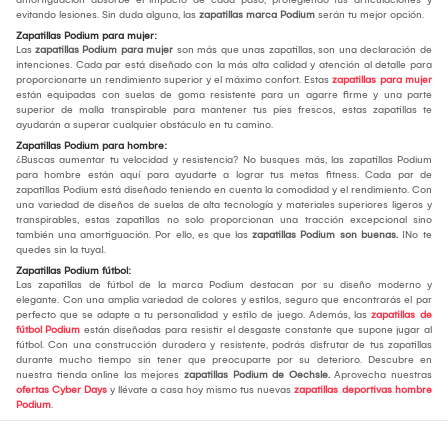
evitando lesiones. Sin duda alguna, las
zapatillas marca Podium
serán tu mejor opción.
Zapatillas Podium para mujer:
Las
zapatillas Podium para mujer
son más que unas zapatillas, son una declaración de
intenciones. Cada par está diseñado con la más alta calidad y atención al detalle para
proporcionarte un rendimiento superior y el máximo confort. Estas
zapatillas para mujer
están equipadas con suelas de goma resistente para un agarre firme y una parte
superior de malla transpirable para mantener tus pies frescos, estas zapatillas te
ayudarán a superar cualquier obstáculo en tu camino.
Zapatillas Podium para hombre:
¿Buscas aumentar tu velocidad y resistencia? No busques más, las zapatillas Podium
para hombre están aquí para ayudarte a lograr tus metas fitness. Cada par de
zapatillas Podium está diseñado teniendo en cuenta la comodidad y el rendimiento. Con
una variedad de diseños de suelas de alta tecnología y materiales superiores ligeros y
transpirables, estas zapatillas no solo proporcionan una tracción excepcional sino
también una amortiguación. Por ello, es que las
zapatillas Podium son buenas.
¡No te
quedes sin la tuya!.
Zapatillas Podium fútbol:
Las zapatillas de fútbol de la marca Podium destacan por su diseño moderno y
elegante. Con una amplia variedad de colores y estilos, seguro que encontrarás el par
perfecto que se adapte a tu personalidad y estilo de juego. Además, las
zapatillas de
fútbol Podium
están diseñadas para resistir el desgaste constante que supone jugar al
fútbol. Con una construcción duradera y resistente, podrás disfrutar de tus zapatillas
durante mucho tiempo sin tener que preocuparte por su deterioro. Descubre en
nuestra tienda online las mejores
zapatillas Podium de Oechsle.
Aprovecha nuestras
ofertas Cyber Days
y llévate a casa hoy mismo tus nuevas
zapatillas deportivas hombre
Podium
.