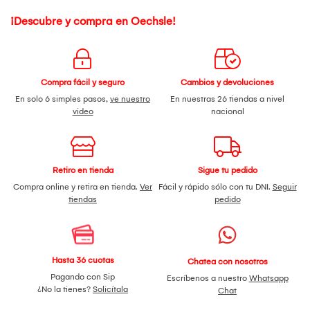
¡Descubre y compra en Oechsle!
Compra fácil y seguro
Cambios y devoluciones
En solo 6 simples pasos,
ve nuestro
En nuestras 26 tiendas a nivel
video
nacional
Retiro en tienda
Sigue tu pedido
Compra online y retira en tienda.
Ver
Fácil y rápido sólo con tu DNI.
Seguir
tiendas
pedido
Hasta 36 cuotas
Chatea con nosotros
Pagando con Sip
Escríbenos a nuestro
Whatsapp
¿No la tienes?
Solicítala
Chat