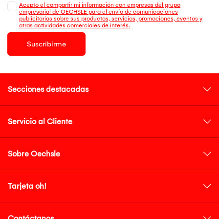
Acepto el compartir mi información con empresas del grupo
empresarial de OECHSLE para el envío de comunicaciones
publicitarias sobre sus productos, servicios, promociones, eventos y
otras actividades comerciales de interés.
Suscribirme
Secciones destacadas
Servicio al Cliente
Sobre Oechsle
Tarjeta oh!
Contáctanos