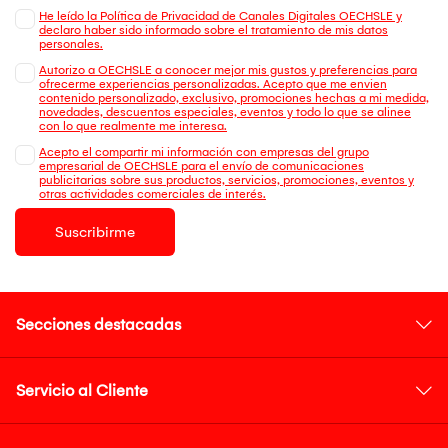
He leído la Política de Privacidad de Canales Digitales OECHSLE y
declaro haber sido informado sobre el tratamiento de mis datos
personales.
Autorizo a OECHSLE a conocer mejor mis gustos y preferencias para
ofrecerme experiencias personalizadas. Acepto que me envien
contenido personalizado, exclusivo, promociones hechas a mi medida,
novedades, descuentos especiales, eventos y todo lo que se alinee
con lo que realmente me interesa.
Acepto el compartir mi información con empresas del grupo
empresarial de OECHSLE para el envío de comunicaciones
publicitarias sobre sus productos, servicios, promociones, eventos y
otras actividades comerciales de interés.
Suscribirme
Secciones destacadas
Servicio al Cliente