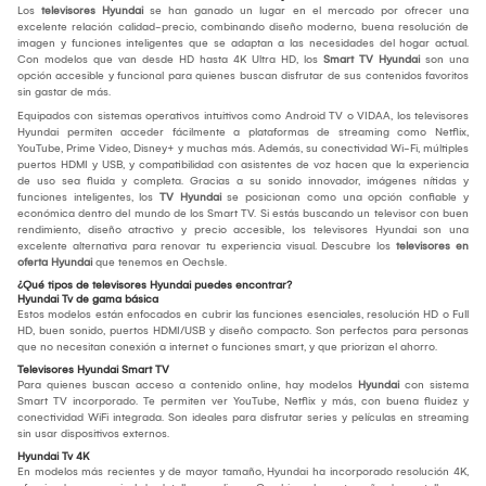
Los
televisores Hyundai
se han ganado un lugar en el mercado por ofrecer una
excelente relación calidad-precio, combinando diseño moderno, buena resolución de
imagen y funciones inteligentes que se adaptan a las necesidades del hogar actual.
Con modelos que van desde HD hasta 4K Ultra HD, los
Smart TV Hyundai
son una
opción accesible y funcional para quienes buscan disfrutar de sus contenidos favoritos
sin gastar de más.
Equipados con sistemas operativos intuitivos como Android TV o VIDAA, los televisores
Hyundai permiten acceder fácilmente a plataformas de streaming como Netflix,
YouTube, Prime Video, Disney+ y muchas más. Además, su conectividad Wi-Fi, múltiples
puertos HDMI y USB, y compatibilidad con asistentes de voz hacen que la experiencia
de uso sea fluida y completa. Gracias a su sonido innovador, imágenes nítidas y
funciones inteligentes, los
TV Hyundai
se posicionan como una opción confiable y
económica dentro del mundo de los Smart TV. Si estás buscando un televisor con buen
rendimiento, diseño atractivo y precio accesible, los televisores Hyundai son una
excelente alternativa para renovar tu experiencia visual. Descubre los
televisores en
oferta Hyundai
que tenemos en Oechsle.
¿Qué tipos de televisores Hyundai puedes encontrar?
Hyundai Tv de gama básica
Estos modelos están enfocados en cubrir las funciones esenciales, resolución HD o Full
HD, buen sonido, puertos HDMI/USB y diseño compacto. Son perfectos para personas
que no necesitan conexión a internet o funciones smart, y que priorizan el ahorro.
Televisores Hyundai Smart TV
Para quienes buscan acceso a contenido online, hay modelos
Hyundai
con sistema
Smart TV incorporado. Te permiten ver YouTube, Netflix y más, con buena fluidez y
conectividad WiFi integrada. Son ideales para disfrutar series y películas en streaming
sin usar dispositivos externos.
Hyundai Tv 4K
En modelos más recientes y de mayor tamaño, Hyundai ha incorporado resolución 4K,