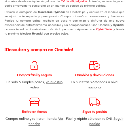
vibrantes desde cualquier ángulo con la
TV de 65 pulgadas
. Además, su tecnología en
audio envolvente te sumergirá en un mundo de sonido de primera calidad.
Explora la categoría de
televisores Hyundai
en Oechsle.pe y encuentra el modelo que
se ajusta a tu espacio y presupuesto. Compara tamaños, resoluciones y funciones.
Realiza tu compra online, recíbelo en casa y comienza a disfrutar de una nueva
experiencia de entretenimiento accesible y sin complicaciones. Con Oechsle y
Hyunda
i,
renovar tu sala o dormitorio es más fácil que nunca. Aprovecha el
Cyber Wow
y llévate
tu próximo
televisor Hyundai con precios bajos
.
¡Descubre y compra en Oechsle!
Compra fácil y seguro
Cambios y devoluciones
En solo 6 simples pasos,
ve nuestro
En nuestras 26 tiendas a nivel
video
nacional
Retiro en tienda
Sigue tu pedido
Compra online y retira en tienda.
Ver
Fácil y rápido sólo con tu DNI.
Seguir
tiendas
pedido