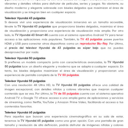
vibrantes y detalles nítidos para disfrutar de películas, series y juegos. No obstante, su
diseño moderno y elegante sobresale con biseles delgados que maximizan el área de
visualización y se integran bien en cualquier espacio.
Televisor Hyundai 43 pulgadas
Si deseas vivir una experiencia de visualización inmersiva en un tamaño accesible,
llévate la
TV Hyundai 43 pulgadas
que proporciona biseles delgados, maximiza el área
de visualización y proporciona una experiencia de visualización más amplia. Por otro
lado, la
TV Hyundai 43 Smart 4K
cuenta con el sistema operativo Android TV para tener
acceso a las aplicaciones más populares. También, la
TV 43 pulgadas
posee puertos
HDMI y USB para conectar otros dispositivos como un
reproductor Blu-Ray
. Por último,
el
precio del televisor Hyundai de 43 pulgadas es súper bajo
que no puedes
desaprovechar por nada.
Televisor Hyundai 50 pulgadas
Si prefieres un modelo compacto junto con características avanzadas, la
TV Hyundai
50 pulgadas
luce un diseño elegante y moderno que se adapta a cualquier espacio. En
tanto, los biseles delgados maximizan el área de visualización y proporcionan una
experiencia de pantalla completa de la
TV 50 pulgadas
.
Televisor Hyundai 55 pulgadas
Con una resolución 4K Ultra HD, la
TV Hyundai 55 pulgadas
ofrece una calidad de
imagen excepcional, con detalles nítidos y colores vibrantes que mejoran cualquier
contenido que se vea. Por último, la
TV de 55 pulgadas
cuenta con el sistema operativo
Android TV o Google TV ofrece acceso a una amplia gama de aplicaciones y servicios
de streaming, como Netflix, YouTube y Amazon Prime Video, facilitando el acceso a tus
contenidos favoritos.
Televisor Hyundai 65 pulgadas
Para aquellos que buscan una experiencia cinematográfica en su sala de estar,
tenemos la
TV Hyundai 65 pulgadas
como una gran opción. Con una pantalla de gran
tamaño y resolución de alta definición, podrás disfrutar de imágenes nítidas y colores