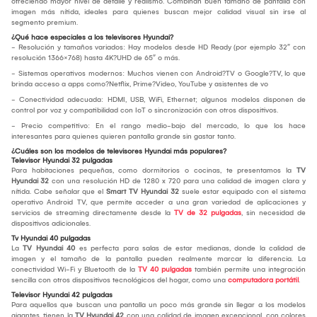
ofreciendo mayor nivel de detalle y realismo. Combinan buen tamaño de pantalla con
imagen más nítida, ideales para quienes buscan mejor calidad visual sin irse al
segmento premium.
¿Qué hace especiales a los televisores Hyundai?
- Resolución y tamaños variados: Hay modelos desde HD Ready (por ejemplo 32″ con
resolución 1366×768) hasta 4K?UHD de 65″ o más.
- Sistemas operativos modernos: Muchos vienen con Android?TV o Google?TV, lo que
brinda acceso a apps como?Netflix, Prime?Video, YouTube y asistentes de vo
- Conectividad adecuada: HDMI, USB, WiFi, Ethernet; algunos modelos disponen de
control por voz y compatibilidad con IoT o sincronización con otros dispositivos.
- Precio competitivo: En el rango medio-bajo del mercado, lo que los hace
interesantes para quienes quieren pantalla grande sin gastar tanto.
¿Cuáles son los modelos de televisores Hyundai más populares?
Televisor Hyundai 32 pulgadas
Para habitaciones pequeñas, como dormitorios o cocinas, te presentamos la
TV
Hyundai 32
con una resolución HD de 1280 x 720 para una calidad de imagen clara y
nítida. Cabe señalar que el
Smart TV Hyundai 32
suele estar equipado con el sistema
operativo Android TV, que permite acceder a una gran variedad de aplicaciones y
servicios de streaming directamente desde la
TV de 32 pulgadas
, sin necesidad de
dispositivos adicionales.
Tv Hyundai 40 pulgadas
La
TV Hyundai 40
es perfecta para salas de estar medianas, donde la calidad de
imagen y el tamaño de la pantalla pueden realmente marcar la diferencia. La
conectividad Wi-Fi y Bluetooth de la
TV 40 pulgadas
también permite una integración
sencilla con otros dispositivos tecnológicos del hogar, como una
computadora portátil
.
Televisor Hyundai 42 pulgadas
Para aquellos que buscan una pantalla un poco más grande sin llegar a los modelos
gigantes, tienen la
TV Hyundai 42
con una calidad de imagen excepcional, con colores