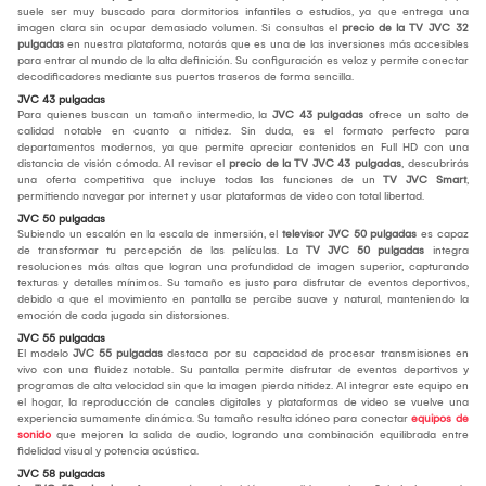
suele ser muy buscado para dormitorios infantiles o estudios, ya que entrega una
imagen clara sin ocupar demasiado volumen. Si consultas el
precio de la
TV JVC 32
pulgadas
en nuestra plataforma, notarás que es una de las inversiones más accesibles
para entrar al mundo de la alta definición. Su configuración es veloz y permite conectar
decodificadores mediante sus puertos traseros de forma sencilla.
JVC 43 pulgadas
Para quienes buscan un tamaño intermedio, la
JVC 43 pulgadas
ofrece un salto de
calidad notable en cuanto a nitidez. Sin duda, es el formato perfecto para
departamentos modernos, ya que permite apreciar contenidos en Full HD con una
distancia de visión cómoda. Al revisar el
precio de la
TV JVC 43 pulgadas
, descubrirás
una oferta competitiva que incluye todas las funciones de un
TV JVC Smart
,
permitiendo navegar por internet y usar plataformas de video con total libertad.
JVC 50 pulgadas
Subiendo un escalón en la escala de inmersión, el
televisor JVC 50 pulgadas
es capaz
de transformar tu percepción de las películas. La
TV JVC 50 pulgadas
integra
resoluciones más altas que logran una profundidad de imagen superior, capturando
texturas y detalles mínimos. Su tamaño es justo para disfrutar de eventos deportivos,
debido a que el movimiento en pantalla se percibe suave y natural, manteniendo la
emoción de cada jugada sin distorsiones.
JVC 55 pulgadas
El modelo
JVC 55 pulgadas
destaca por su capacidad de procesar transmisiones en
vivo con una fluidez notable. Su pantalla permite disfrutar de eventos deportivos y
programas de alta velocidad sin que la imagen pierda nitidez. Al integrar este equipo en
el hogar, la reproducción de canales digitales y plataformas de video se vuelve una
experiencia sumamente dinámica. Su tamaño resulta idóneo para conectar
equipos de
sonido
que mejoren la salida de audio, logrando una combinación equilibrada entre
fidelidad visual y potencia acústica.
JVC 58 pulgadas