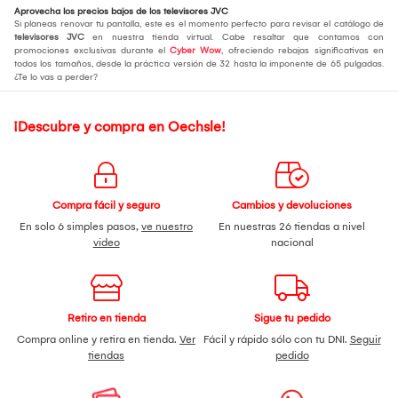
Aprovecha los precios bajos de los televisores JVC
Si planeas renovar tu pantalla, este es el momento perfecto para revisar el catálogo de
televisores JVC
en nuestra tienda virtual. Cabe resaltar que contamos con
promociones exclusivas durante el
Cyber Wow
, ofreciendo rebajas significativas en
todos los tamaños, desde la práctica versión de 32 hasta la imponente de 65 pulgadas.
¿Te lo vas a perder?
¡Descubre y compra en Oechsle!
Compra fácil y seguro
Cambios y devoluciones
En solo 6 simples pasos,
ve nuestro
En nuestras 26 tiendas a nivel
video
nacional
Retiro en tienda
Sigue tu pedido
Compra online y retira en tienda.
Ver
Fácil y rápido sólo con tu DNI.
Seguir
tiendas
pedido