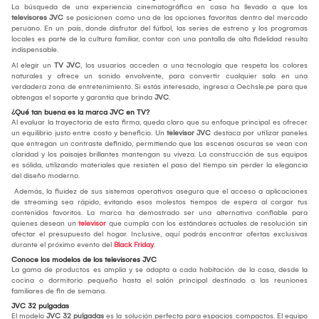
La búsqueda de una experiencia cinematográfica en casa ha llevado a que los
televisores JVC
se posicionen como una de las opciones favoritas dentro del mercado
peruano. En un país, donde disfrutar del fútbol, las series de estreno y los programas
locales es parte de la cultura familiar, contar con una pantalla de alta fidelidad resulta
indispensable.
Al elegir un
TV JVC
, los usuarios acceden a una tecnología que respeta los colores
naturales y ofrece un sonido envolvente, para convertir cualquier sala en una
verdadera zona de entretenimiento. Si estás interesado, ingresa a Oechsle.pe para que
obtengas el soporte y garantía que brinda
JVC
.
¿Qué tan buena es la marca JVC en TV?
Al evaluar la trayectoria de esta firma, queda claro que su enfoque principal es ofrecer
un equilibrio justo entre costo y beneficio. Un
televisor JVC
destaca por utilizar paneles
que entregan un contraste definido, permitiendo que las escenas oscuras se vean con
claridad y los paisajes brillantes mantengan su viveza. La construcción de sus equipos
es sólida, utilizando materiales que resisten el paso del tiempo sin perder la elegancia
del diseño moderno.
Además, la fluidez de sus sistemas operativos asegura que el acceso a aplicaciones
de streaming sea rápido, evitando esos molestos tiempos de espera al cargar tus
contenidos favoritos. La marca ha demostrado ser una alternativa confiable para
quienes desean un
televisor
que cumpla con los estándares actuales de resolución sin
afectar el presupuesto del hogar. Inclusive, aquí podrás encontrar ofertas exclusivas
durante el próximo evento del
Black Friday
.
Conoce los modelos de los televisores JVC
La gama de productos es amplia y se adapta a cada habitación de la casa, desde la
cocina o dormitorio pequeño hasta el salón principal destinado a las reuniones
familiares de fin de semana.
JVC 32 pulgadas
El modelo
JVC 32 pulgadas
es la solución perfecta para espacios compactos. El equipo