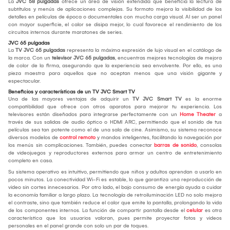
La
JVC 58 pulgadas
ofrece un área de visión extendida que beneficia la lectura de
subtítulos y menús de aplicaciones complejas. Su formato mejora la visibilidad de los
detalles en películas de época o documentales con mucha carga visual. Al ser un panel
con mayor superficie, el calor se disipa mejor, lo cual favorece el rendimiento de los
circuitos internos durante maratones de series.
JVC 65 pulgadas
La
TV
JVC 65 pulgadas
representa la máxima expresión de lujo visual en el catálogo de
la marca. Con un
televisor JVC 65 pulgadas
, encuentras mejores tecnologías de mejora
de color de la firma, asegurando que la experiencia sea envolvente. Por ello, es una
pieza maestra para aquellos que no aceptan menos que una visión gigante y
espectacular.
Beneficios y características de un TV JVC Smart TV
Una de las mayores ventajas de adquirir un
TV JVC Smart TV
es la enorme
compatibilidad que ofrece con otros aparatos para mejorar tu experiencia. Los
televisores están diseñados para integrarse perfectamente con un
Home Theater
a
través de sus salidas de audio óptico o HDMI ARC, permitiendo que el sonido de tus
películas sea tan potente como el de una sala de cine. Asimismo, su sistema reconoce
diversos modelos de
control remoto
y mandos inteligentes, facilitando la navegación por
los menús sin complicaciones. También, puedes conectar
barras de sonido
, consolas
de videojuegos y reproductores externos para armar un centro de entretenimiento
completo en casa.
Su sistema operativo es intuitivo, permitiendo que niños y adultos aprendan a usarlo en
pocos minutos. La conectividad Wi-Fi es estable, lo que garantiza una reproducción de
video sin cortes innecesarios. Por otro lado, el bajo consumo de energía ayuda a cuidar
la economía familiar a largo plazo. La tecnología de retroiluminación LED no solo mejora
el contraste, sino que también reduce el calor que emite la pantalla, prolongando la vida
de los componentes internos. La función de compartir pantalla desde el
celular
es otra
característica que los usuarios valoran, pues permite proyectar fotos y videos
personales en el panel grande con solo un par de toques.