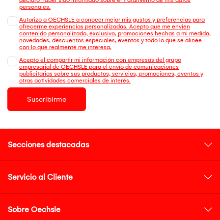
personales.
Autorizo a OECHSLE a conocer mejor mis gustos y preferencias para
ofrecerme experiencias personalizadas. Acepto que me envien
contenido personalizado, exclusivo, promociones hechas a mi medida,
novedades, descuentos especiales, eventos y todo lo que se alinee
con lo que realmente me interesa.
Acepto el compartir mi información con empresas del grupo
empresarial de OECHSLE para el envío de comunicaciones
publicitarias sobre sus productos, servicios, promociones, eventos y
otras actividades comerciales de interés.
Suscribirme
Secciones destacadas
Servicio al Cliente
Sobre Oechsle