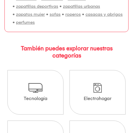
•
zapatillas deportivas
•
zapatillas urbanas
•
zapatos mujer
•
sofas
•
roperos
•
casacas y abrigos
•
perfumes
También puedes explorar nuestras
categorías
Tecnología
Electrohogar