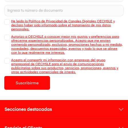
He leído la Política de Privacidad de Canales Digitales OECHSLE y
declaro haber sido informado sobre el tratamiento de mis datos
personales.
Autorizo a OECHSLE a conocer mejor mis gustos y preferencias para
ofrecerme experiencias personalizadas. Acepto que me envien
contenido personalizado, exclusivo, promociones hechas a mi medida,
novedades, descuentos especiales, eventos y todo lo que se alinee
con lo que realmente me interesa.
Acepto el compartir mi información con empresas del grupo
empresarial de OECHSLE para el envío de comunicaciones
publicitarias sobre sus productos, servicios, promociones, eventos y
otras actividades comerciales de interés.
Suscribirme
Secciones destacadas