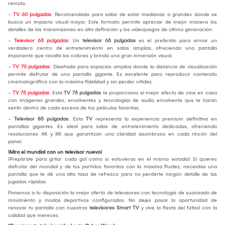
remoto.
-
TV 60 pulgadas
: Recomendada para salas de estar medianas a grandes donde se
busca un impacto visual mayor. Este formato permite apreciar de mejor manera los
detalles de las transmisiones en alta definición y los videojuegos de última generación.
-
Televisor 65 pulgadas
: Un
televisor 65 pulgadas
es el preferido para armar un
verdadero centro de entretenimiento en salas amplias, ofreciendo una pantalla
imponente que resalta los colores y brinda una gran inmersión visual.
-
TV 70 pulgadas
: Diseñada para espacios amplios donde la distancia de visualización
permite disfrutar de una pantalla gigante. Es excelente para reproducir contenido
cinematográfico con la máxima fidelidad y sin perder nitidez.
-
TV 75 pulgadas
: Esta
TV 75 pulgadas
te proporciona el mejor efecto de cine en casa
con imágenes grandes, envolventes y tecnologías de audio envolvente que te harán
sentir dentro de cada escena de tus películas favoritas.
-
Televisor 85 pulgadas
: Esta
TV
representa la experiencia premium definitiva en
pantallas gigantes. Es ideal para salas de entretenimiento dedicadas, ofreciendo
resoluciones 4K y 8K que garantizan una claridad asombrosa en cada rincón del
panel.
¡Mira el mundial con un televisor nuevo!
¡Prepárate para gritar cada gol como si estuvieras en el mismo estadio! Si quieres
disfrutar del mundial y de tus partidos favoritos con la máxima fluidez, necesitas una
pantalla que te dé una alta tasa de refresco para no perderte ningún detalle de las
jugadas rápidas.
Ponemos a tu disposición la mejor oferta de televisores con tecnología de suavizado de
movimiento y modos deportivos configurados. No dejes pasar la oportunidad de
renovar tu pantalla con nuestros
televisores Smart TV
y vive la fiesta del fútbol con la
calidad que mereces.