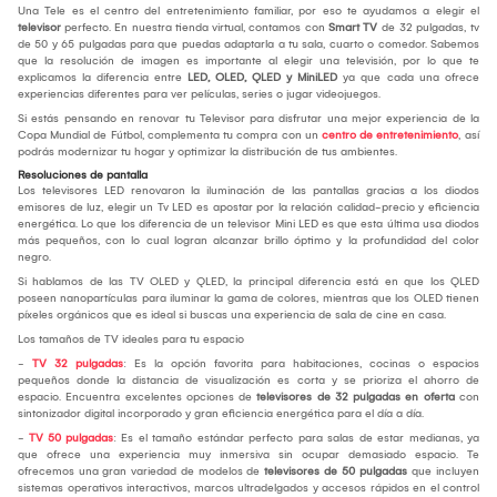
Una Tele es el centro del entretenimiento familiar, por eso te ayudamos a elegir el
televisor
perfecto. En nuestra tienda virtual, contamos con
Smart TV
de 32 pulgadas, tv
de 50 y 65 pulgadas para que puedas adaptarla a tu sala, cuarto o comedor. Sabemos
que la resolución de imagen es importante al elegir una televisión, por lo que te
explicamos la diferencia entre
LED, OLED, QLED y MiniLED
ya que cada una ofrece
experiencias diferentes para ver películas, series o jugar videojuegos.
Si estás pensando en renovar tu Televisor para disfrutar una mejor experiencia de la
Copa Mundial de Fútbol, complementa tu compra con un
centro de entretenimiento
, así
podrás modernizar tu hogar y optimizar la distribución de tus ambientes.
Resoluciones de pantalla
Los televisores LED renovaron la iluminación de las pantallas gracias a los diodos
emisores de luz, elegir un Tv LED es apostar por la relación calidad-precio y eficiencia
energética. Lo que los diferencia de un televisor Mini LED es que esta última usa diodos
más pequeños, con lo cual logran alcanzar brillo óptimo y la profundidad del color
negro.
Si hablamos de las TV OLED y QLED, la principal diferencia está en que los QLED
poseen nanopartículas para iluminar la gama de colores, mientras que los OLED tienen
píxeles orgánicos que es ideal si buscas una experiencia de sala de cine en casa.
Los tamaños de TV ideales para tu espacio
-
TV 32 pulgadas
: Es la opción favorita para habitaciones, cocinas o espacios
pequeños donde la distancia de visualización es corta y se prioriza el ahorro de
espacio. Encuentra excelentes opciones de
televisores de 32 pulgadas en oferta
con
sintonizador digital incorporado y gran eficiencia energética para el día a día.
-
TV 50 pulgadas
: Es el tamaño estándar perfecto para salas de estar medianas, ya
que ofrece una experiencia muy inmersiva sin ocupar demasiado espacio. Te
ofrecemos una gran variedad de modelos de
televisores de 50 pulgadas
que incluyen
sistemas operativos interactivos, marcos ultradelgados y accesos rápidos en el control