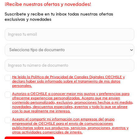
¡Recibe nuestras ofertas y novedades!
Suscríbete y recibe en tu inbox todas nuestras ofertas
exclusivas y novedades
He leído la Política de Privacidad de Canales Digitales OECHSLE y
declaro haber sido informado sobre el tratamiento de mis datos
personales.
Autorizo a OECHSLE a conocer mejor mis gustos y preferencias para
ofrecerme experiencias personalizadas. Acepto que me envien
contenido personalizado, exclusivo, promociones hechas a mi medida,
novedades, descuentos especiales, eventos y todo lo que se alinee
con lo que realmente me interesa.
Acepto el compartir mi información con empresas del grupo
empresarial de OECHSLE para el envío de comunicaciones
publicitarias sobre sus productos, servicios, promociones, eventos y
otras actividades comerciales de interés.