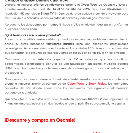
¡Consigue tu televisor ideal este Cyber Wow!
Disfruta las mejores
ofertas de televisores
durante el
Cyber Wow
de Oechsle y lleva el
entretenimiento a otro nivel. Del
13 al 16 de julio de 2026
, descubre
televisores
con
resolución 4K, tecnología
Smart TV
, imágenes de gran calidad y sonido envolvente para
disfrutar de tus películas, series, eventos deportivos y videojuegos favoritos.
Aprovecha los descuentos por tiempo limitado y elige el televisor ideal para transformar
tu experiencia en casa.
¿Qué televisores son buenos y baratos?
Encontrar el equilibrio entre calidad y precio es totalmente posible en nuestra tienda
online. Si estás buscando
televisores baratos
pero con excelentes prestaciones
tecnológicas, te recomendamos enfocarte en las pantallas LED de marcas reconocidas
que optimizan el consumo de energía y ofrecen resoluciones Full HD o 4K de entrada.
Contamos con una selección especial de
TV
económicos que no sacrifican
conectividad, permitiéndote disfrutar de una navegación inteligente, múltiples puertos
HDMI para tus consolas y actualizaciones de sistema garantizadas sin salirte de tu
presupuesto.
No esperes más para modernizar tu sala de entretenimiento. Te invitamos a mantenerte
atento a nuestras próximas campañas de
Cyber Wow
y
Black Friday
, los momentos
perfectos del año donde encontrarás los descuentos más agresivos del mercado
peruano en tecnología.
Quédate atento a nuestra web para llevarte tu próximo
Smart TV
con opciones de
financiamiento exclusivas y envíos rápidos a todo el país. ¡Tu nueva pantalla te espera!
¡Descubre y compra en Oechsle!