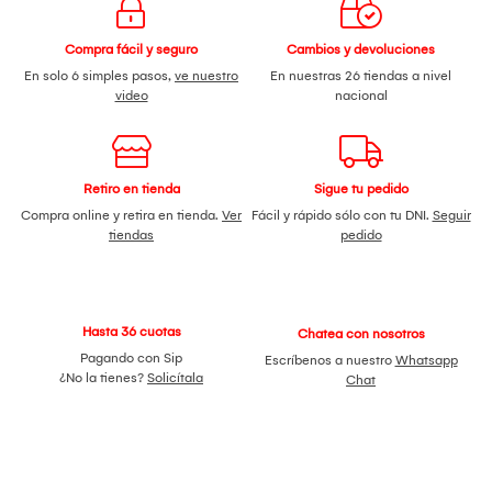
Compra fácil y seguro
Cambios y devoluciones
En solo 6 simples pasos,
ve nuestro
En nuestras 26 tiendas a nivel
video
nacional
Retiro en tienda
Sigue tu pedido
Compra online y retira en tienda.
Ver
Fácil y rápido sólo con tu DNI.
Seguir
tiendas
pedido
Hasta 36 cuotas
Chatea con nosotros
Pagando con Sip
Escríbenos a nuestro
Whatsapp
¿No la tienes?
Solicítala
Chat