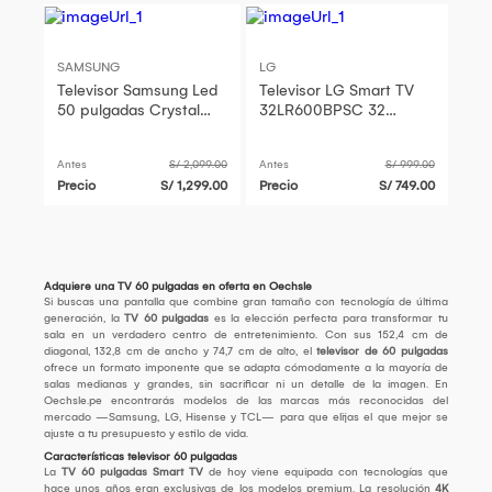
SAMSUNG
LG
Televisor Samsung Led
Televisor LG Smart TV
50 pulgadas Crystal
32LR600BPSC 32
UHD 4K 50DU7000
Pulgadas HD con regalo
Antes
S/ 2,099.00
Antes
S/ 999.00
Precio
S/ 1,299.00
Precio
S/ 749.00
Adquiere una TV 60 pulgadas en oferta en Oechsle
Si buscas una pantalla que combine gran tamaño con tecnología de última
generación, la
TV 60 pulgadas
es la elección perfecta para transformar tu
sala en un verdadero centro de entretenimiento. Con sus 152,4 cm de
diagonal, 132,8 cm de ancho y 74,7 cm de alto, el
televisor de 60 pulgadas
ofrece un formato imponente que se adapta cómodamente a la mayoría de
salas medianas y grandes, sin sacrificar ni un detalle de la imagen. En
Oechsle.pe encontrarás modelos de las marcas más reconocidas del
mercado —Samsung, LG, Hisense y TCL— para que elijas el que mejor se
ajuste a tu presupuesto y estilo de vida.
Características televisor 60 pulgadas
La
TV 60 pulgadas Smart TV
de hoy viene equipada con tecnologías que
hace unos años eran exclusivas de los modelos premium. La resolución
4K