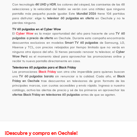
Con tecnología
4K UHD y HDR
, los colores del césped, las camisetas de las 48
selecciones y la velocidad del balón se verán con una nitidez que ninguna
pantalla más pequeña puede igualar. Este
Mundial 2026
tiene 104 partidos
para disfrutar: elige tu
televisor 60 pulgadas en oferta
en Oechsle y no te
pierdas ninguno.
TV 60 pulgadas en el Cyber Wow
El
Cyber Wow
es la mejor oportunidad del año para hacerte de una
TV 60
pulgadas a precio de oferta
en Oechsle. Durante esta campaña encontrarás
descuentos exclusivos en modelos
Smart TV 60 pulgadas
de Samsung, LG,
Hisense y TCL, con precios rebajados por tiempo limitado que no verás en
ninguna otra época del año. Si tienes pensado renovar tu televisor, el
Cyber
Wow Perú
es el momento ideal para aprovechar las promociones online y
recibir tu nueva pantalla directamente en casa.
Televisores 60 pulgadas para el Black Friday
Las promociones
Black Friday
son otra cita imperdible para quienes buscan
una
TV 60 pulgadas barata
sin renunciar a la calidad. Cada año, el
Black
Friday en Oechsle
trae descuentos en televisores de gran formato de las
principales marcas, con cuotas accesibles y envío rápido. Ingresa a nuestro
catálogo, activa las alertas de precio y sé de los primeros en aprovechar las
ofertas Black Friday en televisores 60 pulgadas
antes de que se agoten.
¡Descubre y compra en Oechsle!