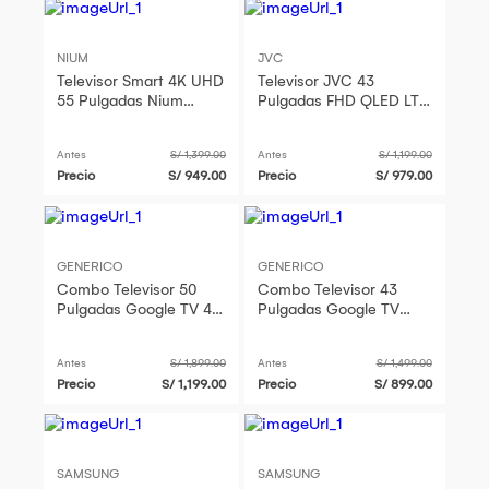
NIUM
JVC
Televisor Smart 4K UHD
Televisor JVC 43
55 Pulgadas Nium
Pulgadas FHD QLED LT-
QLED NI-
43KM4584 - Promoción
TV55QUQL1F5PE 2026
- Parlante Ewtto 60
Antes
S/ 1,399.00
Antes
S/ 1,199.00
Watts EW-P454BC
Precio
S/ 949.00
Precio
S/ 979.00
GENERICO
GENERICO
Combo Televisor 50
Combo Televisor 43
Pulgadas Google TV 4K
Pulgadas Google TV
UHD Más Freidora de
FHD Más Freidora de
Aire 3L
Aire 3L
Antes
S/ 1,899.00
Antes
S/ 1,499.00
Precio
S/ 1,199.00
Precio
S/ 899.00
SAMSUNG
SAMSUNG