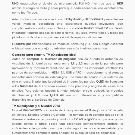
UHD
cuadruplica el detalle de una pantalla Full HD, mientras que el
HDR
amplía el rango de brillo y color para que cada escena se vea exactamente
como fue filmada.
Además, los sistemas de sonido con
Dolby Audio
y
DTS Virtual X
presentes en
varios modelos garantizan una experiencia auditiva envolvente que
complementa la calidad visual. Gracias a la
conectividad Smart TV
con Wi-Fi
integrado, tendrás acceso directo a Netflix, YouTube, Prime Video y todas las
plataformas de streaming sin necesidad de equipos adicionales.
El
control por voz
disponible en modelos Samsung y LG con Google Assistant
o Alexa hace que manejar tu televisor sea más intuitivo que nunca.
Consejos para elegir tu TV 60 pulgadas ideal
Antes de
comprar tu televisor 60 pulgadas
, ten en cuenta la distancia de
visualización: lo ideal es sentarse entre 1,8 y 2,5 metros de la pantalla para
aprovechar al máximo la resolución 4K. También es importante verificar los
puertos de conectividad —HDMI 2.1, USB y ARC— especialmente si planeas
conectar una consola de videojuegos, una barra de sonido o un sistema de
cine en casa. Si priorizas la calidad de imagen, los paneles
QLED
de Samsung
o los
NanoCell
de LG ofrecen colores más precisos y ángulos de visión más
amplios. Para quienes buscan la mejor relación precio-calidad, los modelos
de Hisense y TCL con
QLED 4K
son una alternativa muy competitiva
disponible en el catálogo de Oechsle.
TV 60 pulgadas y el Mundial 2026
Con el
Mundial 2026
a la vuelta de la esquina —del 11 de junio al 19 de julio
en México, Estados Unidos y Canadá— el tamaño de tu pantalla puede ser la
diferencia entre ver el partido y vivirlo. La
TV 60 pulgadas
ocupa ese punto
exacto donde el fútbol cobra una dimensión completamente distinta: lo
suficientemente grande para que cada jugada se aprecie en detalle y lo
suficientemente compacta para encajar en cualquier sala sin dominarla.