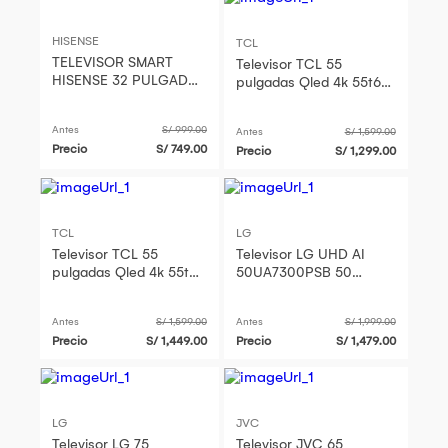
HISENSE
TCL
TELEVISOR SMART
Televisor TCL 55
HISENSE 32 PULGADAS
pulgadas Qled 4k 55t6c
HD + MICROONDAS
Google Tv
MIRAY 20 L
Antes
S/ 999.00
Antes
S/ 1,599.00
Precio
S/ 749.00
Precio
S/ 1,299.00
TCL
LG
Televisor TCL 55
Televisor LG UHD AI
pulgadas Qled 4k 55t6c
50UA7300PSB 50
Google Tv
Pulgadas 4K
Antes
S/ 1,599.00
Antes
S/ 1,999.00
Precio
S/ 1,449.00
Precio
S/ 1,479.00
LG
JVC
Televisor LG 75
Televisor JVC 65