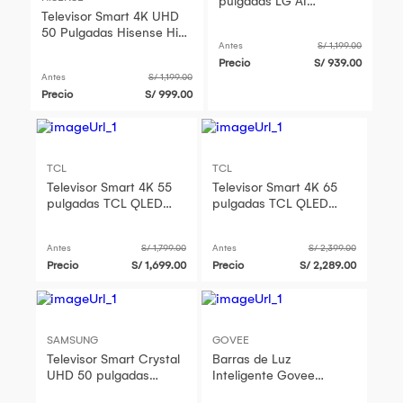
pulgadas LG AI
Televisor Smart 4K UHD
43LR6000PSA
50 Pulgadas Hisense Hi-
Antes
S/ 1,199.00
QLED 50QD5SV 2026
Precio
S/ 939.00
Antes
S/ 1,199.00
Precio
S/ 999.00
TCL
TCL
Televisor Smart 4K 55
Televisor Smart 4K 65
pulgadas TCL QLED
pulgadas TCL QLED
55P7L
65P7L
Antes
S/ 1,799.00
Antes
S/ 2,399.00
Precio
S/ 1,699.00
Precio
S/ 2,289.00
SAMSUNG
GOVEE
Televisor Smart Crystal
Barras de Luz
UHD 50 pulgadas
Inteligente Govee
Samsung U8000F
RGBIC Para Televisores