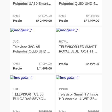
Pulgadas UA80 Smart
Pulgadas QLED UHD 4K
TV 4K UHD AI
Google TV LT-65KM748
Antes
S/ 3,999.00
Antes
S/ 1,899.00
Precio
S/ 2,999.00
Precio
S/ 1,499.00
JVC
ROYAL
Televisor JVC 65
TELEVISOR LED SMART
Pulgadas QLED UHD 4K
ROYAL BLUETOOTH HD
Google TV LT-65KM748
32 PULGADAS RY-32SB
Antes
S/ 1,899.00
Precio
S/ 499.00
Precio
S/ 1,499.00
TCL
INNOS
TELEVISOR TCL 55
Televisor Smart TV Innos
PULGADAS 55V6C
HD Android 14 WiFi 32
UHD 4K SMART TV
Pulgadas S3202KU
2025
Antes
S/ 1,499.00
Antes
S/ 750.00