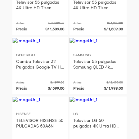
Televisor 55 pulgadas
Televisor 55 pulgadas
4K Ultra HD Tizen
4K Ultra HD Tizen
UN55U8000HGXPE
UN55U8000HGXPE
Samsung
Samsung
Antes
S/ 1,909.00
Antes
S/ 1,909.00
Precio
S/ 1,509.00
Precio
S/ 1,509.00
GENERICO
SAMSUNG
Combo Televisor 32
Televisor 55 pulgadas
Pulgadas Google TV HD
Samsung QLED 4k
Más Freidora de Aire 3L
Control de voz
QN55Q8FAAGXPE +
Antes
S/ 899.00
Antes
S/ 2,499.00
Antena Digital
Precio
S/ 599.00
Precio
S/ 1,999.00
HISENSE
LG
TELEVISOR HISENSE 50
Televisor LG 50
PULGADAS 50A6N
pulgadas 4K Ultra HD
WebOS 50NU800BPSC