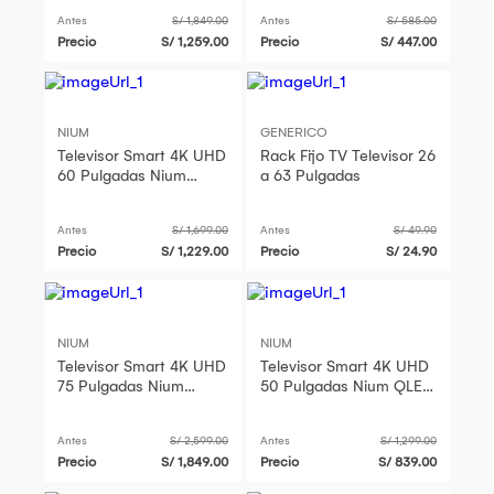
(2025)
de 45-70 Pulgadas Wifi
Antes
S/ 1,849.00
Antes
S/ 585.00
y Alexa
Precio
S/ 1,259.00
Precio
S/ 447.00
NIUM
GENERICO
Televisor Smart 4K UHD
Rack Fijo TV Televisor 26
60 Pulgadas Nium
a 63 Pulgadas
QLED NI-
TV60QUQL1F5PE 2026
Antes
S/ 1,699.00
Antes
S/ 49.90
Precio
S/ 1,229.00
Precio
S/ 24.90
NIUM
NIUM
Televisor Smart 4K UHD
Televisor Smart 4K UHD
75 Pulgadas Nium
50 Pulgadas Nium QLED
QLED NI-
NI-TV50QUQL1F5PE
TV75QUQL1F5PE 2026
2026
Antes
S/ 2,599.00
Antes
S/ 1,299.00
Precio
S/ 1,849.00
Precio
S/ 839.00