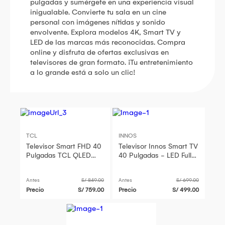
pulgadas y sumérgete en una experiencia visual
inigualable. Convierte tu sala en un cine
personal con imágenes nítidas y sonido
envolvente. Explora modelos 4K, Smart TV y
LED de las marcas más reconocidas. Compra
online y disfruta de ofertas exclusivas en
televisores de gran formato. ¡Tu entretenimiento
a lo grande está a solo un clic!
TCL
INNOS
Televisor Smart FHD 40
Televisor Innos Smart TV
Pulgadas TCL QLED
40 Pulgadas - LED Full
40" 2025
HD
Antes
S/ 849.00
Antes
S/ 699.00
Precio
S/ 759.00
Precio
S/ 499.00