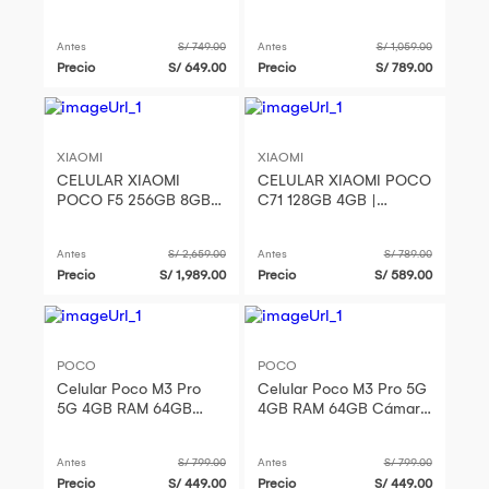
AZUL
Antes
S/ 749.00
Antes
S/ 1,059.00
Precio
S/ 649.00
Precio
S/ 789.00
XIAOMI
XIAOMI
CELULAR XIAOMI
CELULAR XIAOMI POCO
POCO F5 256GB 8GB |
C71 128GB 4GB |
NEGRO
NEGRO
Antes
S/ 2,659.00
Antes
S/ 789.00
Precio
S/ 1,989.00
Precio
S/ 589.00
POCO
POCO
Celular Poco M3 Pro
Celular Poco M3 Pro 5G
5G 4GB RAM 64GB
4GB RAM 64GB Cámara
Cámara 48 MP Color
48 MP Color Amarillo
Azul
Antes
S/ 799.00
Antes
S/ 799.00
Precio
S/ 449.00
Precio
S/ 449.00