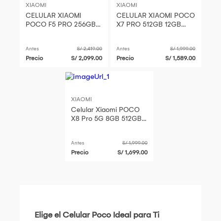
XIAOMI
XIAOMI
CELULAR XIAOMI
CELULAR XIAOMI POCO
POCO F5 PRO 256GB
X7 PRO 512GB 12GB
12GB | BLANCO
RAM NEGRO
Antes
S/ 2,419.00
Antes
S/ 1,999.00
Precio
S/ 2,099.00
Precio
S/ 1,589.00
XIAOMI
Celular Xiaomi POCO
X8 Pro 5G 8GB 512GB
Negro - Procesador
MediaTek 8500-Ultra
Antes
S/ 1,999.00
Precio
S/ 1,699.00
Elige el Celular Poco Ideal para Ti