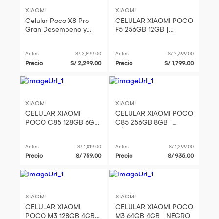
XIAOMI
XIAOMI
Celular Poco X8 Pro
CELULAR XIAOMI POCO
Gran Desempeno y
F5 256GB 12GB |
Velocidad
NEGRO
Antes
S/ 2,899.00
Antes
S/ 2,399.00
Precio
S/ 2,299.00
Precio
S/ 1,799.00
XIAOMI
XIAOMI
CELULAR XIAOMI
CELULAR XIAOMI POCO
POCO C85 128GB 6GB
C85 256GB 8GB |
| NEGRO
PÚRPURA
Antes
S/ 1,019.00
Antes
S/ 1,299.00
Precio
S/ 759.00
Precio
S/ 935.00
XIAOMI
XIAOMI
CELULAR XIAOMI
CELULAR XIAOMI POCO
POCO M3 128GB 4GB |
M3 64GB 4GB | NEGRO