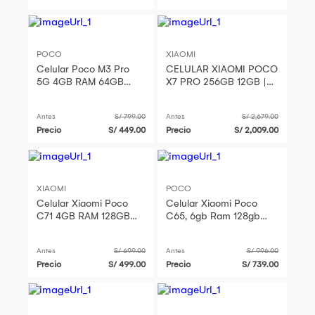
POCO
XIAOMI
Celular Poco M3 Pro
CELULAR XIAOMI POCO
5G 4GB RAM 64GB
X7 PRO 256GB 12GB |
Cámara 48 MP Color
AMARILLO
Negro
Antes
S/ 799.00
Antes
S/ 2,679.00
Precio
S/ 449.00
Precio
S/ 2,009.00
XIAOMI
POCO
Celular Xiaomi Poco
Celular Xiaomi Poco
C71 4GB RAM 128GB
C65, 6gb Ram 128gb
Negro
Rom
Antes
S/ 699.00
Antes
S/ 996.00
Precio
S/ 499.00
Precio
S/ 739.00