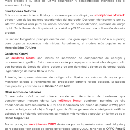
móvil gracias a su chip de última generación y compatibilidad avanzada con el
ecosistema Galaxy.
Smartphones Motorola
Si buscas un rendimiento fluido y un sistema operativo limpio, los
smartphones Motorola
ofrecen una de las mejores experiencias del mercado. Destacan técnicamente por su
interfaz Android casi pura sin capas pesadas de personalización, sistemas de carga
rápida TurboPower de alta potencia y pantallas pOLED curvas con calibración de color
precisa.
Su sensor fotográfico principal cuenta con una gran apertura focal (f/1.6 o superior)
para capturas nocturnas más nítidas. Actualmente, el modelo más popular es el
Motorola Edge 70 Ultra
.
Celulares Xiaomi
Los
celulares Xiaomi
son líderes en innovación de componentes de energía y
procesamiento gráfico. Esta marca sobresale por equipar sus terminales de gama alta
con baterías de ánodo de silicio-carbono de alta densidad y sistemas de carga rápida
HyperCharge de hasta 100W o más.
Además, incorporan sistemas de refrigeración líquida por cámara de vapor para
mantener estable el rendimiento del procesador durante tareas pesadas. El modelo
más popular y cotizado es el
Xiaomi 17 Pro Max
.
Otras marcas de celulares
El mercado móvil actual ofrece excelentes alternativas de hardware que
complementan nuestra oferta. Los
teléfonos Honor
combinan pantallas de alta
frecuencia de refresco (hasta 120Hz) con modulación por ancho de pulsos (PWM) para
reducir la fatiga visual, chips Snapdragon de última generación e inteligencia artificial
aplicada a la eficiencia del sistema; su modelo más vendido y popular en la tienda es el
Honor Magic7 Pro
.
Por su parte, los
smartphones OPPO
destacan por su ingeniería estructural delgada y
su reconocida tecnología de carga ultrarrápida SuperVOOC, teniendo al
OPPO Reno12