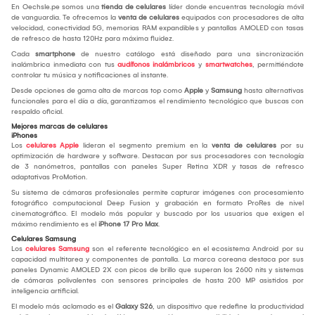
En Oechsle.pe somos una
tienda de celulares
líder donde encuentras tecnología móvil
de vanguardia. Te ofrecemos la
venta de celulares
equipados con procesadores de alta
velocidad, conectividad 5G, memorias RAM expandibles y pantallas AMOLED con tasas
de refresco de hasta 120Hz para máxima fluidez.
Cada
smartphone
de nuestro catálogo está diseñado para una sincronización
inalámbrica inmediata con tus
audífonos inalámbricos
y
smartwatches
, permitiéndote
controlar tu música y notificaciones al instante.
Desde opciones de gama alta de marcas top como
Apple
y
Samsung
hasta alternativas
funcionales para el día a día, garantizamos el rendimiento tecnológico que buscas con
respaldo oficial.
Mejores marcas de celulares
iPhones
Los
celulares Apple
lideran el segmento premium en la
venta de celulares
por su
optimización de hardware y software. Destacan por sus procesadores con tecnología
de 3 nanómetros, pantallas con paneles Super Retina XDR y tasas de refresco
adaptativas ProMotion.
Su sistema de cámaras profesionales permite capturar imágenes con procesamiento
fotográfico computacional Deep Fusion y grabación en formato ProRes de nivel
cinematográfico. El modelo más popular y buscado por los usuarios que exigen el
máximo rendimiento es el
iPhone 17 Pro Max
.
Celulares Samsung
Los
celulares Samsung
son el referente tecnológico en el ecosistema Android por su
capacidad multitarea y componentes de pantalla. La marca coreana destaca por sus
paneles Dynamic AMOLED 2X con picos de brillo que superan los 2600 nits y sistemas
de cámaras polivalentes con sensores principales de hasta 200 MP asistidos por
inteligencia artificial.
El modelo más aclamado es el
Galaxy S26
, un dispositivo que redefine la productividad