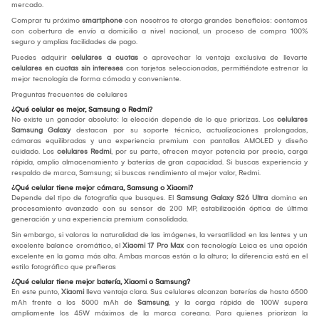
mercado.
Comprar tu próximo
smartphone
con nosotros te otorga grandes beneficios: contamos
con cobertura de envío a domicilio a nivel nacional, un proceso de compra 100%
seguro y amplias facilidades de pago.
Puedes adquirir
celulares a cuotas
o aprovechar la ventaja exclusiva de llevarte
celulares en cuotas sin intereses
con tarjetas seleccionadas, permitiéndote estrenar la
mejor tecnología de forma cómoda y conveniente.
Preguntas frecuentes de celulares
¿Qué celular es mejor, Samsung o Redmi?
No existe un ganador absoluto: la elección depende de lo que priorizas. Los
celulares
Samsung Galaxy
destacan por su soporte técnico, actualizaciones prolongadas,
cámaras equilibradas y una experiencia premium con pantallas AMOLED y diseño
cuidado. Los
celulares Redmi
, por su parte, ofrecen mayor potencia por precio, carga
rápida, amplio almacenamiento y baterías de gran capacidad. Si buscas experiencia y
respaldo de marca, Samsung; si buscas rendimiento al mejor valor, Redmi.
¿Qué celular tiene mejor cámara, Samsung o Xiaomi?
Depende del tipo de fotografía que busques. El
Samsung Galaxy S26 Ultra
domina en
procesamiento avanzado con su sensor de 200 MP, estabilización óptica de última
generación y una experiencia premium consolidada.
Sin embargo, si valoras la naturalidad de las imágenes, la versatilidad en las lentes y un
excelente balance cromático, el
Xiaomi 17 Pro Max
con tecnología Leica es una opción
excelente en la gama más alta. Ambas marcas están a la altura; la diferencia está en el
estilo fotográfico que prefieras
¿Qué celular tiene mejor batería, Xiaomi o Samsung?
En este punto,
Xiaomi
lleva ventaja clara. Sus celulares alcanzan baterías de hasta 6500
mAh frente a los 5000 mAh de
Samsung
, y la carga rápida de 100W supera
ampliamente los 45W máximos de la marca coreana. Para quienes priorizan la