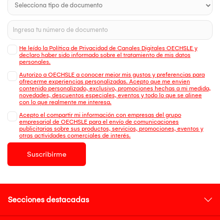
He leído la Política de Privacidad de Canales Digitales OECHSLE y
declaro haber sido informado sobre el tratamiento de mis datos
personales.
Autorizo a OECHSLE a conocer mejor mis gustos y preferencias para
ofrecerme experiencias personalizadas. Acepto que me envien
contenido personalizado, exclusivo, promociones hechas a mi medida,
novedades, descuentos especiales, eventos y todo lo que se alinee
con lo que realmente me interesa.
Acepto el compartir mi información con empresas del grupo
empresarial de OECHSLE para el envío de comunicaciones
publicitarias sobre sus productos, servicios, promociones, eventos y
otras actividades comerciales de interés.
Suscribirme
Secciones destacadas