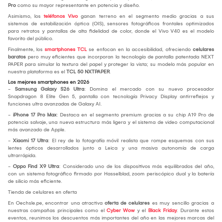
Pro
como su mayor representante en potencia y diseño.
Asimismo, los
teléfonos Vivo
ganan terreno en el segmento medio gracias a sus
sistemas de estabilización óptica (OIS), sensores fotográficos frontales optimizados
para retratos y pantallas de alta fidelidad de color, donde el Vivo V40 es el modelo
favorito del público.
Finalmente, los
smartphones TCL
se enfocan en la accesibilidad, ofreciendo
celulares
baratos
pero muy eficientes que incorporan la tecnología de pantalla patentada NEXT
PAPER para simular la textura del papel y proteger la vista; su modelo más popular en
nuestra plataforma es el
TCL 50 NXTPAPER
.
Los mejores smartphones en 2026
-
Samsung Galaxy S26 Ultra
: Domina el mercado con su nuevo procesador
Snapdragon 8 Elite Gen 5, pantalla con tecnología Privacy Display antirreflejos y
funciones ultra avanzadas de Galaxy AI.
-
iPhone 17 Pro Max
: Destaca en el segmento premium gracias a su chip A19 Pro de
potencia salvaje, una nueva estructura más ligera y el sistema de video computacional
más avanzado de Apple.
-
Xiaomi 17 Ultra
: El rey de la fotografía móvil realista que rompe esquemas con sus
lentes ópticos desarrollados junto a Leica y una masiva autonomía de carga
ultrarrápida.
-
Oppo Find X9 Ultra
: Considerado uno de los dispositivos más equilibrados del año,
con un sistema fotográfico firmado por Hasselblad, zoom periscópico dual y la batería
de silicio más eficiente.
Tienda de celulares en oferta
En Oechsle.pe, encontrar una atractiva
oferta de celulares
es muy sencillo gracias a
nuestras campañas principales como el
Cyber Wow
y el
Black Friday
. Durante estos
eventos, reunimos los descuentos más importantes del año en las mejores marcas del