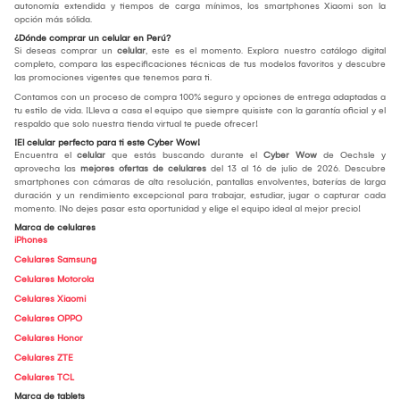
autonomía extendida y tiempos de carga mínimos, los smartphones Xiaomi son la
opción más sólida.
¿Dónde comprar un celular en Perú?
Si deseas comprar un
celular
, este es el momento. Explora nuestro catálogo digital
completo, compara las especificaciones técnicas de tus modelos favoritos y descubre
las promociones vigentes que tenemos para ti.
Contamos con un proceso de compra 100% seguro y opciones de entrega adaptadas a
tu estilo de vida. ¡Lleva a casa el equipo que siempre quisiste con la garantía oficial y el
respaldo que solo nuestra tienda virtual te puede ofrecer!
¡El celular perfecto para ti este Cyber Wow!
Encuentra el
celular
que estás buscando durante el
Cyber Wow
de Oechsle y
aprovecha las
mejores ofertas de celulares
del 13 al 16 de julio de 2026. Descubre
smartphones con cámaras de alta resolución, pantallas envolventes, baterías de larga
duración y un rendimiento excepcional para trabajar, estudiar, jugar o capturar cada
momento. ¡No dejes pasar esta oportunidad y elige el equipo ideal al mejor precio!
Marca de celulares
iPhones
Celulares Samsung
Celulares Motorola
Celulares Xiaomi
Celulares OPPO
Celulares Honor
Celulares ZTE
Celulares TCL
Marca de tablets