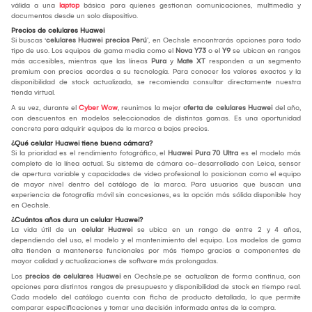
válida a una
laptop
básica para quienes gestionan comunicaciones, multimedia y
documentos desde un solo dispositivo.
Precios de celulares Huawei
Si buscas ‘
celulares Huawei precios Perú
’, en Oechsle encontrarás opciones para todo
tipo de uso. Los equipos de gama media como el
Nova Y73
o el
Y9
se ubican en rangos
más accesibles, mientras que las líneas
Pura
y
Mate XT
responden a un segmento
premium con precios acordes a su tecnología. Para conocer los valores exactos y la
disponibilidad de stock actualizada, se recomienda consultar directamente nuestra
tienda virtual.
A su vez, durante el
Cyber Wow
, reunimos la mejor
oferta de celulares Huawei
del año,
con descuentos en modelos seleccionados de distintas gamas. Es una oportunidad
concreta para adquirir equipos de la marca a bajos precios.
¿Qué celular Huawei tiene buena cámara?
Si la prioridad es el rendimiento fotográfico, el
Huawei Pura 70 Ultra
es el modelo más
completo de la línea actual. Su sistema de cámara co-desarrollado con Leica, sensor
de apertura variable y capacidades de video profesional lo posicionan como el equipo
de mayor nivel dentro del catálogo de la marca. Para usuarios que buscan una
experiencia de fotografía móvil sin concesiones, es la opción más sólida disponible hoy
en Oechsle.
¿Cuántos años dura un celular Huawei?
La vida útil de un
celular Huawei
se ubica en un rango de entre 2 y 4 años,
dependiendo del uso, el modelo y el mantenimiento del equipo. Los modelos de gama
alta tienden a mantenerse funcionales por más tiempo gracias a componentes de
mayor calidad y actualizaciones de software más prolongadas.
Los
precios de celulares Huawei
en Oechsle.pe se actualizan de forma continua, con
opciones para distintos rangos de presupuesto y disponibilidad de stock en tiempo real.
Cada modelo del catálogo cuenta con ficha de producto detallada, lo que permite
comparar especificaciones y tomar una decisión informada antes de la compra.