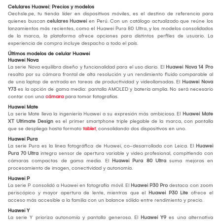
Celulares Huawei: Precios y modelos
Oechsle.pe, tu tienda líder en dispositivos móviles, es el destino de referencia para
quienes buscan
celulares Huawei
en Perú. Con un catálogo actualizado que reúne los
lanzamientos más recientes, como el Huawei Pura 80 Ultra, y los modelos consolidados
de la marca, la plataforma ofrece opciones para distintos perfiles de usuario. La
experiencia de compra incluye despacho a todo el país.
Últimos modelos de celular Huawei
Huawei Nova
La serie Nova equilibra diseño y funcionalidad para el uso diario. El
Huawei Nova 14 Pro
resalta por su cámara frontal de alta resolución y un rendimiento fluido comparable al
de una laptop de entrada en tareas de productividad y videollamadas. El
Huawei Nova
Y73
es la opción de gama media: pantalla AMOLED y batería amplia. No será necesario
contar con una
cámara
para tomar fotografías.
Huawei Mate
La serie Mate lleva la ingeniería Huawei a su expresión más ambiciosa. El
Huawei Mate
XT Ultimate Design
es el primer smartphone triple plegable de la marca, con pantalla
que se despliega hasta formato
tablet
, consolidando dos dispositivos en uno.
Huawei Pura
La serie Pura es la línea fotográfica de Huawei, co-desarrollada con Leica. El
Huawei
Pura 70 Ultra
integra sensor de apertura variable y video profesional, compitiendo con
cámaras compactas de gama media. El
Huawei Pura 80 Ultra
suma mejoras en
procesamiento de imagen, conectividad y autonomía.
Huawei P
La serie P consolidó a Huawei en fotografía móvil. El
Huawei P30 Pro
destaca con zoom
periscópico y mayor apertura de lente, mientras que el
Huawei P30 Lite
ofrece el
acceso más accesible a la familia con un balance sólido entre rendimiento y precio.
Huawei Y
La serie Y prioriza autonomía y pantalla generosa. El
Huawei Y9
es una alternativa