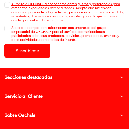
Autorizo a OECHSLE a conocer mejor mis gustos y preferencias para
ofrecerme experiencias personalizadas. Acepto que me envien
contenido personalizado, exclusivo, promociones hechas a mi medida,
novedades, descuentos especiales, eventos y todo lo que se alinee
con lo que realmente me interesa.
Acepto el compartir mi información con empresas del grupo
empresarial de OECHSLE para el envío de comunicaciones
publicitarias sobre sus productos, servicios, promociones, eventos y
otras actividades comerciales de interés.
Suscribirme
Secciones destacadas
Servicio al Cliente
Sobre Oechsle