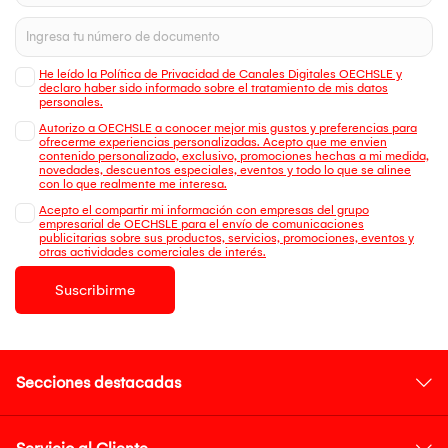
He leído la Política de Privacidad de Canales Digitales OECHSLE y
declaro haber sido informado sobre el tratamiento de mis datos
personales.
Autorizo a OECHSLE a conocer mejor mis gustos y preferencias para
ofrecerme experiencias personalizadas. Acepto que me envien
contenido personalizado, exclusivo, promociones hechas a mi medida,
novedades, descuentos especiales, eventos y todo lo que se alinee
con lo que realmente me interesa.
Acepto el compartir mi información con empresas del grupo
empresarial de OECHSLE para el envío de comunicaciones
publicitarias sobre sus productos, servicios, promociones, eventos y
otras actividades comerciales de interés.
Suscribirme
Secciones destacadas