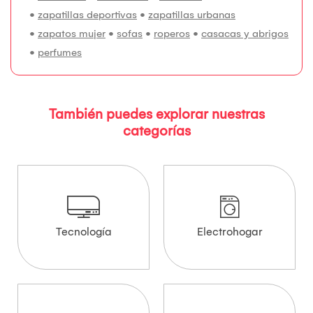
•
zapatillas deportivas
•
zapatillas urbanas
•
zapatos mujer
•
sofas
•
roperos
•
casacas y abrigos
•
perfumes
También puedes explorar nuestras
categorías
Tecnología
Electrohogar