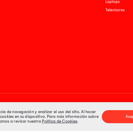
Laptops
Televisores
Medios de pago
a de navegación y analizar el uso del sitio. Al hacer
e cookies en su dispositivo. Para más información sobre
Ace
itamos a revisar nuestra
Política de Cookies
.