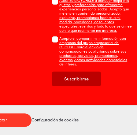
Autorizo a OECHSLE a conocer mejor mis
gustos y preferencias para ofrecerme
experiencias personalizadas. Acepto que
me envien contenido personalizado,
exclusivo, promociones hechas a mi
medida, novedades, descuentos
especiales, eventos y todo lo que se alinee
con lo que realmente me interesa.
Acepto el compartir mi información con
empresas del grupo empresarial de
OECHSLE para el envío de
comunicaciones publicitarias sobre sus
productos, servicios, promociones,
eventos y otras actividades comerciales
de interés.
Suscribirme
Tienda 100% Segura
ptar
Configuración de cookies