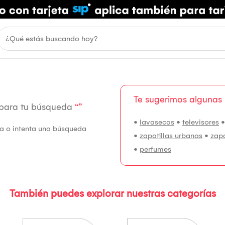
Te sugerimos algunas
 para tu búsqueda
“”
•
lavasecas
•
televisores
fía o intenta una búsqueda
•
zapatillas urbanas
•
zap
•
perfumes
También puedes explorar nuestras categorías