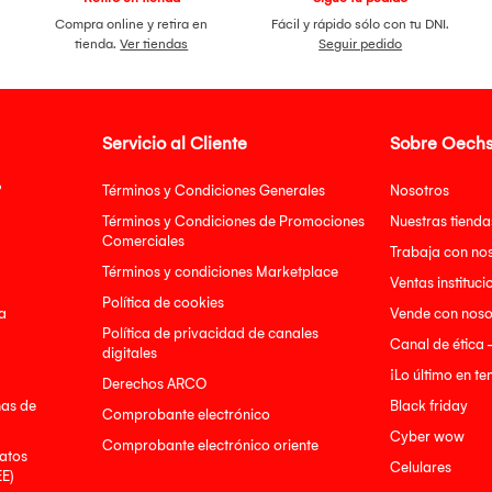
Compra online y retira en
Fácil y rápido sólo con tu DNI.
tienda.
Ver tiendas
Seguir pedido
Servicio al Cliente
Sobre Oechs
?
Términos y Condiciones Generales
Nosotros
Términos y Condiciones de Promociones
Nuestras tienda
Comerciales
Trabaja con no
Términos y condiciones Marketplace
Ventas instituci
Política de cookies
a
Vende con noso
Política de privacidad de canales
Canal de ética 
digitales
¡Lo último en t
Derechos ARCO
nas de
Black friday
Comprobante electrónico
Cyber wow
Comprobante electrónico oriente
atos
Celulares
EE)