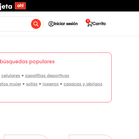
0
Iniciar sesión
Carrito
 búsquedas populares
•
celulares
•
zapatillas deportivas
atos mujer
•
sofas
•
roperos
•
casacas y abrigos