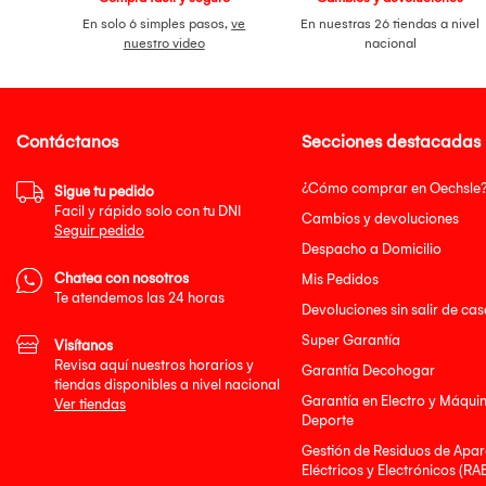
En solo 6 simples pasos,
ve
En nuestras 26 tiendas a nivel
nuestro video
nacional
Contáctanos
Secciones destacadas
¿Cómo comprar en Oechsle
Sigue tu pedido
Facil y rápido solo con tu DNI
Cambios y devoluciones
Seguir pedido
Despacho a Domicilio
Chatea con nosotros
Mis Pedidos
Te atendemos las 24 horas
Devoluciones sin salir de cas
Super Garantía
Visítanos
Revisa aquí nuestros horarios y
Garantía Decohogar
tiendas disponibles a nivel nacional
Garantía en Electro y Máqui
Ver tiendas
Deporte
Gestión de Residuos de Apar
Eléctricos y Electrónicos (RA