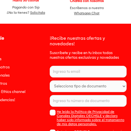
Hasta 36 cuotas
Chatea con nosotros
Pagando con Sip
Escríbenos a nuestro
¿No la tienes?
Solicítala
Whatsapp Chat
le
¡Recibe nuestras ofertas y
novedades!
Suscríbete y recibe en tu inbox todas
nuestras ofertas exclusivas y novedades
s
sotros
onales
tros
- Ethics channel
endencias!
He leído la Política de Privacidad de
Canales Digitales OECHSLE y declaro
haber sido informado sobre el tratamiento
de mis datos personales.