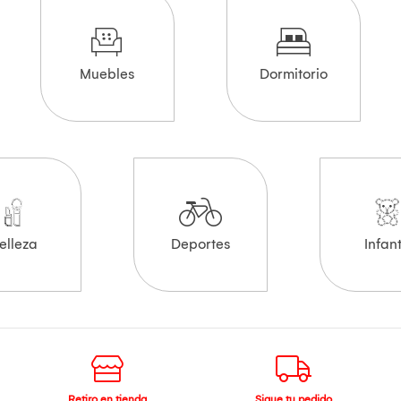
Muebles
Dormitorio
elleza
Deportes
Infant
Retiro en tienda
Sigue tu pedido