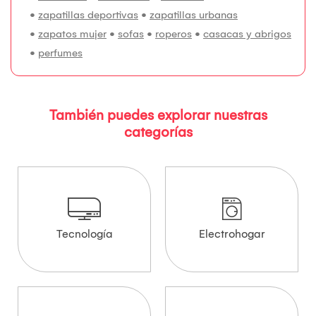
•
zapatillas deportivas
•
zapatillas urbanas
•
zapatos mujer
•
sofas
•
roperos
•
casacas y abrigos
•
perfumes
También puedes explorar nuestras
categorías
Tecnología
Electrohogar