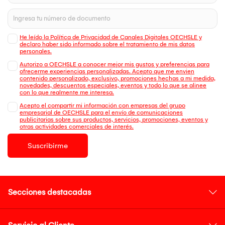
He leído la Política de Privacidad de Canales Digitales OECHSLE y
declaro haber sido informado sobre el tratamiento de mis datos
personales.
Autorizo a OECHSLE a conocer mejor mis gustos y preferencias para
ofrecerme experiencias personalizadas. Acepto que me envien
contenido personalizado, exclusivo, promociones hechas a mi medida,
novedades, descuentos especiales, eventos y todo lo que se alinee
con lo que realmente me interesa.
Acepto el compartir mi información con empresas del grupo
empresarial de OECHSLE para el envío de comunicaciones
publicitarias sobre sus productos, servicios, promociones, eventos y
otras actividades comerciales de interés.
Suscribirme
Secciones destacadas