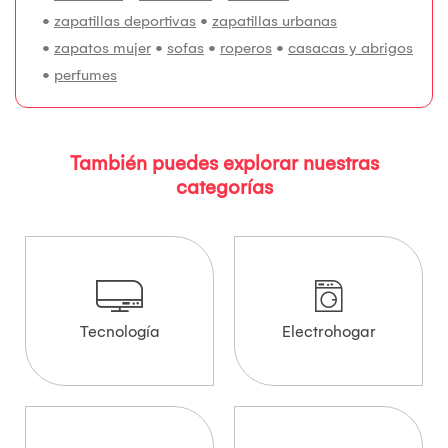
•
zapatillas deportivas
•
zapatillas urbanas
•
zapatos mujer
•
sofas
•
roperos
•
casacas y abrigos
•
perfumes
También puedes explorar nuestras
categorías
Tecnología
Electrohogar