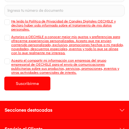
He leído la Política de Privacidad de Canales Digitales OECHSLE y
declaro haber sido informado sobre el tratamiento de mis datos
personales.
Autorizo a OECHSLE a conocer mejor mis gustos y preferencias para
ofrecerme experiencias personalizadas. Acepto que me envien
contenido personalizado, exclusivo, promociones hechas a mi medida,
novedades, descuentos especiales, eventos y todo lo que se alinee
con lo que realmente me interesa.
Acepto el compartir mi información con empresas del grupo
empresarial de OECHSLE para el envío de comunicaciones
publicitarias sobre sus productos, servicios, promociones, eventos y
otras actividades comerciales de interés.
Suscribirme
Secciones destacadas