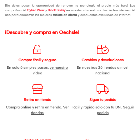
¡No dejes pasar la oportunidad de renovar tu tecnología al precio más bajo! Las
campañas del
Cyber Wow
y
Black Friday
en nuestro sitio web son las fechas ideales del
año para encontrar las mejores
tablets en oferta
y descuentos exclusivos de internet.
¡Descubre y compra en Oechsle!
Compra fácil y seguro
Cambios y devoluciones
En solo 6 simples pasos,
ve nuestro
En nuestras 26 tiendas a nivel
video
nacional
Retiro en tienda
Sigue tu pedido
Compra online y retira en tienda.
Ver
Fácil y rápido sólo con tu DNI.
Seguir
tiendas
pedido