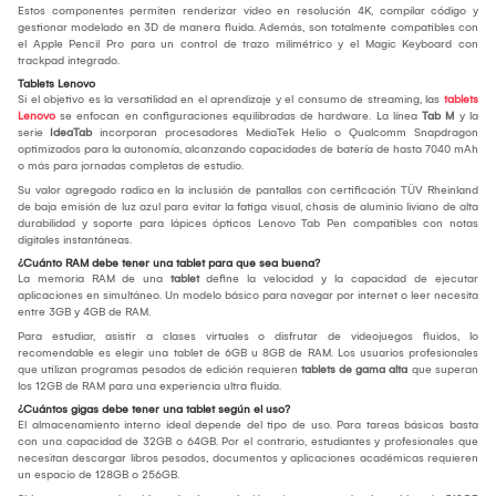
Estos componentes permiten renderizar video en resolución 4K, compilar código y
gestionar modelado en 3D de manera fluida. Además, son totalmente compatibles con
el Apple Pencil Pro para un control de trazo milimétrico y el Magic Keyboard con
trackpad integrado.
Tablets Lenovo
Si el objetivo es la versatilidad en el aprendizaje y el consumo de streaming, las
tablets
Lenovo
se enfocan en configuraciones equilibradas de hardware. La línea
Tab M
y la
serie
IdeaTab
incorporan procesadores MediaTek Helio o Qualcomm Snapdragon
optimizados para la autonomía, alcanzando capacidades de batería de hasta 7040 mAh
o más para jornadas completas de estudio.
Su valor agregado radica en la inclusión de pantallas con certificación TÜV Rheinland
de baja emisión de luz azul para evitar la fatiga visual, chasis de aluminio liviano de alta
durabilidad y soporte para lápices ópticos Lenovo Tab Pen compatibles con notas
digitales instantáneas.
¿Cuánto RAM debe tener una tablet para que sea buena?
La memoria RAM de una
tablet
define la velocidad y la capacidad de ejecutar
aplicaciones en simultáneo. Un modelo básico para navegar por internet o leer necesita
entre 3GB y 4GB de RAM.
Para estudiar, asistir a clases virtuales o disfrutar de videojuegos fluidos, lo
recomendable es elegir una tablet de 6GB u 8GB de RAM. Los usuarios profesionales
que utilizan programas pesados de edición requieren
tablets de gama alta
que superan
los 12GB de RAM para una experiencia ultra fluida.
¿Cuántos gigas debe tener una tablet según el uso?
El almacenamiento interno ideal depende del tipo de uso. Para tareas básicas basta
con una capacidad de 32GB o 64GB. Por el contrario, estudiantes y profesionales que
necesitan descargar libros pesados, documentos y aplicaciones académicas requieren
un espacio de 128GB o 256GB.