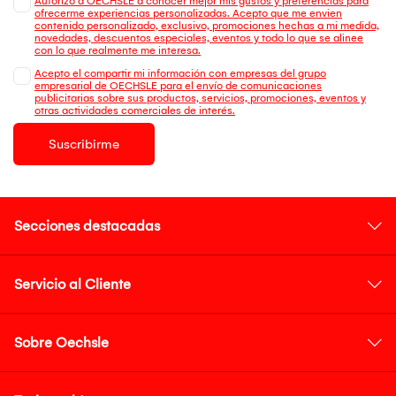
Autorizo a OECHSLE a conocer mejor mis gustos y preferencias para
ofrecerme experiencias personalizadas. Acepto que me envien
contenido personalizado, exclusivo, promociones hechas a mi medida,
novedades, descuentos especiales, eventos y todo lo que se alinee
con lo que realmente me interesa.
Acepto el compartir mi información con empresas del grupo
empresarial de OECHSLE para el envío de comunicaciones
publicitarias sobre sus productos, servicios, promociones, eventos y
otras actividades comerciales de interés.
Suscribirme
Secciones destacadas
Servicio al Cliente
Sobre Oechsle