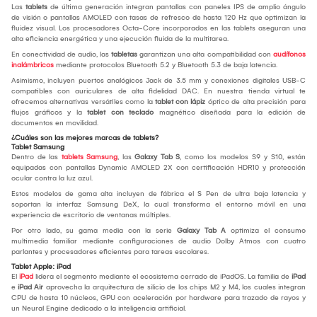
Las
tablets
de última generación integran pantallas con paneles IPS de amplio ángulo
de visión o pantallas AMOLED con tasas de refresco de hasta 120 Hz que optimizan la
fluidez visual. Los procesadores Octa-Core incorporados en las tablets aseguran una
alta eficiencia energética y una ejecución fluida de la multitarea.
En conectividad de audio, las
tabletas
garantizan una alta compatibilidad con
audífonos
inalámbricos
mediante protocolos Bluetooth 5.2 y Bluetooth 5.3 de baja latencia.
Asimismo, incluyen puertos analógicos Jack de 3.5 mm y conexiones digitales USB-C
compatibles con auriculares de alta fidelidad DAC. En nuestra tienda virtual te
ofrecemos alternativas versátiles como la
tablet con lápiz
óptico de alta precisión para
flujos gráficos y la
tablet con teclado
magnético diseñada para la edición de
documentos en movilidad.
¿Cuáles son las mejores marcas de tablets?
Tablet Samsung
Dentro de las
tablets Samsung
, las
Galaxy Tab S
, como los modelos S9 y S10, están
equipadas con pantallas Dynamic AMOLED 2X con certificación HDR10 y protección
ocular contra la luz azul.
Estos modelos de gama alta incluyen de fábrica el S Pen de ultra baja latencia y
soportan la interfaz Samsung DeX, la cual transforma el entorno móvil en una
experiencia de escritorio de ventanas múltiples.
Por otro lado, su gama media con la serie
Galaxy Tab A
optimiza el consumo
multimedia familiar mediante configuraciones de audio Dolby Atmos con cuatro
parlantes y procesadores eficientes para tareas escolares.
Tablet Apple: iPad
El
iPad
lidera el segmento mediante el ecosistema cerrado de iPadOS. La familia de
iPad
e
iPad Air
aprovecha la arquitectura de silicio de los chips M2 y M4, los cuales integran
CPU de hasta 10 núcleos, GPU con aceleración por hardware para trazado de rayos y
un Neural Engine dedicado a la inteligencia artificial.