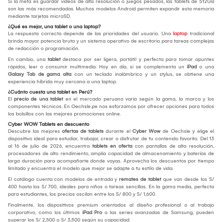
Si la meta es guardar videos de alta resolución o juegos pesados, las tablets de 512GB
son las más recomendadas. Muchos modelos Android permiten expandir esta memoria
mediante tarjetas microSD.
¿Qué es mejor, una tablet o una laptop?
La respuesta correcta depende de las prioridades del usuario. Una
laptop
tradicional
brinda mayor potencia bruta y un sistema operativo de escritorio para tareas complejas
de redacción o programación.
En cambio, una
tablet
destaca por ser ligera, portátil y perfecta para tomar apuntes
rápidos, leer o consumir multimedia. Hoy en día, si se complementa un
iPad
o una
Galaxy Tab de gama alta
con un teclado inalámbrico y un stylus, se obtiene una
experiencia híbrida muy cercana a una laptop.
¿Cuánto cuesta una tablet en Perú?
El
precio de una tablet
en el mercado peruano varía según la gama, la marca y los
componentes técnicos. En Oechsle.pe nos esforzamos por ofrecer opciones para todos
los bolsillos con las mejores promociones online.
Cyber WOW Tablets en descuento
Descubre las mejores
ofertas de tablets
durante el
Cyber Wow
de Oechsle y elige el
dispositivo ideal para estudiar, trabajar, crear o disfrutar de tu contenido favorito. Del 13
al 16 de julio de 2026, encuentra
tablets en oferta
con pantallas de alta resolución,
procesadores de alto rendimiento, amplia capacidad de almacenamiento y baterías de
larga duración para acompañarte donde vayas. Aprovecha los descuentos por tiempo
limitado y encuentra el modelo que mejor se adapte a tu estilo de vida.
El catálogo cuenta con modelos de entrada y
remates de tablet
que van desde los S/
400 hasta los S/ 700, ideales para niños o tareas sencillas. En la gama media, perfecta
para estudiantes, los precios oscilan entre los S/ 800 y S/ 1,600.
Finalmente, los dispositivos premium orientados al diseño profesional o al trabajo
corporativo, como los últimos
iPad Pro
o las series avanzadas de Samsung, pueden
superar los S/ 2,500 o S/ 3,500 según su capacidad.