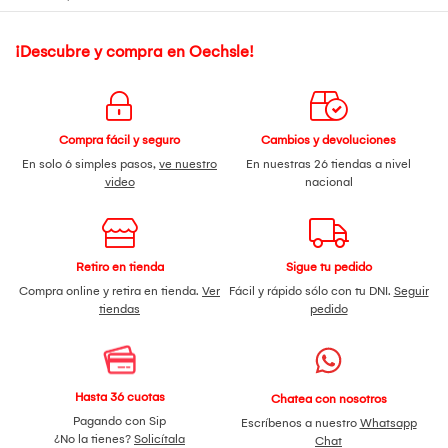
¡Descubre y compra en Oechsle!
Compra fácil y seguro
Cambios y devoluciones
En solo 6 simples pasos,
ve nuestro
En nuestras 26 tiendas a nivel
video
nacional
Retiro en tienda
Sigue tu pedido
Compra online y retira en tienda.
Ver
Fácil y rápido sólo con tu DNI.
Seguir
tiendas
pedido
Hasta 36 cuotas
Chatea con nosotros
Pagando con Sip
Escríbenos a nuestro
Whatsapp
¿No la tienes?
Solicítala
Chat