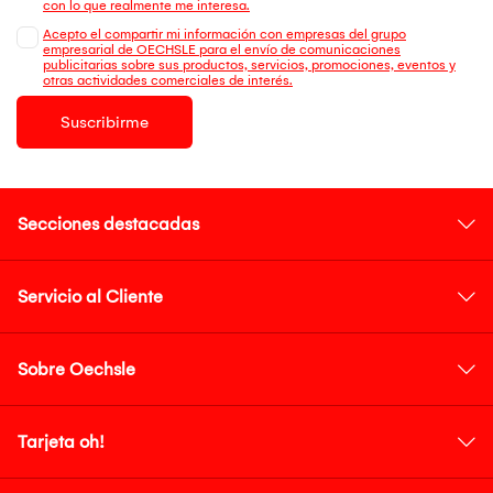
con lo que realmente me interesa.
Acepto el compartir mi información con empresas del grupo
empresarial de OECHSLE para el envío de comunicaciones
publicitarias sobre sus productos, servicios, promociones, eventos y
otras actividades comerciales de interés.
Suscribirme
Secciones destacadas
Servicio al Cliente
Sobre Oechsle
Tarjeta oh!