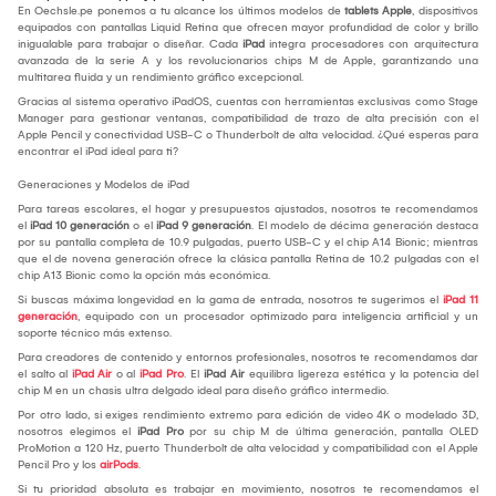
En Oechsle.pe ponemos a tu alcance los últimos modelos de
tablets Apple
, dispositivos
equipados con pantallas Liquid Retina que ofrecen mayor profundidad de color y brillo
inigualable para trabajar o diseñar. Cada
iPad
integra procesadores con arquitectura
avanzada de la serie A y los revolucionarios chips M de Apple, garantizando una
multitarea fluida y un rendimiento gráfico excepcional.
Gracias al sistema operativo iPadOS, cuentas con herramientas exclusivas como Stage
Manager para gestionar ventanas, compatibilidad de trazo de alta precisión con el
Apple Pencil y conectividad USB-C o Thunderbolt de alta velocidad. ¿Qué esperas para
encontrar el iPad ideal para ti?
Generaciones y Modelos de iPad
Para tareas escolares, el hogar y presupuestos ajustados, nosotros te recomendamos
el
iPad 10 generación
o el
iPad 9 generación
. El modelo de décima generación destaca
por su pantalla completa de 10.9 pulgadas, puerto USB-C y el chip A14 Bionic; mientras
que el de novena generación ofrece la clásica pantalla Retina de 10.2 pulgadas con el
chip A13 Bionic como la opción más económica.
Si buscas máxima longevidad en la gama de entrada, nosotros te sugerimos el
iPad 11
generación
, equipado con un procesador optimizado para inteligencia artificial y un
soporte técnico más extenso.
Para creadores de contenido y entornos profesionales, nosotros te recomendamos dar
el salto al
iPad Air
o al
iPad Pro
. El
iPad Air
equilibra ligereza estética y la potencia del
chip M en un chasis ultra delgado ideal para diseño gráfico intermedio.
Por otro lado, si exiges rendimiento extremo para edición de video 4K o modelado 3D,
nosotros elegimos el
iPad Pro
por su chip M de última generación, pantalla OLED
ProMotion a 120 Hz, puerto Thunderbolt de alta velocidad y compatibilidad con el Apple
Pencil Pro y los
airPods
.
Si tu prioridad absoluta es trabajar en movimiento, nosotros te recomendamos el