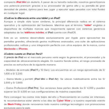
compacto
iPad Mini
sin dudarlo. A pesar de su tamaño reducido, nosotros garantizamos
una potencia premium gracias a su procesador de gama alta y su pantalla de gran
densidad de píxeles, óptima para leer, jugar y ejecutar apps pesadas con total fluidez
en cualquier lugar.
¿Cuál es la diferencia entre una tablet y un iPad?
Aunque a simple vista lucen similares, la principal diferencia radica en el sistema
operativo y la optimización del hardware. Mientras que el término "
tablet
" engloba a
dispositivos de múltiples marcas que mayormente operan con sistemas genéricos
adaptados de los
teléfonos móviles
, el
iPad
cuenta con iPadOS.
Este es un sistema desarrollado exclusivamente por Apple para aprovechar las
pantallas grandes, ofreciendo gestos multitarea avanzados, una suite de aplicaciones
profesionales nativas y una integración perfecta con otros equipos de la marca, como
Macbooks
o
iPhones
.
¿Cuánto cuesta un iPad en Perú?
El
precio de iPad
en el mercado peruano varía según la generación, el procesador y la
capacidad de almacenamiento elegida. En nuestra tienda online, el rango promedio de
precios se estructura de la siguiente manera:
- Modelos de entrada (
iPad 9
y 10 Gen): Los encuentras en un rango aproximado de S/
1,400 a S/ 2,200.
- Gama Media y portátil (
iPad Mini
e
iPad Air
): Se ubican habitualmente entre los S/
2,500 y S/ 3,800.
- Gama Profesional (
iPad Pro
): Sus versiones base parten desde los S/ 4,300 y pueden
superar los S/ 6,000 en sus configuraciones de máxima capacidad.
Para conseguir los costos más bajos del año y financiamiento en cuotas sin intereses,
te recomendamos estar atento a los días de
Cyber Wow
y a nuestro esperado evento
de
Black Friday
, donde renovamos todo nuestro catálogo tecnológico con promociones
exclusivas para la web.