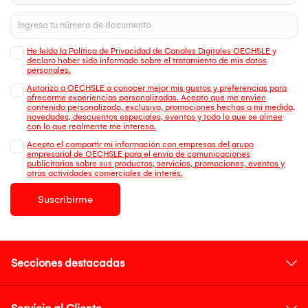
He leído la Política de Privacidad de Canales Digitales OECHSLE y
declaro haber sido informado sobre el tratamiento de mis datos
personales.
Autorizo a OECHSLE a conocer mejor mis gustos y preferencias para
ofrecerme experiencias personalizadas. Acepto que me envien
contenido personalizado, exclusivo, promociones hechas a mi medida,
novedades, descuentos especiales, eventos y todo lo que se alinee
con lo que realmente me interesa.
Acepto el compartir mi información con empresas del grupo
empresarial de OECHSLE para el envío de comunicaciones
publicitarias sobre sus productos, servicios, promociones, eventos y
otras actividades comerciales de interés.
Suscribirme
Secciones destacadas