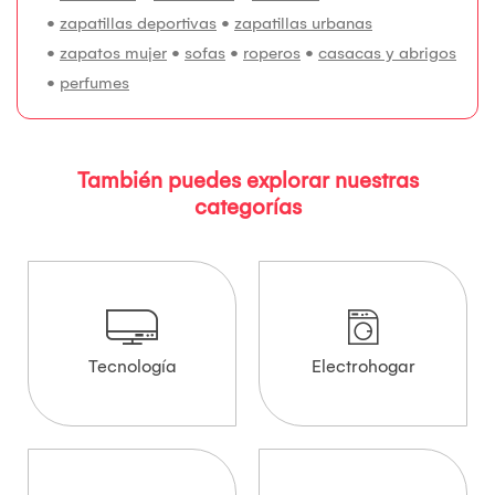
•
zapatillas deportivas
•
zapatillas urbanas
•
zapatos mujer
•
sofas
•
roperos
•
casacas y abrigos
•
perfumes
También puedes explorar nuestras
categorías
Tecnología
Electrohogar