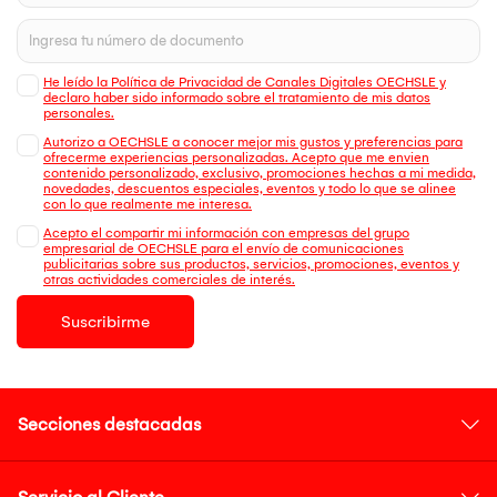
He leído la Política de Privacidad de Canales Digitales OECHSLE y
declaro haber sido informado sobre el tratamiento de mis datos
personales.
Autorizo a OECHSLE a conocer mejor mis gustos y preferencias para
ofrecerme experiencias personalizadas. Acepto que me envien
contenido personalizado, exclusivo, promociones hechas a mi medida,
novedades, descuentos especiales, eventos y todo lo que se alinee
con lo que realmente me interesa.
Acepto el compartir mi información con empresas del grupo
empresarial de OECHSLE para el envío de comunicaciones
publicitarias sobre sus productos, servicios, promociones, eventos y
otras actividades comerciales de interés.
Suscribirme
Secciones destacadas