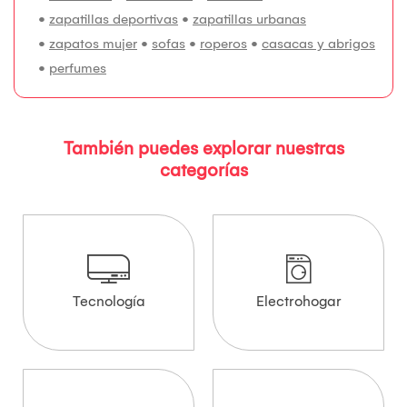
•
zapatillas deportivas
•
zapatillas urbanas
•
zapatos mujer
•
sofas
•
roperos
•
casacas y abrigos
•
perfumes
También puedes explorar nuestras
categorías
Tecnología
Electrohogar