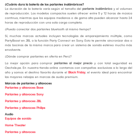
¿Cuánto dura la batería de los parlantes inalámbricos?
La duración de la batería varía según el tamaño del
parlante inalámbrico
y el volumen
de reproducción. Los modelos compactos suelen ofrecer entre 5 y 12 horas de música
continua, mientras que los equipos medianos o de gama alta pueden alcanzar hasta 24
horas de reproducción con una sola carga completa.
¿Puedo conectar dos parlantes bluetooth al mismo tiempo?
Sí, muchas marcas actuales incluyen tecnologías de emparejamiento múltiple, como
PartyBoost en JBL o la función Party Connect en Sony. Esto te permite sincronizar dos o
más bocinas de la misma marca para crear un sistema de sonido estéreo mucho más
envolvente.
¿Dónde comprar parlantes en oferta en Perú?
La mejor opción para comprar
parlantes al mejor precio
y con total seguridad es
Oechsle.pe. En nuestra tienda online contamos con campañas exclusivas a lo largo del
año y somos el destino favorito durante el
Black Friday
, el evento ideal para encontrar
las mayores rebajas en marcas de audio premium.
Marcas de parlantes y altavoces
Parlantes y altavoces Bose
Parlantes y altavoces Sony
Parlantes y altavoces JBL
Parlantes y altavoces Philips
Audio
Equipos de sonido
Home Theater
Parlantes y altavoces