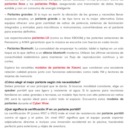
parlantes Bose
y los
parlantes Philips
, asegurando una transmisión de datos limpia,
estable y con un consumo de energía inteligente.
- Parlantes grandes:
Si lo tuyo es sentir la vibración de los graves y necesitas llenar
espacios amplios, un
parlante grande
o de tipo torre es tu mejor alternativa. Estos
equipos ofrecen una gran cantidad de vatios de potencia, sistemas de iluminación
integrados y entradas para micrófonos o instrumentos, convirtiéndose en el parlante
para eventos definitivo.
Las espectaculares
parlantes LG
(como su línea XBOOM) y las potentes estaciones de
Panasonic y AIWA garantizan que tu música se escuche con fuerza en cada rincón.
- Parlantes Bluetooth:
La comodidad de emparejar tu celular, tablet o laptop en un solo
toque es lo que define a un
altavoz bluetooth
moderno. Utilizan las últimas versiones de
conectividad inalámbrica para mantener un flujo de reproducción continuo y sin
cortes.
Explora los versátiles
modelos de parlantes de Xiaomi
, que combinan una excelente
relación calidad-precio junto con funciones adicionales como radio FM y lectores de
tarjetas de memoria.
¿Cómo elegir el mejor parlante según mis necesidades?
Debes priorizar el uso principal que le darás. Si buscas movilidad constante, elige un
speaker
portátil que sea ligero y resistente al agua. Si lo quieres para reuniones
familiares en salas grandes o terrazas, un modelo tipo torre con alta potencia en vatios
(W) será la opción ideal para cubrir todo el espacio. Encuentra estos
modelos de
parlantes
durante el
Cyber Wow
.
¿Qué significa la certificación IP en un parlante portátil?
La certificación IP (como IPX7 o IP67) mide el nivel de resistencia del
parlante portátil
contra el agua y el polvo. Un nivel IPX7 significa que el equipo puede soportar
salpicaduras directas e incluso una inmersión accidental en la piscina, haciéndolo
perfecto para exteriores y viajes de aventura.