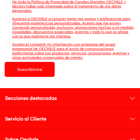
He leído la Política de Privacidad de Canales Digitales OECHSLE y
declaro haber sido informado sobre el tratamiento de mis datos
personales.
Autorizo a OECHSLE a conocer mejor mis gustos y preferencias para
ofrecerme experiencias personalizadas. Acepto que me envien
contenido personalizado, exclusivo, promociones hechas a mi medida,
novedades, descuentos especiales, eventos y todo lo que se alinee
con lo que realmente me interesa.
Acepto el compartir mi información con empresas del grupo
empresarial de OECHSLE para el envío de comunicaciones
publicitarias sobre sus productos, servicios, promociones, eventos y
otras actividades comerciales de interés.
Suscribirme
Secciones destacadas
Servicio al Cliente
Sobre Oechsle