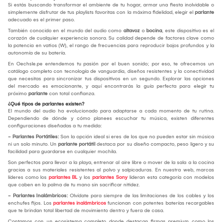
Si estás buscando transformar el ambiente de tu hogar, armar una fiesta inolvidable o
simplemente disfrutar de tus playlists favoritas con la máxima fidelidad, elegir el
parlante
adecuado es el primer paso.
También conocido en el mundo del audio como
altavoz
o
bocina
, este dispositivo es el
corazón de cualquier experiencia sonora. Su calidad depende de factores clave como
la potencia en vatios (W), el rango de frecuencias para reproducir bajos profundos y la
autonomía de su batería.
En Oechsle.pe entendemos tu pasión por el buen sonido; por eso, te ofrecemos un
catálogo completo con tecnología de vanguardia, diseños resistentes y la conectividad
que necesitas para sincronizar tus dispositivos en un segundo. Explorar las opciones
del mercado es emocionante, y aquí encontrarás la guía perfecta para elegir tu
próximo
parlante
con total confianza.
¿Qué tipos de parlantes existen?
El mundo del audio ha evolucionado para adaptarse a cada momento de tu rutina.
Dependiendo de dónde y cómo planees escuchar tu música, existen diferentes
configuraciones diseñadas a tu medida:
- Parlantes Portátiles:
Son la opción ideal si eres de los que no pueden estar sin música
ni un solo minuto. Un
parlante portátil
destaca por su diseño compacto, peso ligero y su
facilidad para guardarse en cualquier mochila.
Son perfectos para llevar a la playa, entrenar al aire libre o mover de la sala a la cocina
gracias a sus materiales resistentes al polvo y salpicaduras. En nuestra web, marcas
líderes como los
parlantes BL
y los
parlantes Sony
lideran esta categoría con modelos
que caben en la palma de tu mano sin sacrificar nitidez.
- Parlantes Inalámbricos:
Olvídate para siempre de las limitaciones de los cables y los
enchufes fijos. Los
parlantes inalámbricos
funcionan con potentes baterías recargables
que te brindan total libertad de movimiento dentro y fuera de casa.
Contamos con un ecosistema completo donde destacan firmas premium como los