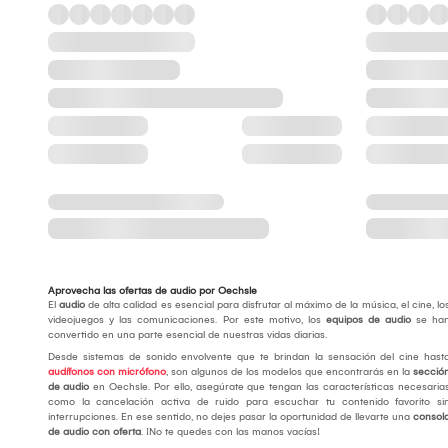
Aprovecha las ofertas de audio por Oechsle
El
audio
de alta calidad es esencial para disfrutar al máximo de la música, el cine, lo
videojuegos y las comunicaciones. Por este motivo, los
equipos de audio
se ha
convertido en una parte esencial de nuestras vidas diarias.
Desde sistemas de sonido envolvente que te brindan la sensación del cine hast
audífonos con micrófono
, son algunos de los modelos que encontrarás en la
secció
de audio
en Oechsle. Por ello, asegúrate que tengan las características necesaria
como la cancelación activa de ruido para escuchar tu contenido favorito si
interrupciones. En ese sentido, no dejes pasar la oportunidad de llevarte una
consol
de audio
con oferta
. ¡No te quedes con las manos vacías!