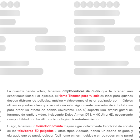
En nuestra tienda virtual, tenemos
amplificadores de audio
que te ofrecen una
s
experiencia única. Por ejemplo, el
Home Theater para tu sala
es ideal para quienes
n
desean disfrutar de películas, música y videojuegos al estar equipado con múltiples
altavoces y subwoofers que se colocan estratégicamente alrededor de la habitación
para crear un efecto de sonido envolvente. Eso sí, soporta una amplia gama de
a
formatos de audio y video, incluyendo Dolby Atmos, DTS, y 4K Ultra HD, asegurando
n
compatibilidad con las últimas tecnologías de entretenimiento.
s
n
Luego, tenemos un
Soundbar potente
mejora significativamente la calidad de sonido
a
de los
televisores 50 pulgadas
u otros tipos. Además, tienen un diseño delgado y
alargado que se puede colocar fácilmente en los muebles o empotrados en la pared