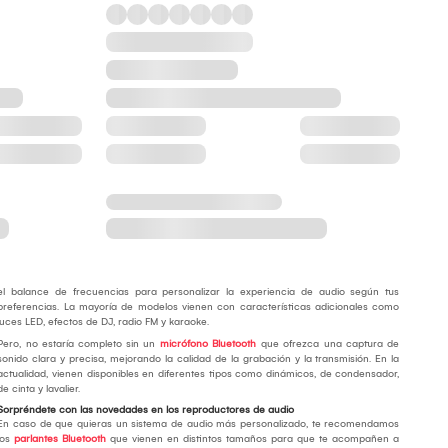
el balance de frecuencias para personalizar la experiencia de audio según tus
preferencias. La mayoría de modelos vienen con características adicionales como
luces LED, efectos de DJ, radio FM y karaoke.
Pero, no estaría completo sin un
micrófono Bluetooth
que ofrezca una captura de
sonido clara y precisa, mejorando la calidad de la grabación y la transmisión. En la
actualidad, vienen disponibles en diferentes tipos como dinámicos, de condensador,
de cinta y lavalier.
Sorpréndete con las novedades en los reproductores de audio
En caso de que quieras un sistema de audio más personalizado, te recomendamos
los
parlantes Bluetooth
que vienen en distintos tamaños para que te acompañen a