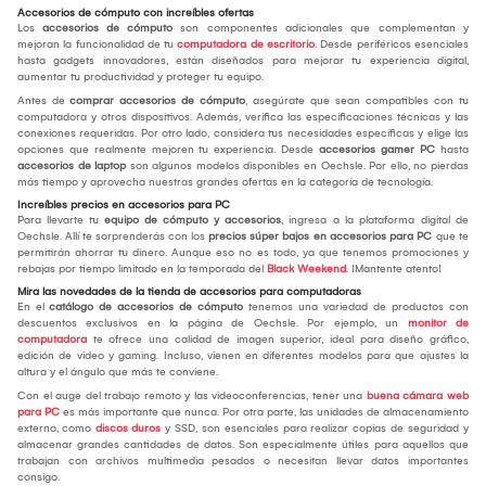
Accesorios de cómputo con increíbles ofertas
Los
accesorios de cómputo
son componentes adicionales que complementan y
mejoran la funcionalidad de tu
computadora de escritorio
. Desde periféricos esenciales
hasta gadgets innovadores, están diseñados para mejorar tu experiencia digital,
aumentar tu productividad y proteger tu equipo.
Antes de
comprar accesorios de cómputo
, asegúrate que sean compatibles con tu
computadora y otros dispositivos. Además, verifica las especificaciones técnicas y las
conexiones requeridas. Por otro lado, considera tus necesidades específicas y elige las
opciones que realmente mejoren tu experiencia. Desde
accesorios gamer PC
hasta
accesorios de laptop
son algunos modelos disponibles en Oechsle. Por ello, no pierdas
más tiempo y aprovecha nuestras grandes ofertas en la categoría de tecnología.
Increíbles precios en accesorios para PC
Para llevarte tu
equipo de cómputo y accesorios
, ingresa a la plataforma digital de
Oechsle. Allí te sorprenderás con los
precios súper bajos en accesorios para PC
que te
permitirán ahorrar tu dinero. Aunque eso no es todo, ya que tenemos promociones y
rebajas por tiempo limitado en la temporada del
Black Weekend
. ¡Mantente atento!
Mira las novedades de la tienda de accesorios para computadoras
En el
catálogo de accesorios de cómputo
tenemos una variedad de productos con
descuentos exclusivos en la página de Oechsle. Por ejemplo, un
monitor de
computadora
te ofrece una calidad de imagen superior, ideal para diseño gráfico,
edición de video y gaming. Incluso, vienen en diferentes modelos para que ajustes la
altura y el ángulo que más te conviene.
Con el auge del trabajo remoto y las videoconferencias, tener una
buena cámara web
para PC
es más importante que nunca. Por otra parte, las unidades de almacenamiento
externo, como
discos duros
y SSD, son esenciales para realizar copias de seguridad y
almacenar grandes cantidades de datos. Son especialmente útiles para aquellos que
trabajan con archivos multimedia pesados o necesitan llevar datos importantes
consigo.