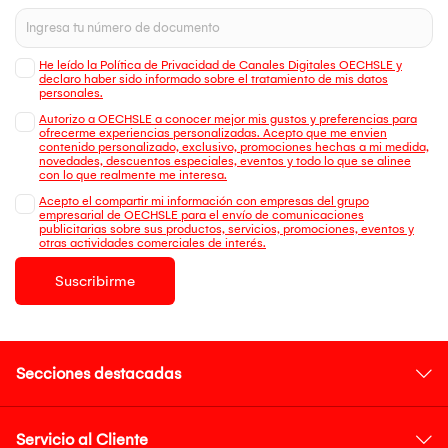
He leído la Política de Privacidad de Canales Digitales OECHSLE y
declaro haber sido informado sobre el tratamiento de mis datos
personales.
Autorizo a OECHSLE a conocer mejor mis gustos y preferencias para
ofrecerme experiencias personalizadas. Acepto que me envien
contenido personalizado, exclusivo, promociones hechas a mi medida,
novedades, descuentos especiales, eventos y todo lo que se alinee
con lo que realmente me interesa.
Acepto el compartir mi información con empresas del grupo
empresarial de OECHSLE para el envío de comunicaciones
publicitarias sobre sus productos, servicios, promociones, eventos y
otras actividades comerciales de interés.
Suscribirme
Secciones destacadas
Servicio al Cliente