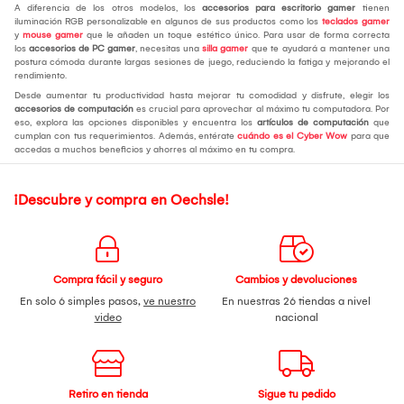
A diferencia de los otros modelos, los
accesorios para escritorio gamer
tienen
iluminación RGB personalizable en algunos de sus productos como los
teclados gamer
y
mouse gamer
que le añaden un toque estético único. Para usar de forma correcta
los
accesorios de PC gamer
, necesitas una
silla gamer
que te ayudará a mantener una
postura cómoda durante largas sesiones de juego, reduciendo la fatiga y mejorando el
rendimiento.
Desde aumentar tu productividad hasta mejorar tu comodidad y disfrute, elegir los
accesorios de computación
es crucial para aprovechar al máximo tu computadora. Por
eso, explora las opciones disponibles y encuentra los
artículos de computación
que
cumplan con tus requerimientos. Además, entérate
cuándo es el Cyber Wow
para que
accedas a muchos beneficios y ahorres al máximo en tu compra.
¡Descubre y compra en Oechsle!
Compra fácil y seguro
Cambios y devoluciones
En solo 6 simples pasos,
ve nuestro
En nuestras 26 tiendas a nivel
video
nacional
Retiro en tienda
Sigue tu pedido