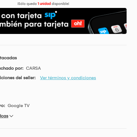
¡Sólo queda
1 unidad
disponible!
stacadas
achado por:
CARSA
ciones del seller:
Ver términos y condiciones
vo:
Google TV
icas