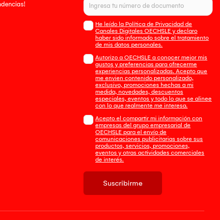
endencias!
He leído la Política de Privacidad de
Canales Digitales OECHSLE y declaro
haber sido informado sobre el tratamiento
de mis datos personales.
Autorizo a OECHSLE a conocer mejor mis
gustos y preferencias para ofrecerme
experiencias personalizadas. Acepto que
me envien contenido personalizado,
exclusivo, promociones hechas a mi
medida, novedades, descuentos
especiales, eventos y todo lo que se alinee
con lo que realmente me interesa.
Acepto el compartir mi información con
empresas del grupo empresarial de
OECHSLE para el envío de
comunicaciones publicitarias sobre sus
productos, servicios, promociones,
eventos y otras actividades comerciales
de interés.
Suscribirme