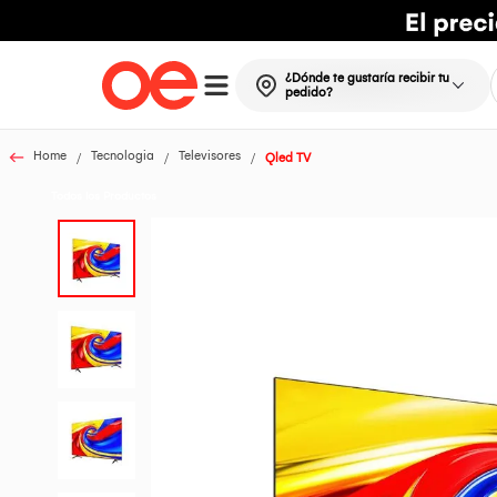
¿Dónde te gustaría recibir tu
pedido?
Home
Tecnologia
Televisores
Qled TV
Todos los Productos