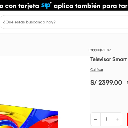
1001710743
TCL
Televisor Smar
S/ 2399.00
-
+