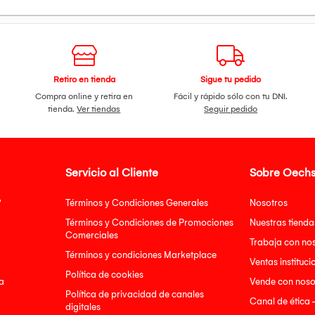
Retiro en tienda
Sigue tu pedido
Compra online y retira en
Fácil y rápido sólo con tu DNI.
tienda.
Ver tiendas
Seguir pedido
Servicio al Cliente
Sobre Oechs
?
Términos y Condiciones Generales
Nosotros
Términos y Condiciones de Promociones
Nuestras tienda
Comerciales
Trabaja con no
Términos y condiciones Marketplace
Ventas instituci
Política de cookies
a
Vende con noso
Política de privacidad de canales
Canal de ética 
digitales