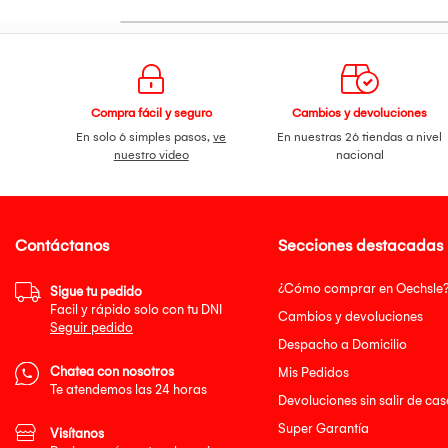
Compra fácil y seguro
Cambios y devoluciones
En solo 6 simples pasos,
ve
En nuestras 26 tiendas a nivel
nuestro video
nacional
Contáctanos
Secciones destacadas
¿Cómo comprar en Oechsle
Sigue tu pedido
Facil y rápido solo con tu DNI
Cambios y devoluciones
Seguir pedido
Despacho a Domicilio
Chatea con nosotros
Mis Pedidos
Te atendemos las 24 horas
Devoluciones sin salir de cas
Super Garantía
Visítanos