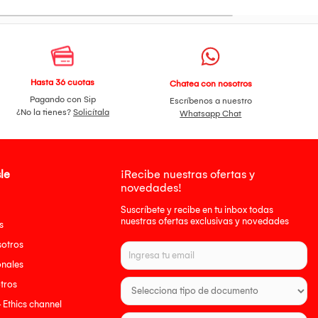
Hasta 36 cuotas
Chatea con nosotros
Pagando con Sip
Escríbenos a nuestro
¿No la tienes?
Solicítala
Whatsapp Chat
le
¡Recibe nuestras ofertas y
novedades!
Suscríbete y recibe en tu inbox todas
nuestras ofertas exclusivas y novedades
s
sotros
onales
tros
- Ethics channel