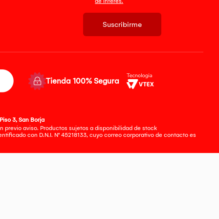
de interés.
Suscribirme
Tienda 100% Segura
Piso 3, San Borja
 previo aviso. Productos sujetos a disponibilidad de stock
tificado con D.N.I. N° 45218133, cuyo correo corporativo de contacto es