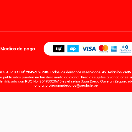
Medios de pago
 S.A. R.U.C. Nº 20493020618. Todos los derechos reservados. Av. Aviación 2405 
e publicados pueden incluir descuento adicional. Precios sujetos a variaciones sin
identificada con RUC No. 20493020618 es el señor Juan Diego Gavelan Zegarra iden
oficial.protecciondedatos@oechsle.pe