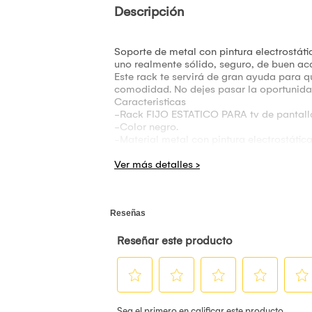
Descripción
Soporte de metal con pintura electrostát
uno realmente sólido, seguro, de buen ac
Este rack te servirá de gran ayuda para q
comodidad. No dejes pasar la oportunidad
Caracteristicas
-Rack FIJO ESTATICO PARA tv de pantalla
-Color negro.
-Material metal con pintura electrostática
-Garantía del producto 1 MESES por defec