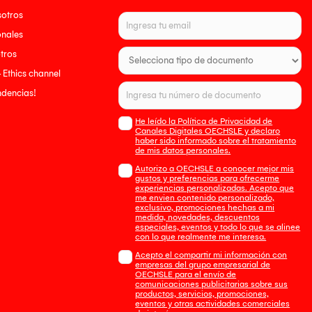
sotros
onales
tros
- Ethics channel
endencias!
He leído la Política de Privacidad de
Canales Digitales OECHSLE y declaro
haber sido informado sobre el tratamiento
de mis datos personales.
Autorizo a OECHSLE a conocer mejor mis
gustos y preferencias para ofrecerme
experiencias personalizadas. Acepto que
me envien contenido personalizado,
exclusivo, promociones hechas a mi
medida, novedades, descuentos
especiales, eventos y todo lo que se alinee
con lo que realmente me interesa.
Acepto el compartir mi información con
empresas del grupo empresarial de
OECHSLE para el envío de
comunicaciones publicitarias sobre sus
productos, servicios, promociones,
eventos y otras actividades comerciales