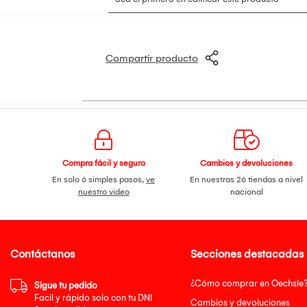
Compartir producto
Compra fácil y seguro
Cambios y devoluciones
En solo 6 simples pasos,
ve
En nuestras 26 tiendas a nivel
nuestro video
nacional
Contáctanos
Secciones destacadas
¿Cómo comprar en Oechsle
Sigue tu pedido
Facil y rápido solo con tu DNI
Cambios y devoluciones