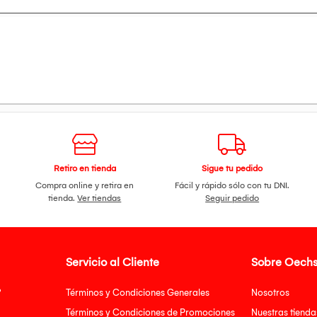
Retiro en tienda
Sigue tu pedido
Compra online y retira en
Fácil y rápido sólo con tu DNI.
tienda.
Ver tiendas
Seguir pedido
Servicio al Cliente
Sobre Oechs
?
Términos y Condiciones Generales
Nosotros
Términos y Condiciones de Promociones
Nuestras tienda