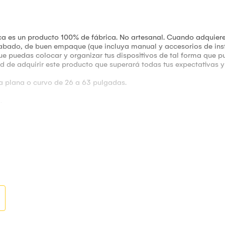
ica es un producto 100% de fábrica. No artesanal. Cuando adquiere
abado, de buen empaque (que incluya manual y accesorios de inst
ue puedas colocar y organizar tus dispositivos de tal forma que pu
 de adquirir este producto que superará todas tus expectativas y 
 plana o curvo de 26 a 63 pulgadas.
.
tos de fabricación. No cubre incidencias ocasionadas por el desaj