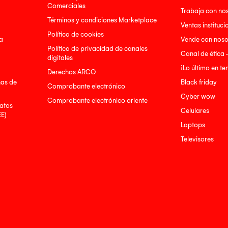
Comerciales
Trabaja con no
Términos y condiciones Marketplace
Ventas instituci
Política de cookies
a
Vende con noso
Política de privacidad de canales
Canal de ética 
digitales
¡Lo último en t
Derechos ARCO
nas de
Black friday
Comprobante electrónico
Cyber wow
Comprobante electrónico oriente
atos
Celulares
EE)
Laptops
Televisores