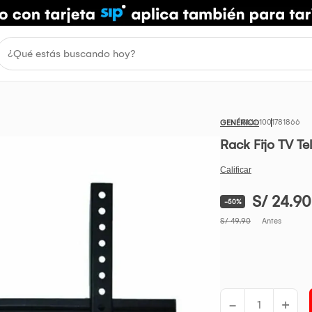
1001781866
GENÉRICO
Rack Fijo TV Te
S/ 24.90
-50%
S/ 49.90
Antes
-
+