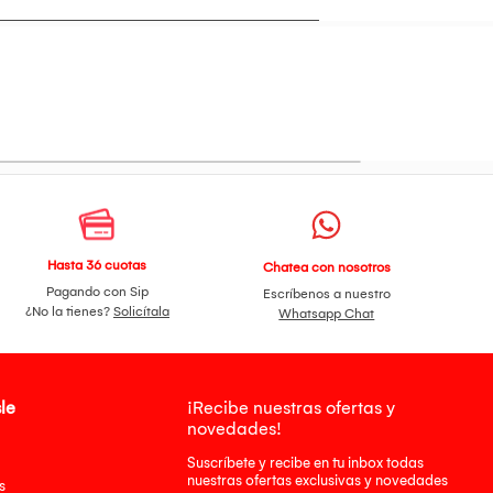
Hasta 36 cuotas
Chatea con nosotros
Pagando con Sip
Escríbenos a nuestro
¿No la tienes?
Solicítala
Whatsapp Chat
le
¡Recibe nuestras ofertas y
novedades!
Suscríbete y recibe en tu inbox todas
nuestras ofertas exclusivas y novedades
s