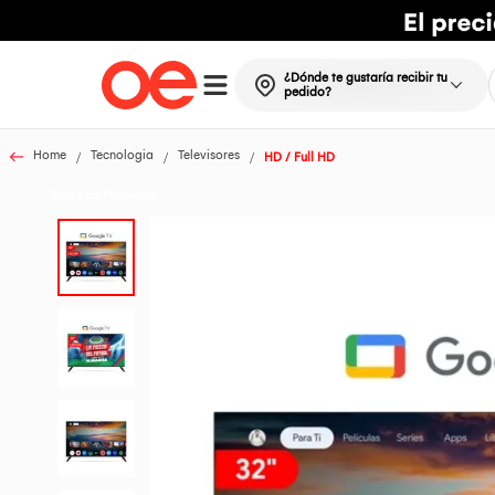
¿Dónde te gustaría recibir tu
pedido?
Home
Tecnologia
Televisores
HD / Full HD
Todos los Productos