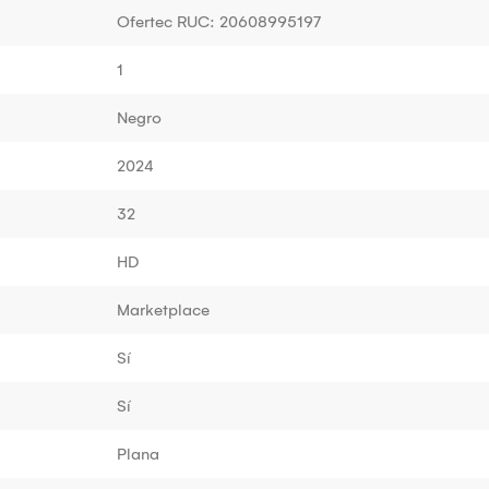
Ofertec RUC: 20608995197
1
Negro
2024
32
HD
Marketplace
Sí
Sí
Plana