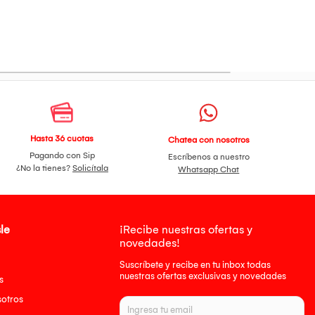
Hasta 36 cuotas
Chatea con nosotros
Pagando con Sip
Escríbenos a nuestro
¿No la tienes?
Solicítala
Whatsapp Chat
le
¡Recibe nuestras ofertas y
novedades!
Suscríbete y recibe en tu inbox todas
nuestras ofertas exclusivas y novedades
s
sotros