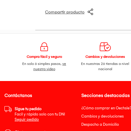
Procesador: Quad Core
Tasa de refresco: 60-HZ
Compartir producto
Relación de aspecto: 16.9
Sintonizador: Sintonizador Digital Incorp
Dimensiones: 37.5 x 70.8 x 6 cm
Peso: 3.5 kg
CONTENIDO DE LA CAJA
Control remoto, Manual, Pilas AAA, Cabl
Garantía del vendedor: 6 meses
Compra fácil y seguro
Cambios y devoluciones
En solo 6 simples pasos,
ve
En nuestras 26 tiendas a nivel
nuestro video
nacional
Contáctanos
Secciones destacadas
¿Cómo comprar en Oechsle
Sigue tu pedido
Facil y rápido solo con tu DNI
Cambios y devoluciones
Seguir pedido
Despacho a Domicilio