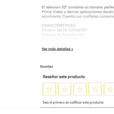
El televisor 32" combina un tamaño perfe
Prime Video y demás aplicaciones desde e
envolvente. Cuenta con múltiples conexio
CARACTERÍSTICAS
Modelo: MS32-E2000GBT
Tamaño de Pantalla: 32"
Tipo de Pantalla LED
Smart TV: Sí
Definición de Pantalla: HD
WiFi integrado: Sí
Bluetooth integrado: Sí
Sistema Operativo Google TV
Tipo de control remoto: Infrarrojo
Control por voz: Si
Memoria RAM: 1.5 GB
Memoria interna: 8 GB
Puerto HDMI: 2
Entradas RCA: 1
Entradas ethernet: 1
Puertos USB: 2
Potencia parlantes: 16 W
Sistema de video: NTSC/PAL
Núcleos del procesador: 4