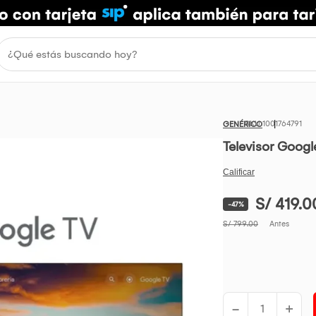
1001764791
GENÉRICO
Televisor Goog
S/ 419.0
-47%
S/ 799.00
Antes
-
+