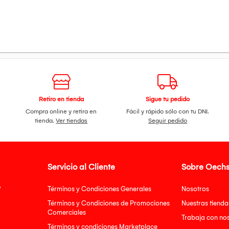
orado
e A/C
Retiro en tienda
Sigue tu pedido
Compra online y retira en
Fácil y rápido sólo con tu DNI.
tienda.
Ver tiendas
Seguir pedido
Servicio al Cliente
Sobre Oechs
?
Términos y Condiciones Generales
Nosotros
Términos y Condiciones de Promociones
Nuestras tienda
Comerciales
Trabaja con no
Términos y condiciones Marketplace