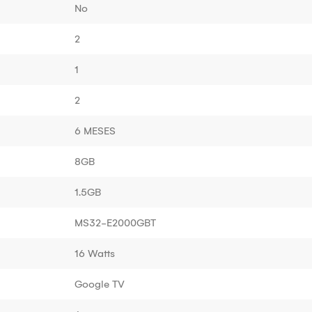
No
2
1
2
6 MESES
8GB
1.5GB
MS32-E2000GBT
16 Watts
Google TV