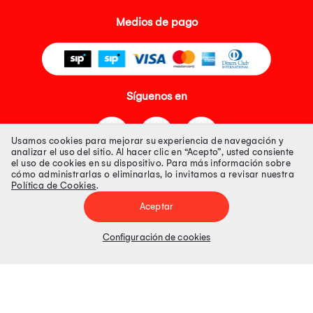
Medios de pago
Síguenos en
Usamos cookies para mejorar su experiencia de navegación y
analizar el uso del sitio. Al hacer clic en “Acepto”, usted consiente
el uso de cookies en su dispositivo. Para más información sobre
cómo administrarlas o eliminarlas, lo invitamos a revisar nuestra
Política de Cookies
.
Tienda 100% Segura
Aceptar
Tiendas Peruanas S.A. R.U.C. Nº 20493020618. Todos los derechos
reservados. Av. Aviación 2405 Piso 3, San Borja
Configuración de cookies
Precios disponibles solo en www.oechsle.pe. Precios online publicados
pueden incluir descuento adicional. Precios sujetos a variaciones sin
previo aviso. Productos sujetos a disponibilidad de stock
El Oficial de Protección de Datos Personales de Tiendas Peruanas S.A.
identificada con RUC No. 20493020618 es el señor Juan Diego Gavelan
Zegarra identificado con D.N.I. N° 45218133, cuyo correo corporativo de
contacto es
oficial.protecciondedatos@oechsle.pe