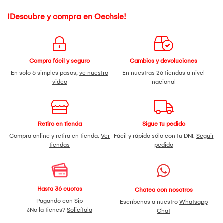
¡Descubre y compra en Oechsle!
Compra fácil y seguro
Cambios y devoluciones
En solo 6 simples pasos,
ve nuestro
En nuestras 26 tiendas a nivel
video
nacional
Retiro en tienda
Sigue tu pedido
Compra online y retira en tienda.
Ver
Fácil y rápido sólo con tu DNI.
Seguir
tiendas
pedido
Hasta 36 cuotas
Chatea con nosotros
Pagando con Sip
Escríbenos a nuestro
Whatsapp
¿No la tienes?
Solicítala
Chat