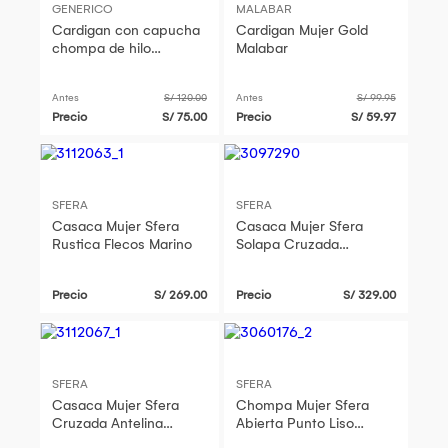
GENERICO
MALABAR
Cardigan con capucha
Cardigan Mujer Gold
chompa de hilo
Malabar
cashmere
Antes
S/ 120.00
Antes
S/ 99.95
Precio
S/ 75.00
Precio
S/ 59.97
SFERA
SFERA
Casaca Mujer Sfera
Casaca Mujer Sfera
Rustica Flecos Marino
Solapa Cruzada
Chocolate
Precio
S/ 269.00
Precio
S/ 329.00
SFERA
SFERA
Casaca Mujer Sfera
Chompa Mujer Sfera
Cruzada Antelina
Abierta Punto Liso
Marron
Burdeo