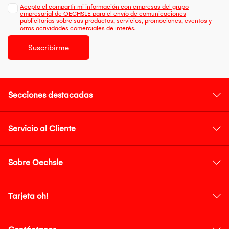
Acepto el compartir mi información con empresas del grupo
empresarial de OECHSLE para el envío de comunicaciones
publicitarias sobre sus productos, servicios, promociones, eventos y
otras actividades comerciales de interés.
Suscribirme
Secciones destacadas
Servicio al Cliente
Sobre Oechsle
Tarjeta oh!