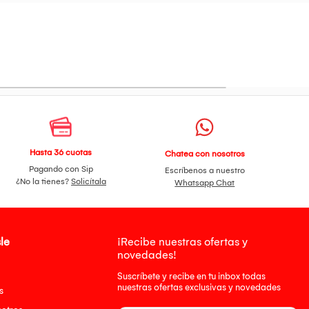
Hasta 36 cuotas
Chatea con nosotros
Pagando con Sip
Escríbenos a nuestro
¿No la tienes?
Solicítala
Whatsapp Chat
le
¡Recibe nuestras ofertas y
novedades!
Suscríbete y recibe en tu inbox todas
nuestras ofertas exclusivas y novedades
s