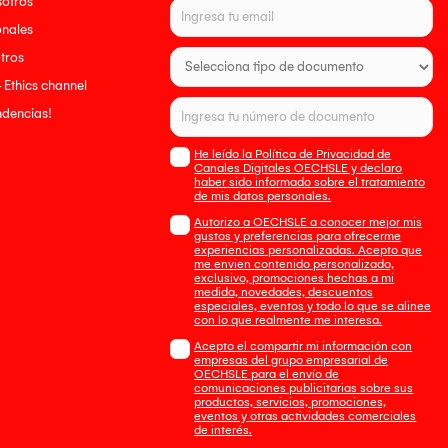
sotros
onales
tros
- Ethics channel
endencias!
He leído la Política de Privacidad de
Canales Digitales OECHSLE y declaro
haber sido informado sobre el tratamiento
de mis datos personales.
Autorizo a OECHSLE a conocer mejor mis
gustos y preferencias para ofrecerme
experiencias personalizadas. Acepto que
me envien contenido personalizado,
exclusivo, promociones hechas a mi
medida, novedades, descuentos
especiales, eventos y todo lo que se alinee
con lo que realmente me interesa.
Acepto el compartir mi información con
empresas del grupo empresarial de
OECHSLE para el envío de
comunicaciones publicitarias sobre sus
productos, servicios, promociones,
eventos y otras actividades comerciales
de interés.