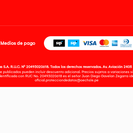
Medios de pago
 S.A. R.U.C. Nº 20493020618. Todos los derechos reservados. Av. Aviación 2405 
e publicados pueden incluir descuento adicional. Precios sujetos a variaciones sin
identificada con RUC No. 20493020618 es el señor Juan Diego Gavelan Zegarra iden
oficial.protecciondedatos@oechsle.pe