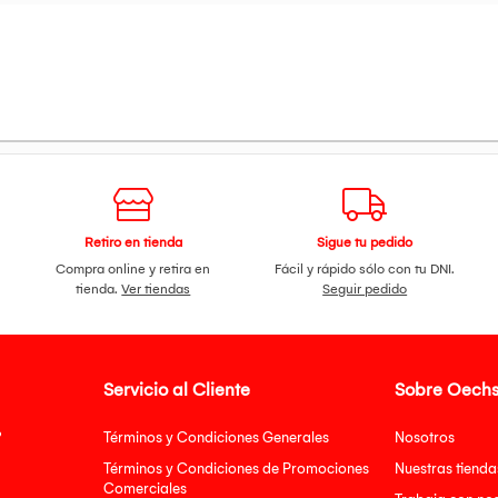
Retiro en tienda
Sigue tu pedido
Compra online y retira en
Fácil y rápido sólo con tu DNI.
tienda.
Ver tiendas
Seguir pedido
Servicio al Cliente
Sobre Oechs
?
Términos y Condiciones Generales
Nosotros
Términos y Condiciones de Promociones
Nuestras tienda
Comerciales