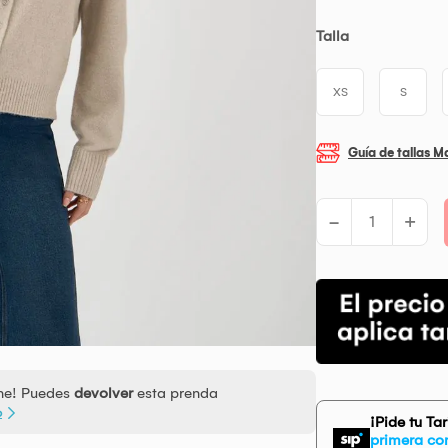
Talla
XS
S
Guía de tallas M
-
+
ine! Puedes
devolver
esta prenda
o
¡Pide tu Ta
primera co