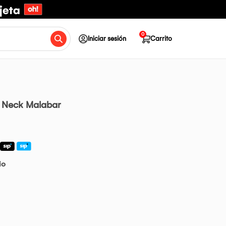
0
Iniciar sesión
Carrito
 Neck Malabar
io