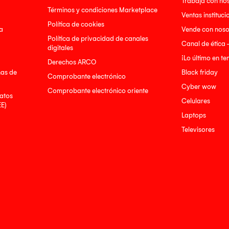
Trabaja con no
Términos y condiciones Marketplace
Ventas instituci
Política de cookies
a
Vende con noso
Política de privacidad de canales
Canal de ética 
digitales
¡Lo último en t
Derechos ARCO
nas de
Black friday
Comprobante electrónico
Cyber wow
Comprobante electrónico oriente
atos
Celulares
EE)
Laptops
Televisores