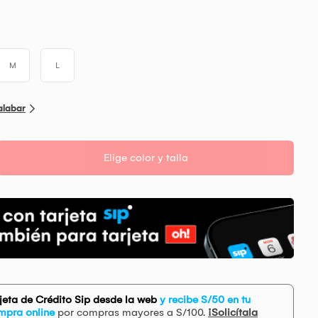
M
L
alabar
Elige color y talla
rjeta de Crédito Sip desde la web
y recibe S/50 en tu
mpra online
por compras mayores a S/100.
¡Solicítala