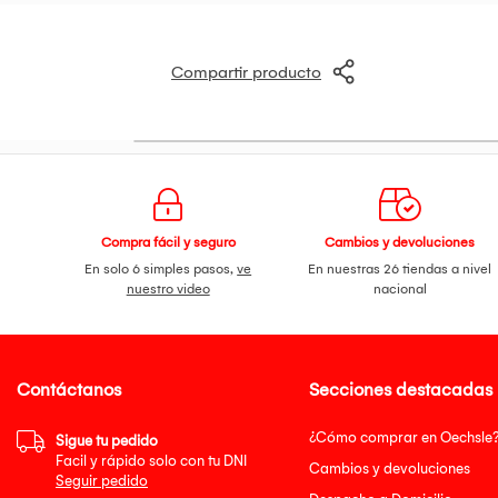
Compartir producto
Compra fácil y seguro
Cambios y devoluciones
En solo 6 simples pasos,
ve
En nuestras 26 tiendas a nivel
nuestro video
nacional
Contáctanos
Secciones destacadas
¿Cómo comprar en Oechsle
Sigue tu pedido
Facil y rápido solo con tu DNI
Cambios y devoluciones
Seguir pedido