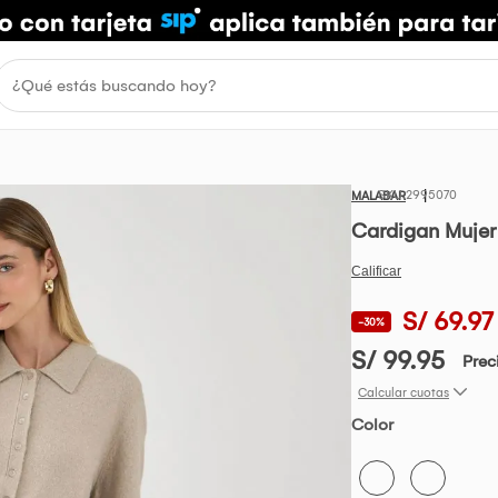
2995070
MALABAR
Cardigan Mujer
S/ 69.97
-30%
S/ 99.95
Prec
Calcular cuotas
Color