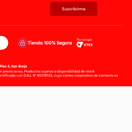
Suscribirme
Tienda 100% Segura
Piso 3, San Borja
 previo aviso. Productos sujetos a disponibilidad de stock
tificado con D.N.I. N° 45218133, cuyo correo corporativo de contacto es