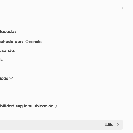
stacadas
achado por:
Oechsle
usando:
ter
icas
bilidad según tu ubicación
Editar