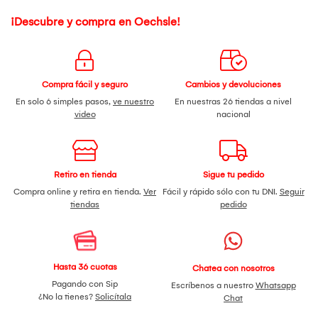
¡Descubre y compra en Oechsle!
Compra fácil y seguro
Cambios y devoluciones
En solo 6 simples pasos,
ve nuestro
En nuestras 26 tiendas a nivel
video
nacional
Retiro en tienda
Sigue tu pedido
Compra online y retira en tienda.
Ver
Fácil y rápido sólo con tu DNI.
Seguir
tiendas
pedido
Hasta 36 cuotas
Chatea con nosotros
Pagando con Sip
Escríbenos a nuestro
Whatsapp
¿No la tienes?
Solicítala
Chat