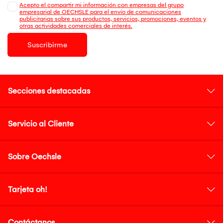
Acepto el compartir mi información con empresas del grupo
empresarial de OECHSLE para el envío de comunicaciones
publicitarias sobre sus productos, servicios, promociones, eventos y
otras actividades comerciales de interés.
Suscribirme
Secciones destacadas
Servicio al Cliente
Sobre Oechsle
Tarjeta oh!
Contáctanos