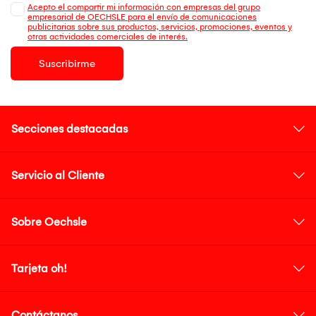
Acepto el compartir mi información con empresas del grupo
empresarial de OECHSLE para el envío de comunicaciones
publicitarias sobre sus productos, servicios, promociones, eventos y
otras actividades comerciales de interés.
Suscribirme
Secciones destacadas
Servicio al Cliente
Sobre Oechsle
Tarjeta oh!
Contáctanos