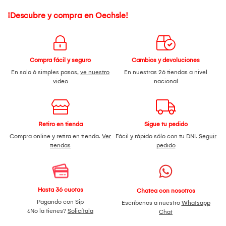
¡Descubre y compra en Oechsle!
Compra fácil y seguro
Cambios y devoluciones
En solo 6 simples pasos,
ve nuestro
En nuestras 26 tiendas a nivel
video
nacional
Retiro en tienda
Sigue tu pedido
Compra online y retira en tienda.
Ver
Fácil y rápido sólo con tu DNI.
Seguir
tiendas
pedido
Hasta 36 cuotas
Chatea con nosotros
Pagando con Sip
Escríbenos a nuestro
Whatsapp
¿No la tienes?
Solicítala
Chat