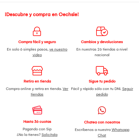
¡Descubre y compra en Oechsle!
Compra fácil y seguro
Cambios y devoluciones
En solo 6 simples pasos,
ve nuestro
En nuestras 26 tiendas a nivel
video
nacional
Retiro en tienda
Sigue tu pedido
Compra online y retira en tienda.
Ver
Fácil y rápido sólo con tu DNI.
Seguir
tiendas
pedido
Hasta 36 cuotas
Chatea con nosotros
Pagando con Sip
Escríbenos a nuestro
Whatsapp
¿No la tienes?
Solicítala
Chat