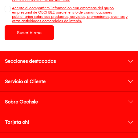
Acepto el compartir mi información con empresas del grupo
empresarial de OECHSLE para el envío de comunicaciones
publicitarias sobre sus productos, servicios, promociones, eventos y
otras actividades comerciales de interés.
Suscribirme
Secciones destacadas
Servicio al Cliente
Sobre Oechsle
Tarjeta oh!