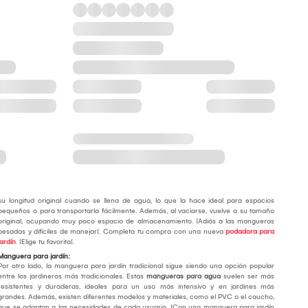
su longitud original cuando se llena de agua, lo que la hace ideal para espacios
pequeños o para transportarla fácilmente. Además, al vaciarse, vuelve a su tamaño
original, ocupando muy poco espacio de almacenamiento. ¡Adiós a las mangueras
pesadas y difíciles de manejar!. Completa tu compra con una nueva
podadora para
jardín
. ¡Elige tu favorita!.
Manguera para jardín:
Por otro lado, la manguera para jardín tradicional sigue siendo una opción popular
entre los jardineros más tradicionales. Estas
mangueras para agua
suelen ser más
resistentes y duraderas, ideales para un uso más intensivo y en jardines más
grandes. Además, existen diferentes modelos y materiales, como el PVC o el caucho,
que se adaptan a las necesidades de cada usuario. ¡Con una manguera para jardín