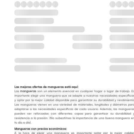
Las mejores ofertas de mangueras está aquí:
Las
mangueras
son un elemento esencial en cualquier hogar o lugar de trabajo. E
importante elegir una manguera que se adapte a nuestras necesidades específica
y optar por la mejor calidad disponible para garantizar su durabilidad y rendimiento
Las mangueras vienen en una variedad de materiales, longitudes y diámetros par
adaptarse a las necesidades específicas de cada usuario. Además, las manguera
pueden ser reforzadas con diferentes capas para garantizar su durabilidad 
resistencia a la presión. ¡No subestimes la importancia de una buena manguera e
tu día a día!.
Mangueras con precios económicos:
A la hora de elegir una manguera, es importante optar por la mejor calida