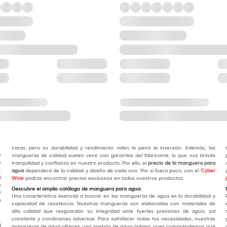
caras, pero su durabilidad y rendimiento valen la pena la inversión. Además, las
s
mangueras de calidad suelen venir con garantías del fabricante, lo que nos brinda
s
tranquilidad y confianza en nuestro producto. Por ello, el
precio de la manguera para
.
agua
dependerá de la calidad y diseño de cada uno. Por si fuera poco, con el
Cyber
a
Wow
podrás encontrar precios exclusivos en todos nuestros productos.
s
Descubre el amplio catálogo de manguera para agua:
y
Una característica esencial a buscar en las mangueras de agua es la durabilidad y
n
capacidad de resistencia. Nuestras mangueras son elaboradas con materiales de
alta calidad que resguardan su integridad ante fuertes presiones de agua, sol
constante y condiciones adversas. Para satisfacer todas tus necesidades, nuestras
d
mangueras de agua ofrecen una presión de agua óptima, pues comprendemos que