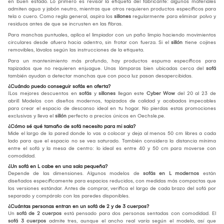
en buen estado. Lo primero es revisar la etiqueta del fabricante: algunos materiales
admiten agua y jabón neutro, mientras que otros requieren productos específicos para
tela o cuero. Como regla general, aspira los
sillones
regularmente para eliminar polvo y
residuos antes de que se incrusten en las fibras.
Para manchas puntuales, aplica el limpiador con un paño limpio haciendo movimientos
circulares desde afuera hacia adentro, sin frotar con fuerza. Si el
sillón
tiene cojines
removibles, lávalos según las instrucciones de la etiqueta.
Para un mantenimiento más profundo, hay productos espuma específicos para
tapizados que no requieren enjuague. Unas lámparas bien ubicadas cerca del
sofá
también ayudan a detectar manchas que con poca luz pasan desapercibidas.
¿Cuándo puedo conseguir sofás en oferta?
¡Los mejores descuentos en
sofás
y
sillones
llegan este
Cyber Wow
del 20 al 23 de
abril! Modelos con diseños modernos, tapizados de calidad y acabados impecables
para crear el espacio de descanso ideal en tu hogar. No pierdas estas promociones
exclusivas y lleva el
sillón
perfecto a precios únicos en Oechsle.pe.
¿Cómo sé qué tamaño de sofá necesito para mi sala?
Mide el largo de la pared donde lo vas a colocar y deja al menos 50 cm libres a cada
lado para que el espacio no se vea saturado. También considera la distancia mínima
entre el sofá y la mesa de centro: lo ideal es entre 40 y 50 cm para moverse con
comodidad.
¿Un sofá en L cabe en una sala pequeña?
Depende de las dimensiones. Algunos modelos de
sofás en L modernos
están
diseñados específicamente para espacios reducidos, con medidas más compactas que
los versiones estándar. Antes de comprar, verifica el largo de cada brazo del sofá por
separado y compáralo con las paredes disponibles.
¿Cuántas personas entran en un sofá de 2 y de 3 cuerpos?
Un
sofá de 2 cuerpos
está pensado para dos personas sentadas con comodidad. El
sofá 3 cuerpos
admite tres, aunque el ancho real varía según el modelo, así que