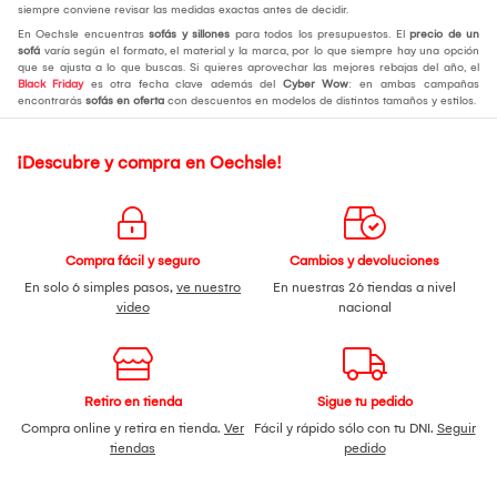
siempre conviene revisar las medidas exactas antes de decidir.
En Oechsle encuentras
sofás y sillones
para todos los presupuestos. El
precio de un
sofá
varía según el formato, el material y la marca, por lo que siempre hay una opción
que se ajusta a lo que buscas. Si quieres aprovechar las mejores rebajas del año, el
Black Friday
es otra fecha clave además del
Cyber Wow
: en ambas campañas
encontrarás
sofás en oferta
con descuentos en modelos de distintos tamaños y estilos.
¡Descubre y compra en Oechsle!
Compra fácil y seguro
Cambios y devoluciones
En solo 6 simples pasos,
ve nuestro
En nuestras 26 tiendas a nivel
video
nacional
Retiro en tienda
Sigue tu pedido
Compra online y retira en tienda.
Ver
Fácil y rápido sólo con tu DNI.
Seguir
tiendas
pedido