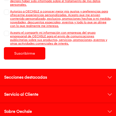
declaro haber sido informado sobre el tratamiento de mis datos
personales.
Autorizo a OECHSLE a conocer mejor mis gustos y preferencias para
ofrecerme experiencias personalizadas. Acepto que me envien
contenido personalizado, exclusivo, promociones hechas a mi medida,
novedades, descuentos especiales, eventos y todo lo que se alinee
con lo que realmente me interesa.
Acepto el compartir mi información con empresas del grupo
empresarial de OECHSLE para el envío de comunicaciones
publicitarias sobre sus productos, servicios, promociones, eventos y
otras actividades comerciales de interés.
Suscribirme
Secciones destacadas
Servicio al Cliente
Sobre Oechsle