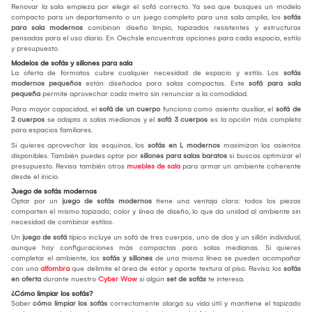
Renovar la sala empieza por elegir el sofá correcto. Ya sea que busques un modelo
compacto para un departamento o un juego completo para una sala amplia, los
sofás
para sala modernos
combinan diseño limpio, tapizados resistentes y estructuras
pensadas para el uso diario. En Oechsle encuentras opciones para cada espacio, estilo
y presupuesto.
Modelos de sofás y sillones para sala
La oferta de formatos cubre cualquier necesidad de espacio y estilo. Los
sofás
modernos pequeños
están diseñados para salas compactas. Este
sofá para sala
pequeña
permite aprovechar cada metro sin renunciar a la comodidad.
Para mayor capacidad, el
sofá de un cuerpo
funciona como asiento auxiliar, el
sofá de
2 cuerpos
se adapta a salas medianas y el
sofá 3 cuerpos
es la opción más completa
para espacios familiares.
Si quieres aprovechar las esquinas, los
sofás en L modernos
maximizan los asientos
disponibles. También puedes optar por
sillones para salas baratos
si buscas optimizar el
presupuesto. Revisa también otros
muebles de sala
para armar un ambiente coherente
desde el inicio.
Juego de sofás modernos
Optar por un
juego de sofás modernos
tiene una ventaja clara: todos los piezas
comparten el mismo tapizado, color y línea de diseño, lo que da unidad al ambiente sin
necesidad de combinar estilos.
Un
juego de sofá
típico incluye un sofá de tres cuerpos, uno de dos y un sillón individual,
aunque hay configuraciones más compactas para salas medianas. Si quieres
completar el ambiente, los
sofás y sillones
de una misma línea se pueden acompañar
con una
alfombra
que delimite el área de estar y aporte textura al piso. Revisa los
sofás
en oferta
durante nuestro
Cyber Wow
si algún
set de sofás
te interesa.
¿Cómo limpiar los sofás?
Saber
cómo limpiar los sofás
correctamente alarga su vida útil y mantiene el tapizado